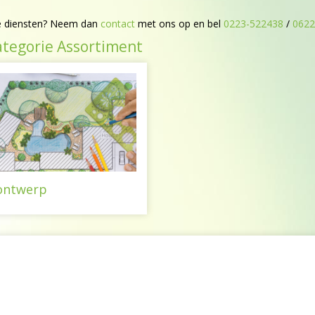
ze diensten? Neem dan
contact
met ons op en bel
0223-522438
/
0622
ategorie Assortiment
ontwerp