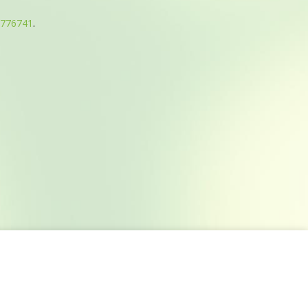
776741
.