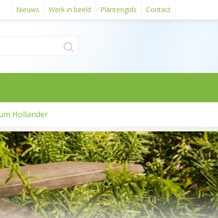
Nieuws
Werk in beeld
Plantengids
Contact
um Hollander