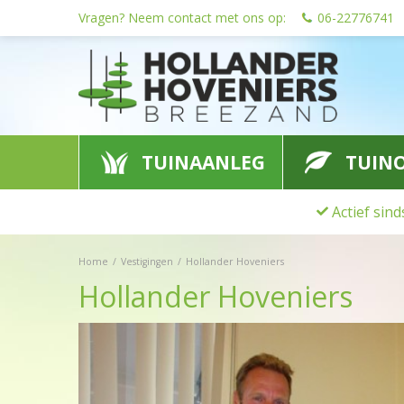
Ga
Vragen? Neem contact met ons op:
06-22776741
naar
content
TUINAANLEG
TUIN
Actief sin
Home
Vestigingen
Hollander Hoveniers
Hollander Hoveniers