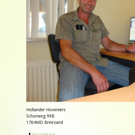
Hollander Hoveniers
Schorweg 99B
1764MD
Breezand
0622776741