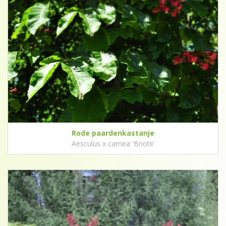
Rode paardenkastanje
Aesculus x carnea 'Briotii'