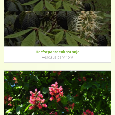
Herfstpaardenkastanje
Aesculus parviflora