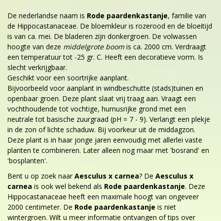
De nederlandse naam is
Rode paardenkastanje
, familie van
de Hippocastanaceae. De bloemkleur is rozerood en de bloeitijd
is van ca. mei. De bladeren zijn donkergroen. De volwassen
hoogte van deze
middelgrote boom
is ca. 2000 cm. Verdraagt
een temperatuur tot -25 gr. C. Heeft een decoratieve vorm. Is
slecht verkrijgbaar.
Geschikt voor een soortrijke aanplant.
Bijvoorbeeld voor aanplant in windbeschutte (stads)tuinen en
openbaar groen. Deze plant slaat vrij traag aan. Vraagt een
vochthoudende tot vochtige, humusrijke grond met een
neutrale tot basische zuurgraad (pH = 7 - 9). Verlangt een plekje
in de zon of lichte schaduw. Bij voorkeur uit de middagzon.
Deze plant is in haar jonge jaren eenvoudig met allerlei vaste
planten te combineren. Later alleen nog maar met 'bosrand' en
'bosplanten'.
Bent u op zoek naar
Aesculus x carnea
? De
Aesculus x
carnea
is ook wel bekend als
Rode paardenkastanje
. Deze
Hippocastanaceae heeft een maximale hoogt van ongeveer
2000 centimeter. De
Rode paardenkastanje
is niet
wintergroen. Wilt u meer informatie ontvangen of tips over