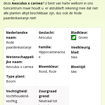
deze
Aesculus x carnea
? U bent van harte welkom in ons
tuincentrum maar houdt u er alstublieft rekening mee dat niet
alle planten altijd beschikbaar zijn, dus ook de Rode
paardenkastanje niet!
Nederlandse
Geslacht:
Bladkleur:
naam:
Aesculus
Groen
Rode
Familie:
paardenkastanje
Veelkleurig
Hippocastanacea
blad:
Wetenschappeli
e
Nee
jke naam:
Bloemkleur:
Aesculus x carnea
Bloeitijd:
Rood, Roze
Mei
Type plant:
Boom
Vochtigheid:
Zuurgraad
Vochthoudend-
grond:
vochtig
Neutraal tot