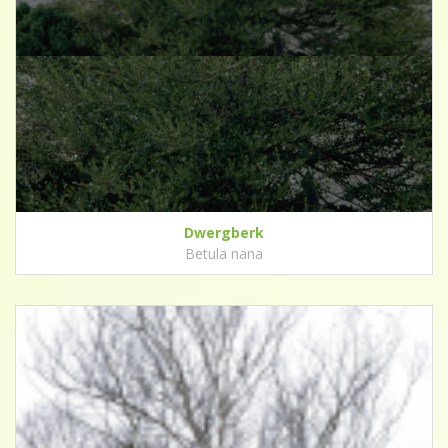
Dwergberk
Betula nana