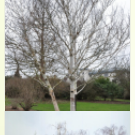
Himalajaberk
Betula jacquemontii