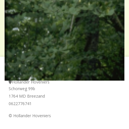
Europese hopbeuk
Ostrya carpinifolia
Contact
Hollander Hoveniers
Schorweg 99b
1764 MD Breezand
0622776741
© Hollander Hoveniers