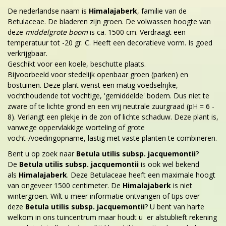
De nederlandse naam is
Himalajaberk
, familie van de
Betulaceae. De bladeren zijn groen. De volwassen hoogte van
deze
middelgrote boom
is ca. 1500 cm. Verdraagt een
temperatuur tot -20 gr. C. Heeft een decoratieve vorm. Is goed
verkrijgbaar.
Geschikt voor een koele, beschutte plaats.
Bijvoorbeeld voor stedelijk openbaar groen (parken) en
bostuinen. Deze plant wenst een matig voedselrijke,
vochthoudende tot vochtige, 'gemiddelde' bodem. Dus niet te
zware of te lichte grond en een vrij neutrale zuurgraad (pH = 6 -
8). Verlangt een plekje in de zon of lichte schaduw. Deze plant is,
vanwege oppervlakkige worteling of grote
vocht-/voedingopname, lastig met vaste planten te combineren.
Bent u op zoek naar
Betula utilis subsp. jacquemontii
?
De
Betula utilis subsp. jacquemontii
is ook wel bekend
als
Himalajaberk
. Deze Betulaceae heeft een maximale hoogt
van ongeveer 1500 centimeter. De
Himalajaberk
is niet
wintergroen. Wilt u meer informatie ontvangen of tips over
deze
Betula utilis subsp. jacquemontii
? U bent van harte
welkom in ons tuincentrum maar houdt u er alstublieft rekening