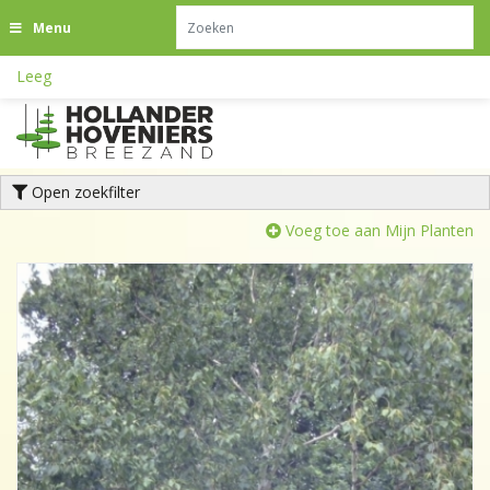
G
Menu
a
n
Leeg
a
a
r
c
o
Open zoekfilter
n
t
Voeg toe aan Mijn Planten
e
n
t