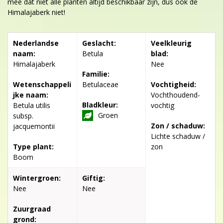
mee dat niet alle planten altijd beschikbaar zijn, dus ook de
Himalajaberk niet!
Nederlandse
Geslacht:
Veelkleurig
naam:
Betula
blad:
Himalajaberk
Nee
Familie:
Wetenschappeli
Betulaceae
Vochtigheid:
jke naam:
Vochthoudend-
Bladkleur:
Betula utilis
vochtig
Groen
subsp.
Zon / schaduw:
jacquemontii
Lichte schaduw /
Type plant:
zon
Boom
Wintergroen:
Giftig:
Nee
Nee
Zuurgraad
grond: