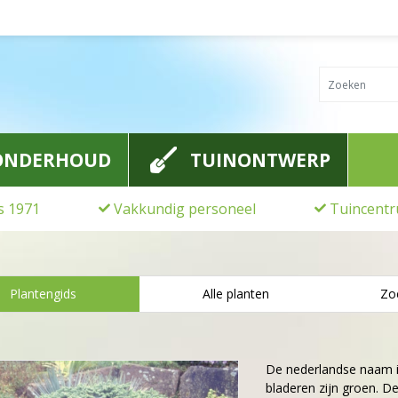
ONDERHOUD
TUINONTWERP
ds 1971
Vakkundig personeel
Tuincentr
Plantengids
Alle planten
Zo
De nederlandse naam 
bladeren zijn groen. 