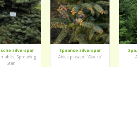
ische zilverspar
Spaanse zilverspar
Spa
amabilis 'Spreading
Abies pinsapo 'Glauca'
Star'