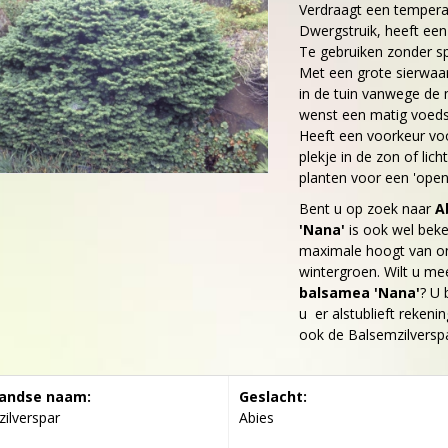
Verdraagt een temperatu
Dwergstruik, heeft een
Te gebruiken zonder sp
Met een grote sierwaar
in de tuin vanwege de 
wenst een matig voeds
Heeft een voorkeur voor
plekje in de zon of li
planten voor een 'open 
Bent u op zoek naar
A
'Nana'
is ook wel bek
maximale hoogt van o
wintergroen. Wilt u me
balsamea 'Nana'
? U 
u er alstublieft rekenin
ook de Balsemzilverspa
andse naam:
Geslacht:
ilverspar
Abies