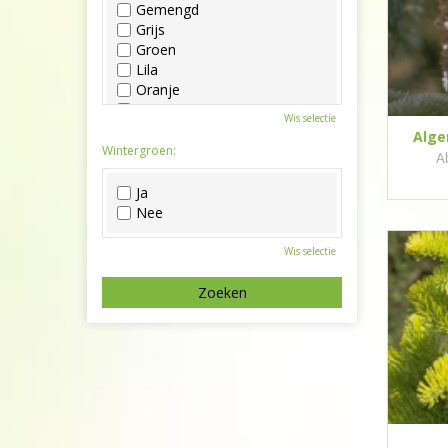
Gemengd
Grijs
Groen
Lila
Oranje
Paars
Wis selectie
Rood
Alge
Roze
Wintergroen:
A
Wit
Zwart
Ja
Nee
Wis selectie