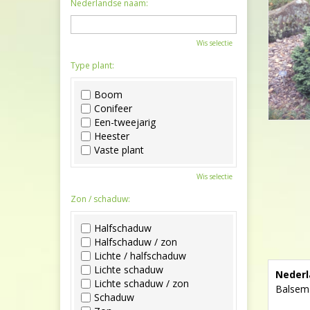
Nederlandse naam:
Wis selectie
Type plant:
Boom
Conifeer
Een-tweejarig
Heester
Vaste plant
Wis selectie
Zon / schaduw:
Halfschaduw
Halfschaduw / zon
Lichte / halfschaduw
Lichte schaduw
Nederl
Lichte schaduw / zon
Balsemz
Schaduw