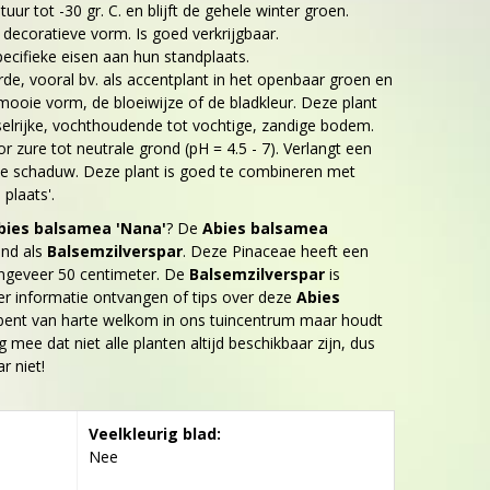
ur tot -30 gr. C. en blijft de gehele winter groen.
 decoratieve vorm. Is goed verkrijgbaar.
ecifieke eisen aan hun standplaats.
de, vooral bv. als accentplant in het openbaar groen en
mooie vorm, de bloeiwijze of de bladkleur. Deze plant
elrijke, vochthoudende tot vochtige, zandige bodem.
 zure tot neutrale grond (pH = 4.5 - 7). Verlangt een
chte schaduw. Deze plant is goed te combineren met
plaats'.
bies balsamea 'Nana'
? De
Abies balsamea
end als
Balsemzilverspar
. Deze Pinaceae heeft een
ngeveer 50 centimeter. De
Balsemzilverspar
is
er informatie ontvangen of tips over deze
Abies
bent van harte welkom in ons tuincentrum maar houdt
g mee dat niet alle planten altijd beschikbaar zijn, dus
r niet!
Veelkleurig blad:
Nee