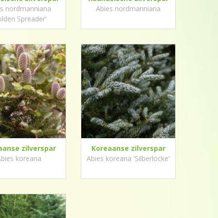
es nordmanniana
Abies nordmanniana
olden Spreader'
aanse zilverspar
Koreaanse zilverspar
bies koreana
Abies koreana 'Silberlocke'