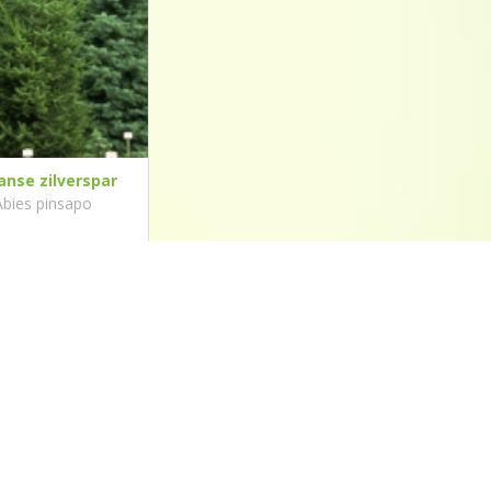
anse zilverspar
Abies pinsapo