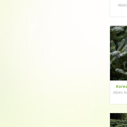
Abie
Korea
Abies k