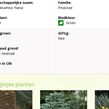
chappelijke naam:
Familie:
alsamea 'Nana'
Pinaceae
lant:
Bladkleur:
r
Groen
groen:
Giftig:
Nee
aad grond:
t neutraal
 in CM:
elijke planten