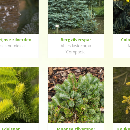
rijnse zilverden
Bergzilverspar
Colo
bies numidica
Abies lasiocarpa
A
'Compacta'
Edelspar
Japanse zilverspar
Kauka