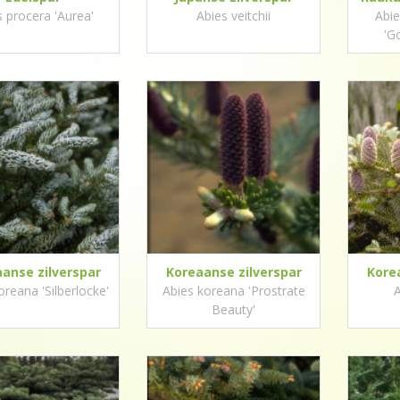
s procera 'Aurea'
Abies veitchii
Abi
'G
anse zilverspar
Koreaanse zilverspar
Kore
oreana 'Silberlocke'
Abies koreana 'Prostrate
A
Beauty'