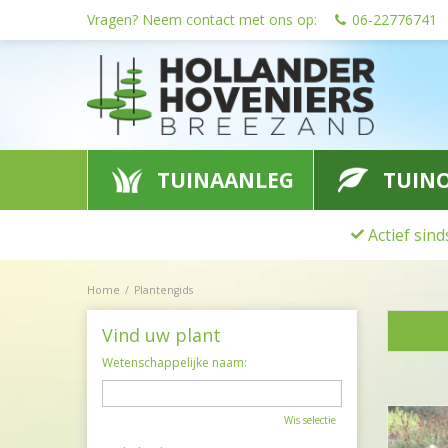
Ga
Vragen? Neem contact met ons op:
06-22776741
naar
content
TUINAANLEG
TUIN
Actief sin
Home
Plantengids
Vind uw plant
Wetenschappelijke naam:
Wis selectie