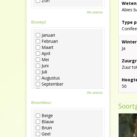
Zon
Wetens
Abies b
Wis selectie
Type p
Bloeitijd:
Conifee
Januari
Februari
Winter
Maart
Ja
April
Mei
Zuurgr
Juni
Zuur to
Juli
Augustus
Hoogte
September
50
Oktober
Wis selectie
November
December
Bloemkleur:
Soortg
Beige
Blauw
Bruin
Geel