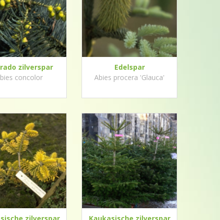
rado zilverspar
Edelspar
bies concolor
Abies procera 'Glauca'
sische zilverspar
Kaukasische zilverspar