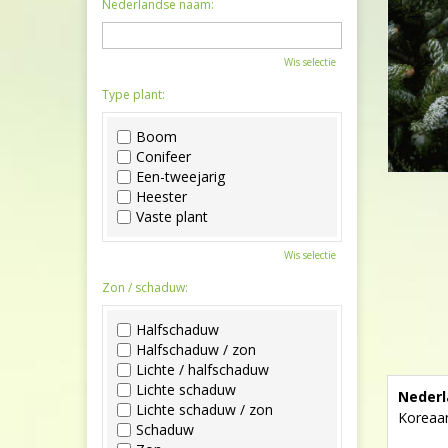
Nederlandse naam:
Wis selectie
Type plant:
Boom
Conifeer
Een-tweejarig
Heester
Vaste plant
Wis selectie
Zon / schaduw:
Halfschaduw
Halfschaduw / zon
Lichte / halfschaduw
Lichte schaduw
Nederl
Lichte schaduw / zon
Koreaan
Schaduw