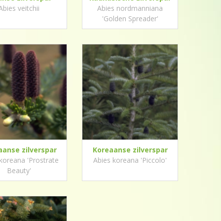
Abies veitchii
Abies nordmanniana
'Golden Spreader'
aanse zilverspar
Koreaanse zilverspar
koreana 'Prostrate
Abies koreana 'Piccolo'
Beauty'