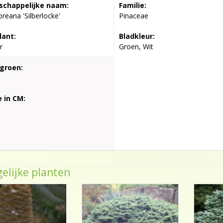
chappelijke naam:
Familie:
oreana 'Silberlocke'
Pinaceae
lant:
Bladkleur:
r
Groen, Wit
groen:
 in CM:
elijke planten