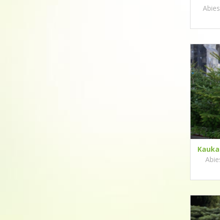
Abies
Kaukas
Abie