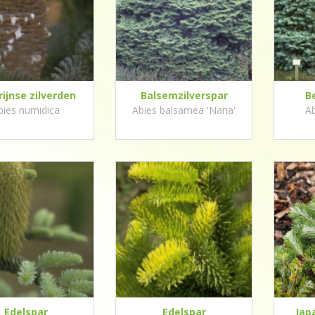
rijnse zilverden
Balsemzilverspar
B
bies numidica
Abies balsamea 'Nana'
Ab
Edelspar
Edelspar
Jap