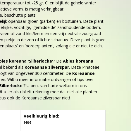
emperatuur tot -25 gr. C. en blijft de gehele winter
tieve vorm. Is matig verkrijgbaar.
e, beschutte plaats.
elijk openbaar groen (parken) en bostuinen. Deze plant
elrijke, vochtige, 'gemiddelde' zandhoudende bodem.
veen of zand-klei/leem en een vrij neutrale zuurgraad
een plekje in de zon of lichte schaduw. Deze plant is goed
 plaats' en 'borderplanten', zolang die er niet te dicht
bies koreana 'Silberlocke'
? De
Abies koreana
el bekend als
Koreaanse zilverspar
. Deze Pinaceae
ogt van ongeveer 300 centimeter. De
Koreaanse
oen. Wilt u meer informatie ontvangen of tips over
Silberlocke'
? U bent van harte welkom in ons
 u er alstublieft rekening mee dat niet alle planten
, dus ook de Koreaanse zilverspar niet!
Veelkleurig blad:
Nee