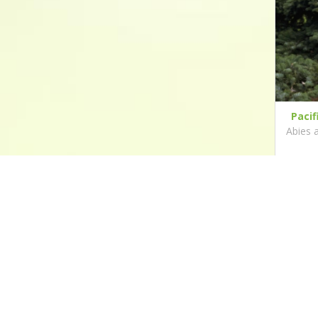
Pacif
Abies 
Contact
Hollander Hoveniers
Schorweg 99b
1764 MD Breezand
0622776741