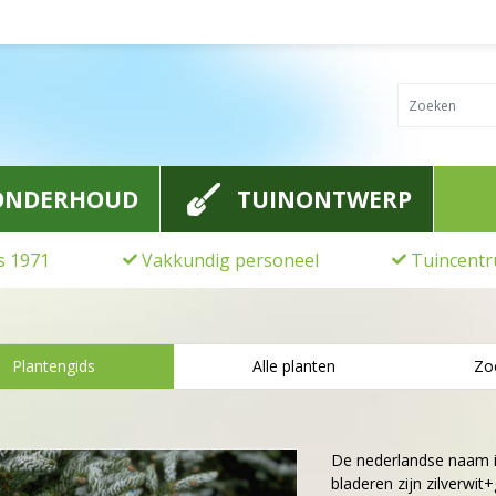
ONDERHOUD
TUINONTWERP
ds 1971
Vakkundig personeel
Tuincentr
Plantengids
Alle planten
Zo
De nederlandse naam 
bladeren zijn zilverw