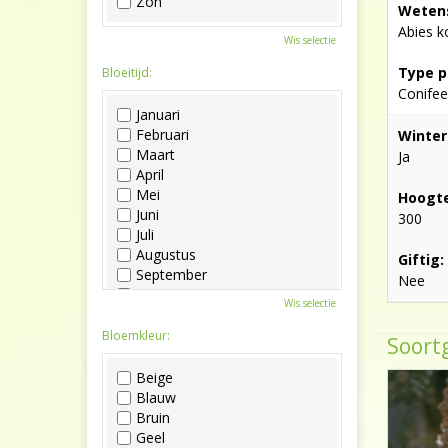
Zon
Wetens
Abies k
Wis selectie
Type p
Bloeitijd:
Conifee
Januari
Februari
Winter
Maart
Ja
April
Mei
Hoogte
Juni
300
Juli
Augustus
Giftig:
September
Nee
Oktober
Wis selectie
November
December
Bloemkleur:
Soortg
Beige
Blauw
Bruin
Geel