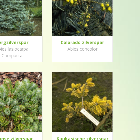
ergzilverspar
Colorado zilverspar
ies lasiocarpa
Abies concolor
'Compacta'
anse zilverspar
Kaukasische zilverspar