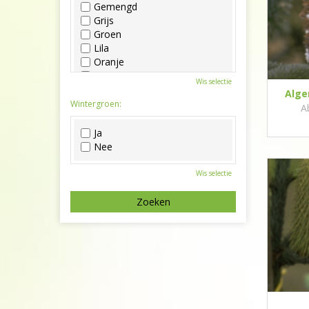
Gemengd
Grijs
Groen
Lila
Oranje
Paars
Wis selectie
Rood
Alge
Roze
Wintergroen:
A
Wit
Zwart
Ja
Nee
Wis selectie