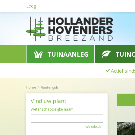
Ga
Leeg
naar
content
TUINAANLEG
TUIN
Actief sin
Home
Plantengids
Vind uw plant
Wetenschappelijke naam:
Wis selectie