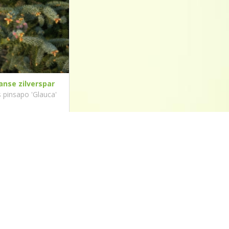
anse zilverspar
 pinsapo 'Glauca'