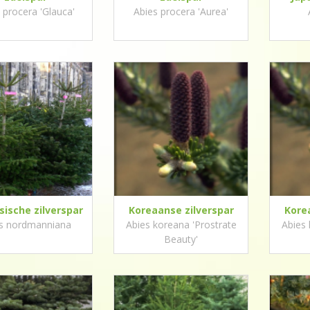
 procera 'Glauca'
Abies procera 'Aurea'
ische zilverspar
Koreaanse zilverspar
Kore
s nordmanniana
Abies koreana 'Prostrate
Abies 
Beauty'