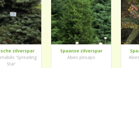
ische zilverspar
Spaanse zilverspar
Spa
amabilis 'Spreading
Abies pinsapo
Abies
Star'