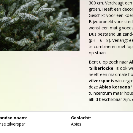
300 cm. Verdraagt een t
groen. Heeft een decora
Geschikt voor een koel
Bijvoorbeeld voor sted
wenst een matig voeds
Dus bestaand uit zand-
(pH = 6 - 8). Verlangt 
te combineren met 'open
op staan.
Bent u op zoek naar
A
'Silberlocke'
is ook w
heeft een maximale ho
zilverspar
is wintergr
deze
Abies koreana '
tuincentrum maar houdt
altijd beschikbaar zijn
andse naam:
Geslacht:
se zilverspar
Abies