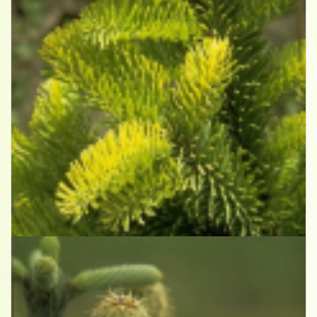
Edelspar
Abies procera 'Aurea'