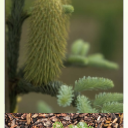
Edelspar
Abies procera 'Glauca'