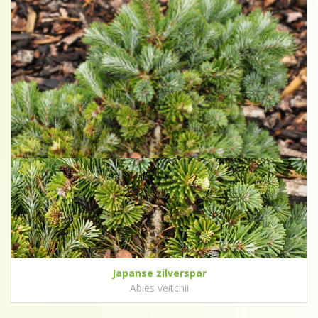
Japanse zilverspar
Abies veitchii