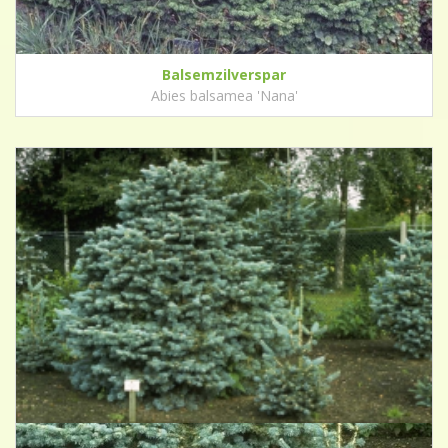
Balsemzilverspar
Abies balsamea 'Nana'