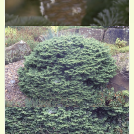
Algerijnse zilverden
Abies numidica