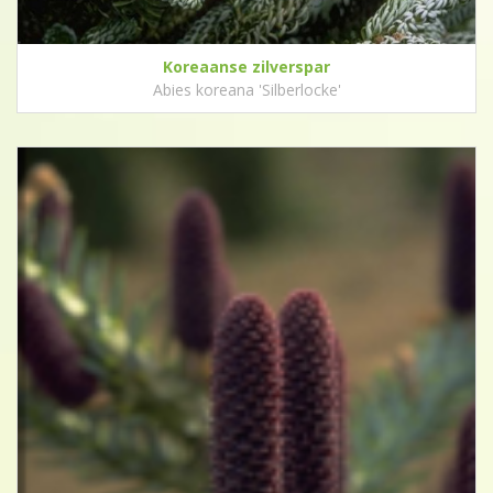
Koreaanse zilverspar
Abies koreana 'Silberlocke'