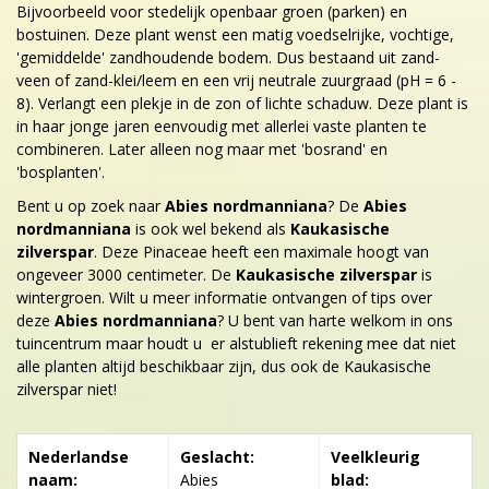
Bijvoorbeeld voor stedelijk openbaar groen (parken) en
bostuinen. Deze plant wenst een matig voedselrijke, vochtige,
'gemiddelde' zandhoudende bodem. Dus bestaand uit zand-
veen of zand-klei/leem en een vrij neutrale zuurgraad (pH = 6 -
8). Verlangt een plekje in de zon of lichte schaduw. Deze plant is
in haar jonge jaren eenvoudig met allerlei vaste planten te
combineren. Later alleen nog maar met 'bosrand' en
'bosplanten'.
Bent u op zoek naar
Abies nordmanniana
? De
Abies
nordmanniana
is ook wel bekend als
Kaukasische
zilverspar
. Deze Pinaceae heeft een maximale hoogt van
ongeveer 3000 centimeter. De
Kaukasische zilverspar
is
wintergroen. Wilt u meer informatie ontvangen of tips over
deze
Abies nordmanniana
? U bent van harte welkom in ons
tuincentrum maar houdt u er alstublieft rekening mee dat niet
alle planten altijd beschikbaar zijn, dus ook de Kaukasische
zilverspar niet!
Nederlandse
Geslacht:
Veelkleurig
naam:
Abies
blad: