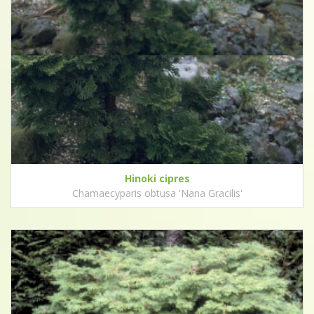
Hinoki cipres
Chamaecyparis obtusa 'Nana Gracilis'