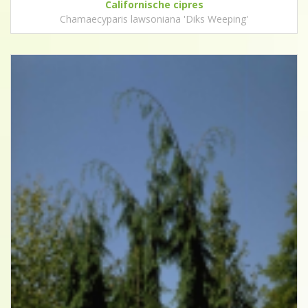
Californische cipres
Chamaecyparis lawsoniana 'Diks Weeping'