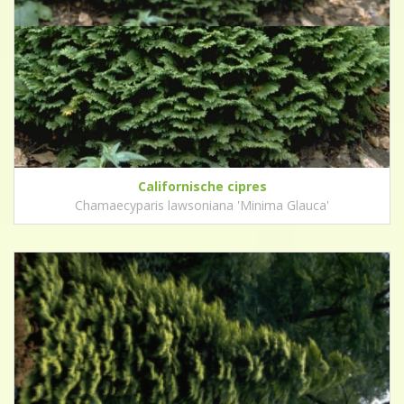
Californische cipres
Chamaecyparis lawsoniana 'Minima Glauca'