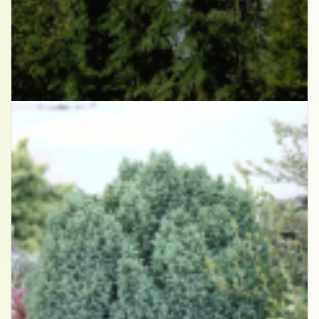
Californische cipres
Chamaecyparis lawsoniana 'Dik's Weeping'