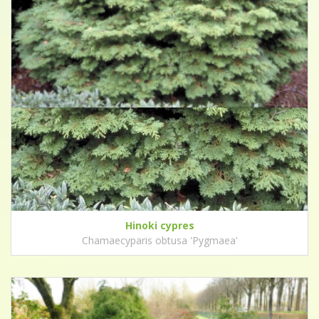
Hinoki cypres
Chamaecyparis obtusa 'Pygmaea'