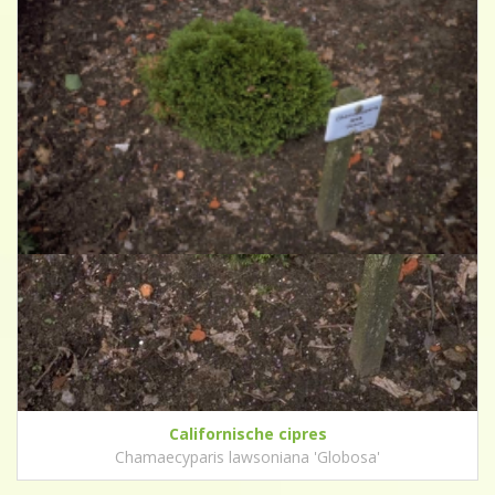
Californische cipres
Chamaecyparis lawsoniana 'Globosa'