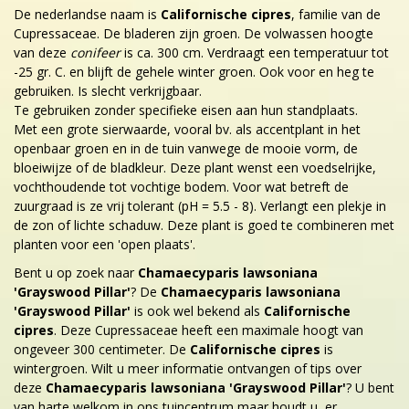
De nederlandse naam is
Californische cipres
, familie van de
Cupressaceae. De bladeren zijn groen. De volwassen hoogte
van deze
conifeer
is ca. 300 cm. Verdraagt een temperatuur tot
-25 gr. C. en blijft de gehele winter groen. Ook voor en heg te
gebruiken. Is slecht verkrijgbaar.
Te gebruiken zonder specifieke eisen aan hun standplaats.
Met een grote sierwaarde, vooral bv. als accentplant in het
openbaar groen en in de tuin vanwege de mooie vorm, de
bloeiwijze of de bladkleur. Deze plant wenst een voedselrijke,
vochthoudende tot vochtige bodem. Voor wat betreft de
zuurgraad is ze vrij tolerant (pH = 5.5 - 8). Verlangt een plekje in
de zon of lichte schaduw. Deze plant is goed te combineren met
planten voor een 'open plaats'.
Bent u op zoek naar
Chamaecyparis lawsoniana
'Grayswood Pillar'
? De
Chamaecyparis lawsoniana
'Grayswood Pillar'
is ook wel bekend als
Californische
cipres
. Deze Cupressaceae heeft een maximale hoogt van
ongeveer 300 centimeter. De
Californische cipres
is
wintergroen. Wilt u meer informatie ontvangen of tips over
deze
Chamaecyparis lawsoniana 'Grayswood Pillar'
? U bent
van harte welkom in ons tuincentrum maar houdt u er