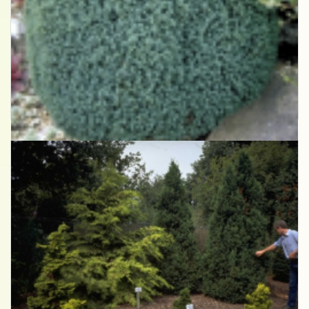
Dwergcypres
Chamaecyparis lawsoniana 'Nymph'