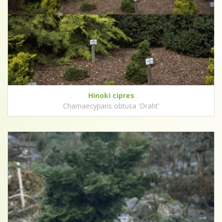
Hinoki cipres
Chamaecyparis obtusa 'Draht'