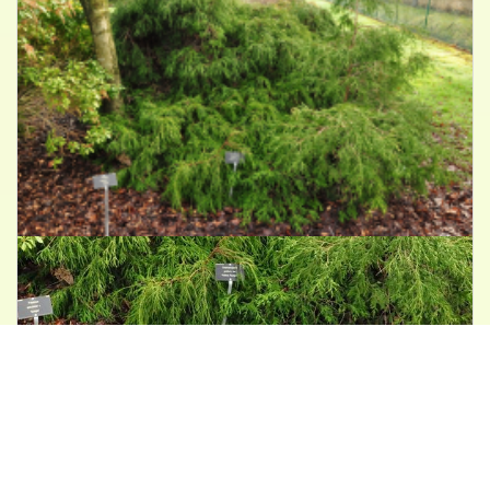
Japanse cipres
Chamaecyparis pisifera 'Sungold'