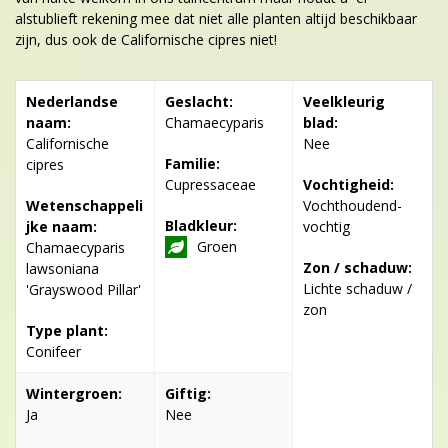
alstublieft rekening mee dat niet alle planten altijd beschikbaar
zijn, dus ook de Californische cipres niet!
Nederlandse
Geslacht:
Veelkleurig
naam:
Chamaecyparis
blad:
Californische
Nee
Familie:
cipres
Cupressaceae
Vochtigheid:
Wetenschappeli
Vochthoudend-
Bladkleur:
jke naam:
vochtig
Groen
Chamaecyparis
Zon / schaduw:
lawsoniana
Lichte schaduw /
'Grayswood Pillar'
zon
Type plant:
Conifeer
Wintergroen:
Giftig:
Ja
Nee