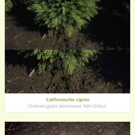
Californische cipres
Chamaecyparis lawsoniana 'Mini Globus'