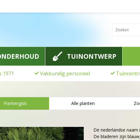
ONDERHOUD
TUINONTWERP
ds 1971
Vakkundig personeel
Tuincentr
Plantengids
Alle planten
Zo
De nederlandse naam 
De bladeren zijn blau