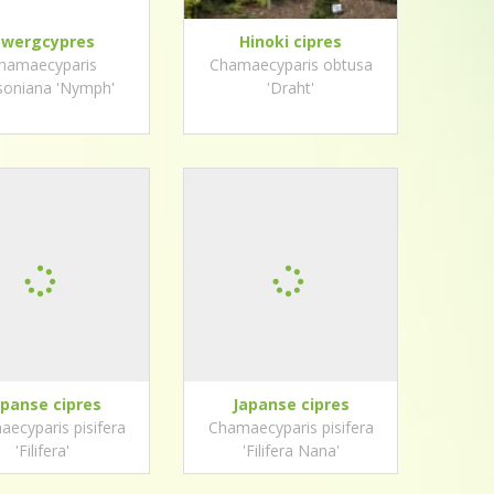
wergcypres
Hinoki cipres
hamaecyparis
Chamaecyparis obtusa
soniana 'Nymph'
'Draht'
apanse cipres
Japanse cipres
ecyparis pisifera
Chamaecyparis pisifera
'Filifera'
'Filifera Nana'