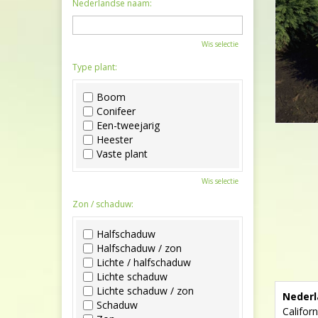
Nederlandse naam:
Wis selectie
Type plant:
Boom
Conifeer
Een-tweejarig
Heester
Vaste plant
Wis selectie
Zon / schaduw:
Halfschaduw
Halfschaduw / zon
Lichte / halfschaduw
Lichte schaduw
Lichte schaduw / zon
Nederl
Schaduw
Californ