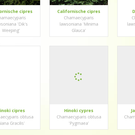
fornische cipres
Californische cipres
D
hamaecyparis
Chamaecyparis
C
wsoniana 'Dik's
lawsoniana 'Minima
law
Weeping'
Glauca'
inoki cipres
Hinoki cypres
J
ecyparis obtusa
Chamaecyparis obtusa
Chama
Nana Gracilis'
'Pygmaea'