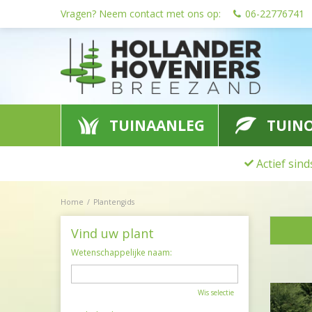
Ga
Vragen? Neem contact met ons op:
06-22776741
naar
content
TUINAANLEG
TUIN
Actief sin
Home
Plantengids
Vind uw plant
Wetenschappelijke naam:
Wis selectie