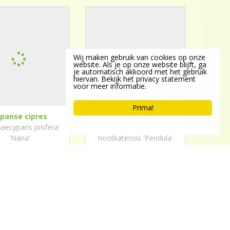
Wij maken gebruik van cookies op onze
website. Als je op onze website blijft, ga
je automatisch akkoord met het gebruik
hiervan. Bekijk het privacy statement
voor meer informatie.
Prima!
apanse cipres
Nootka-cipres
ecyparis pisifera
Chamaecyparis
'Nana'
nootkatensis 'Pendula'