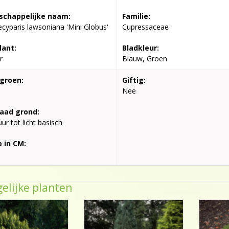
chappelijke naam:
Familie:
yparis lawsoniana 'Mini Globus'
Cupressaceae
lant:
Bladkleur:
r
Blauw, Groen
groen:
Giftig:
Nee
aad grond:
ur tot licht basisch
 in CM:
elijke planten