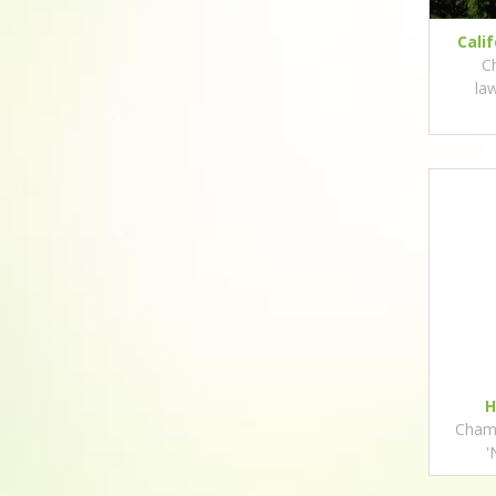
Cali
C
la
H
Chama
'