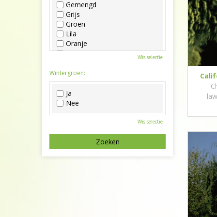
Gemengd
Grijs
Groen
Lila
Oranje
Paars
Wis selectie
Rood
Roze
Wintergroen:
Cali
Wit
C
Zwart
Ja
law
Nee
Wis selectie