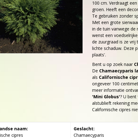
100 cm. Verdraagt een t
groen. Heeft een decora
Te gebruiken zonder sp
Met een grote sierwaar
in de tuin vanwege de 
wenst een voedselrijk
de zuurgraad is ze vrij 
lichte schaduw. Deze p
plaats'.
Bent u op zoek naar
C
De
Chamaecyparis la
als
Californische cip
ongeveer 100 centime
meer informatie ontva
'Mini Globus'
? U bent
alstublieft rekening mee
Californische cipres nie
andse naam:
Geslacht:
ische cipres
Chamaecyparis