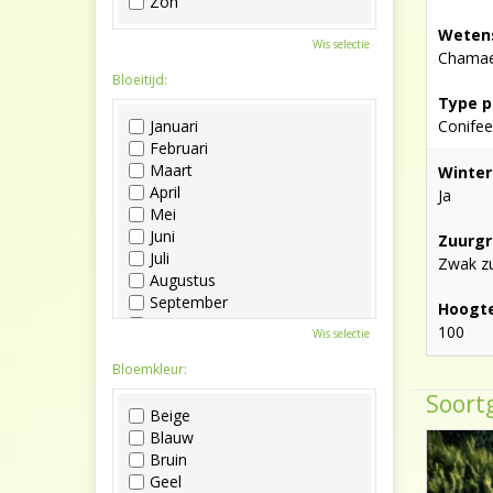
Zon
Wetens
Wis selectie
Chamaec
Bloeitijd:
Type p
Januari
Conifee
Februari
Maart
Winter
April
Ja
Mei
Juni
Zuurgr
Juli
Zwak zu
Augustus
September
Hoogte
Oktober
100
Wis selectie
November
December
Bloemkleur:
Soortg
Beige
Blauw
Bruin
Geel