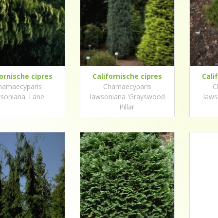
fornische cipres
Californische cipres
Cali
hamaecyparis
Chamaecyparis
C
soniana 'Lane'
lawsoniana 'Grayswood
laws
Pillar'