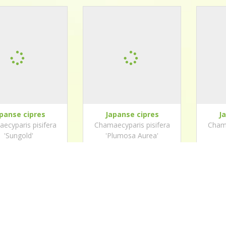
panse cipres
Japanse cipres
J
ecyparis pisifera
Chamaecyparis pisifera
Chama
'Sungold'
'Plumosa Aurea'