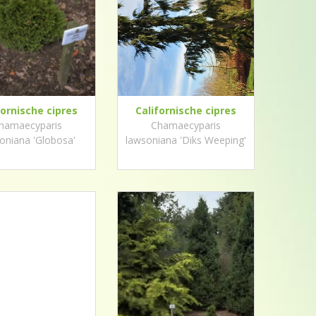
fornische cipres
Californische cipres
hamaecyparis
Chamaecyparis
oniana 'Globosa'
lawsoniana 'Diks Weeping'