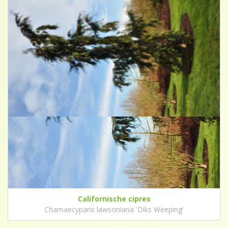
Californische cipres
Chamaecyparis lawsoniana 'Diks Weeping'