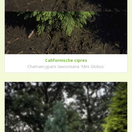
Californische cipres
Chamaecyparis lawsoniana 'Mini Globus'