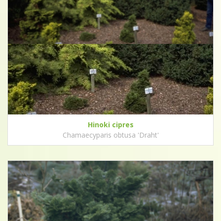
Hinoki cipres
Chamaecyparis obtusa 'Draht'