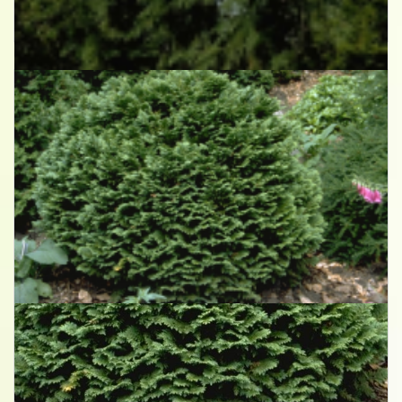
Californische cipres
Chamaecyparis lawsoniana 'Dik's Weeping'