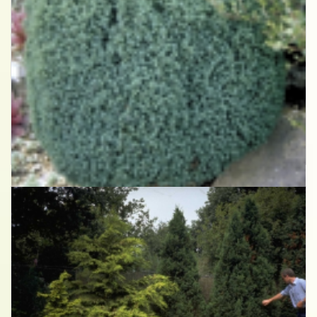
Dwergcypres
Chamaecyparis lawsoniana 'Nymph'