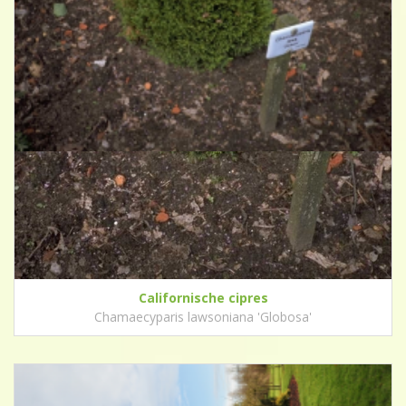
Californische cipres
Chamaecyparis lawsoniana 'Globosa'