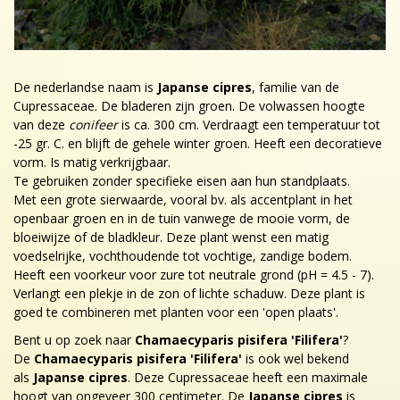
De nederlandse naam is
Japanse cipres
, familie van de
Cupressaceae. De bladeren zijn groen. De volwassen hoogte
van deze
conifeer
is ca. 300 cm. Verdraagt een temperatuur tot
-25 gr. C. en blijft de gehele winter groen. Heeft een decoratieve
vorm. Is matig verkrijgbaar.
Te gebruiken zonder specifieke eisen aan hun standplaats.
Met een grote sierwaarde, vooral bv. als accentplant in het
openbaar groen en in de tuin vanwege de mooie vorm, de
bloeiwijze of de bladkleur. Deze plant wenst een matig
voedselrijke, vochthoudende tot vochtige, zandige bodem.
Heeft een voorkeur voor zure tot neutrale grond (pH = 4.5 - 7).
Verlangt een plekje in de zon of lichte schaduw. Deze plant is
goed te combineren met planten voor een 'open plaats'.
Bent u op zoek naar
Chamaecyparis pisifera 'Filifera'
?
De
Chamaecyparis pisifera 'Filifera'
is ook wel bekend
als
Japanse cipres
. Deze Cupressaceae heeft een maximale
hoogt van ongeveer 300 centimeter. De
Japanse cipres
is