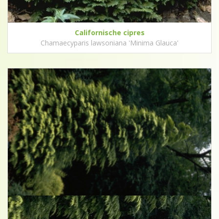
Californische cipres
Chamaecyparis lawsoniana 'Minima Glauca'