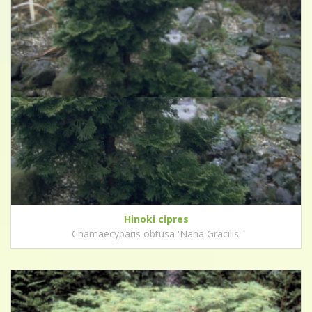
Hinoki cipres
Chamaecyparis obtusa 'Nana Gracilis'