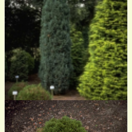
Californische cipres
Chamaecyparis lawsoniana 'Grayswood Pillar'