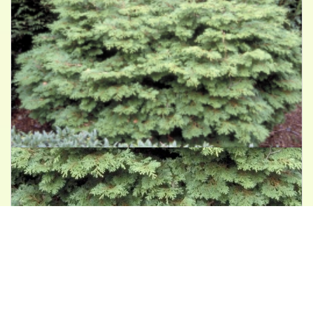
Hinoki cypres
Chamaecyparis obtusa 'Pygmaea'