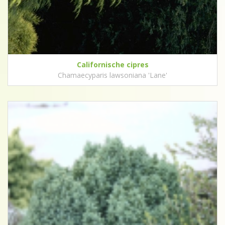
Californische cipres
Chamaecyparis lawsoniana 'Lane'