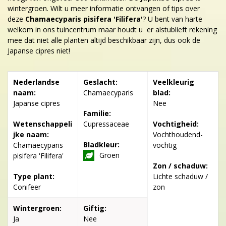
wintergroen. Wilt u meer informatie ontvangen of tips over
deze
Chamaecyparis pisifera 'Filifera'
? U bent van harte
welkom in ons tuincentrum maar houdt u er alstublieft rekening
mee dat niet alle planten altijd beschikbaar zijn, dus ook de
Japanse cipres niet!
Nederlandse
Geslacht:
Veelkleurig
naam:
Chamaecyparis
blad:
Japanse cipres
Nee
Familie:
Wetenschappeli
Cupressaceae
Vochtigheid:
jke naam:
Vochthoudend-
Bladkleur:
Chamaecyparis
vochtig
Groen
pisifera 'Filifera'
Zon / schaduw:
Type plant:
Lichte schaduw /
Conifeer
zon
Wintergroen:
Giftig:
Ja
Nee