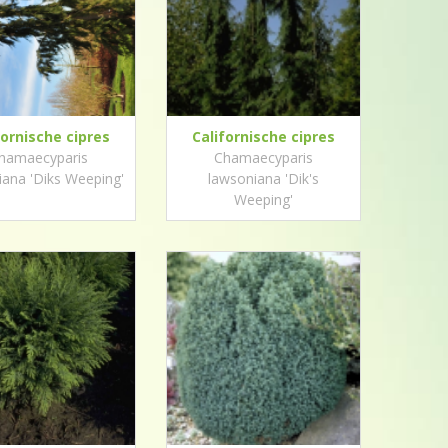
fornische cipres
Californische cipres
hamaecyparis
Chamaecyparis
iana 'Diks Weeping'
lawsoniana 'Dik's
Weeping'