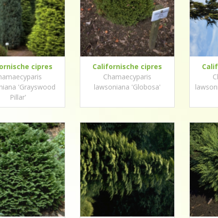
fornische cipres
Californische cipres
Cali
hamaecyparis
Chamaecyparis
C
niana 'Grayswood
lawsoniana 'Globosa'
lawson
Pillar'