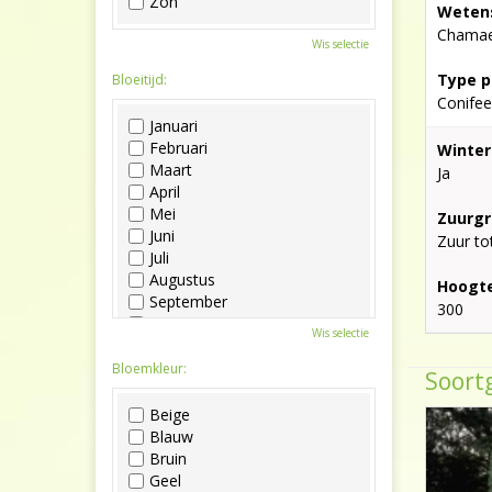
Zon
Wetens
Chamaec
Wis selectie
Type p
Bloeitijd:
Conifee
Januari
Februari
Winter
Maart
Ja
April
Mei
Zuurgr
Juni
Zuur to
Juli
Augustus
Hoogte
September
300
Oktober
Wis selectie
November
December
Bloemkleur:
Soortg
Beige
Blauw
Bruin
Geel