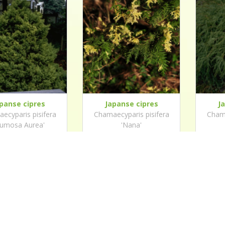
panse cipres
Japanse cipres
J
ecyparis pisifera
Chamaecyparis pisifera
Chama
lumosa Aurea'
'Nana'