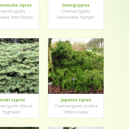
fornische cipres
Dwergcypres
hamaecyparis
Chamaecyparis
iana 'Mini Globus'
lawsoniana 'Nymph'
inoki cypres
Japanse cipres
aecyparis obtusa
Chamaecyparis pisifera
'Pygmaea'
'Filifera Nana'