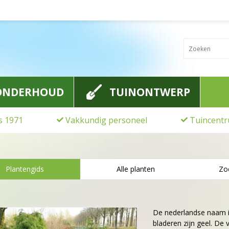
ONDERHOUD
TUINONTWERP
ds 1971
Vakkundig personeel
Tuincentr
Plantengids
Alle planten
Zo
De nederlandse naam 
bladeren zijn geel. D