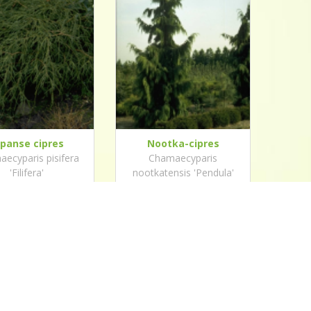
apanse cipres
Nootka-cipres
ecyparis pisifera
Chamaecyparis
'Filifera'
nootkatensis 'Pendula'