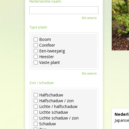
Nederlandse naam:
Wis selectie
Type plant:
Boom
Conifeer
Een-tweejarig
Heester
Vaste plant
Wis selectie
Zon / schaduw:
Halfschaduw
Halfschaduw / zon
Lichte / halfschaduw
Lichte schaduw
Nederl
Lichte schaduw / zon
Japanse
Schaduw