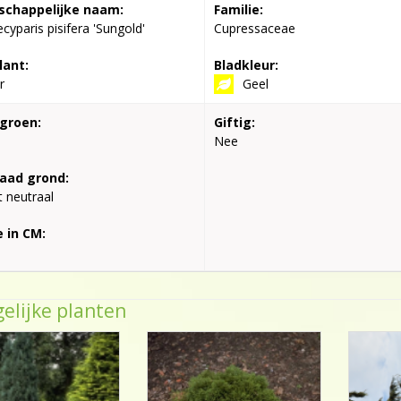
chappelijke naam:
Familie:
yparis pisifera 'Sungold'
Cupressaceae
lant:
Bladkleur:
r
Geel
groen:
Giftig:
Nee
aad grond:
t neutraal
 in CM:
elijke planten