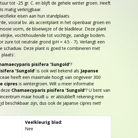
ur tot -25 gr. C. en blijft de gehele winter groen. Heeft
s matig verkrijgbaar.
ecifieke eisen aan hun standplaats.
de, vooral bv. als accentplant in het openbaar groen en
mooie vorm, de bloeiwijze of de bladkleur. Deze plant
elrijke, vochthoudende tot vochtige, zandige bodem.
 zure tot neutrale grond (pH = 4.5 - 7). Verlangt een
chte schaduw. Deze plant is goed te combineren met
plaats'.
hamaecyparis pisifera 'Sungold'
?
sifera 'Sungold'
is ook wel bekend als
Japanse
aceae heeft een maximale hoogt van ongeveer 300
e cipres
is wintergroen. Wilt u meer informatie
r deze
Chamaecyparis pisifera 'Sungold'
? U bent van
incentrum maar houdt u er alstublieft rekening mee
tijd beschikbaar zijn, dus ook de Japanse cipres niet!
Veelkleurig blad:
Nee