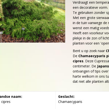
Verdraagt een temperatu
een decoratieve vorm. I
Te gebruiken zonder sp
Met een grote sierwaar
in de tuin vanwege de 
wenst een matig voeds
Heeft een voorkeur voor
plekje in de zon of li
planten voor een 'open 
Bent u op zoek naar
C
De
Chamaecyparis pi
cipres
. Deze Cupress
centimeter. De
Japans
ontvangen of tips ove
harte welkom in ons tu
dat niet alle planten al
andse naam:
Geslacht:
 cipres
Chamaecyparis