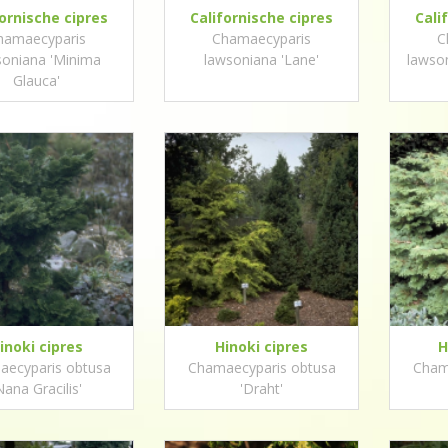
fornische cipres
Californische cipres
Cali
hamaecyparis
Chamaecyparis
C
soniana 'Minima
lawsoniana 'Lane'
lawson
Glauca'
inoki cipres
Hinoki cipres
H
ecyparis obtusa
Chamaecyparis obtusa
Cham
Nana Gracilis'
'Draht'