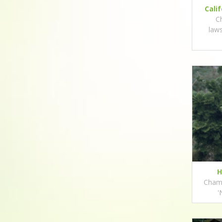
Cali
C
law
H
Chama
'