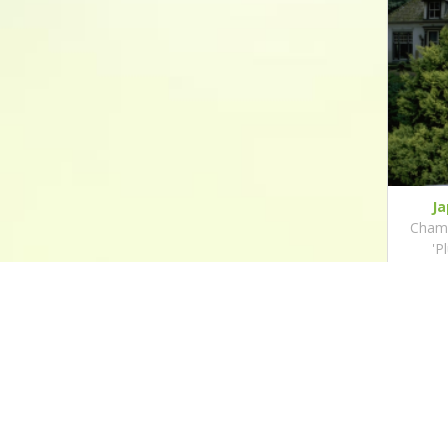
Ja
Chama
'P