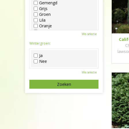
Gemengd
Grijs
Groen
Lila
Oranje
Paars
Wis selectie
Rood
Cali
Roze
Wintergroen:
C
Wit
lawso
Zwart
Ja
Nee
Wis selectie