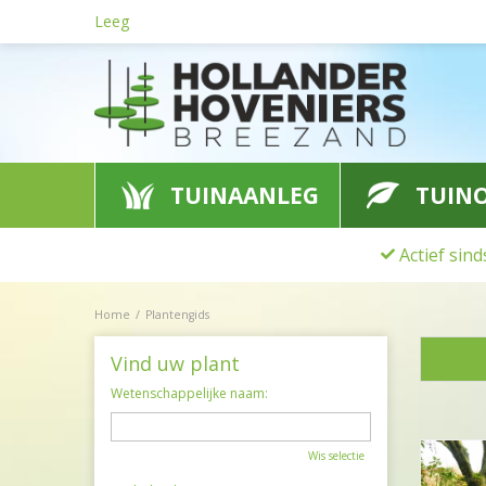
Ga
Leeg
naar
content
TUINAANLEG
TUIN
Actief sin
Home
Plantengids
Vind uw plant
Wetenschappelijke naam:
Wis selectie