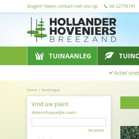
Ga
Vragen? Neem contact met ons op:
06-22776741
naar
content
TUINAANLEG
TUIN
Actief sin
Home
Plantengids
Vind uw plant
Wetenschappelijke naam:
Wis selectie