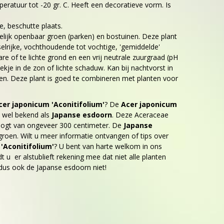
eratuur tot -20 gr. C. Heeft een decoratieve vorm. Is
e, beschutte plaats.
elijk openbaar groen (parken) en bostuinen. Deze plant
lrijke, vochthoudende tot vochtige, 'gemiddelde'
e of te lichte grond en een vrij neutrale zuurgraad (pH
lekje in de zon of lichte schaduw. Kan bij nachtvorst in
en. Deze plant is goed te combineren met planten voor
cer japonicum 'Aconitifolium'
? De
Acer japonicum
 wel bekend als
Japanse esdoorn
. Deze Aceraceae
ogt van ongeveer 300 centimeter. De
Japanse
rgroen. Wilt u meer informatie ontvangen of tips over
'Aconitifolium'
? U bent van harte welkom in ons
 u er alstublieft rekening mee dat niet alle planten
, dus ook de Japanse esdoorn niet!