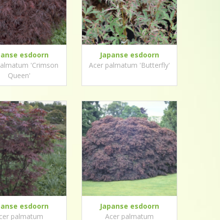
panse esdoorn
Japanse esdoorn
palmatum 'Crimson
Acer palmatum 'Butterfly'
Queen'
panse esdoorn
Japanse esdoorn
cer palmatum
Acer palmatum