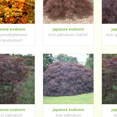
wone esdoorn
Japanse esdoorn
Ja
 pseudoplatanus
Acer palmatum 'Garnet'
Acer 
tropurpureum'
panse esdoorn
Japanse esdoorn
Ja
cer palmatum
Acer palmatum
A