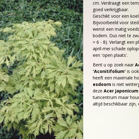
cm. Verdraagt een temp
goed verkrijgbaar.
Geschikt voor een koel
Bijvoorbeeld voor sted
wenst een matig voedse
bodem. Dus niet te zwar
= 6 - 8). Verlangt een p
april-mei schade oplop
een 'open plaats'.
Bent u op zoek naar
A
'Aconitifolium'
is ook
heeft een maximale ho
esdoorn
is niet winte
deze
Acer japonicum 
tuincentrum maar houdt
altijd beschikbaar zijn