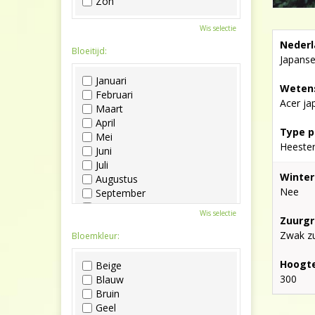
Zon
Wis selectie
Nederl
Bloeitijd:
Japans
Januari
Wetens
Februari
Acer ja
Maart
April
Type p
Mei
Heeste
Juni
Juli
Winter
Augustus
Nee
September
Oktober
Wis selectie
Zuurgr
November
Zwak zu
December
Bloemkleur:
Hoogte
Beige
300
Blauw
Bruin
Geel