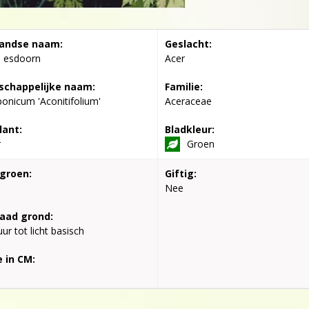
andse naam:
Geslacht:
e esdoorn
Acer
chappelijke naam:
Familie:
ponicum 'Aconitifolium'
Aceraceae
lant:
Bladkleur:
r
Groen
groen:
Giftig:
Nee
aad grond:
ur tot licht basisch
 in CM: