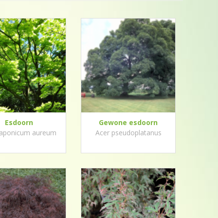
Esdoorn
Gewone esdoorn
japonicum aureum
Acer pseudoplatanus