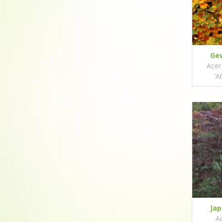
Ge
Acer
'A
Ja
A