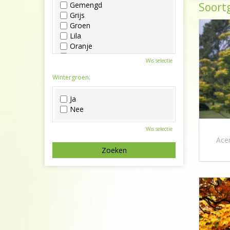
Soortg
Gemengd
Grijs
Groen
Lila
Oranje
Paars
Wis selectie
Rood
Roze
Wintergroen:
Wit
Zwart
Ja
Nee
Wis selectie
Ace