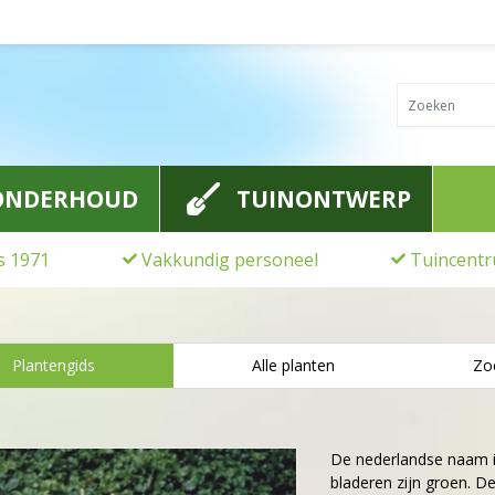
ONDERHOUD
TUINONTWERP
ds 1971
Vakkundig personeel
Tuincentr
Plantengids
Alle planten
Zo
De nederlandse naam 
bladeren zijn groen. 