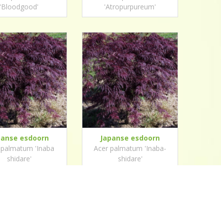
'Bloodgood'
'Atropurpureum'
panse esdoorn
Japanse esdoorn
 palmatum 'Inaba
Acer palmatum 'Inaba-
shidare'
shidare'