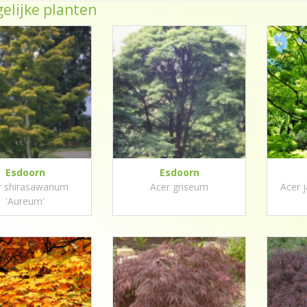
elijke planten
Esdoorn
Esdoorn
r shirasawanum
Acer griseum
Acer 
'Aureum'