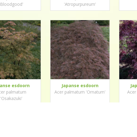
'Bloodgood'
'Atropurpureum'
panse esdoorn
Japanse esdoorn
Ja
cer palmatum
Acer palmatum 'Ornatum'
Acer
'Osakazuki'