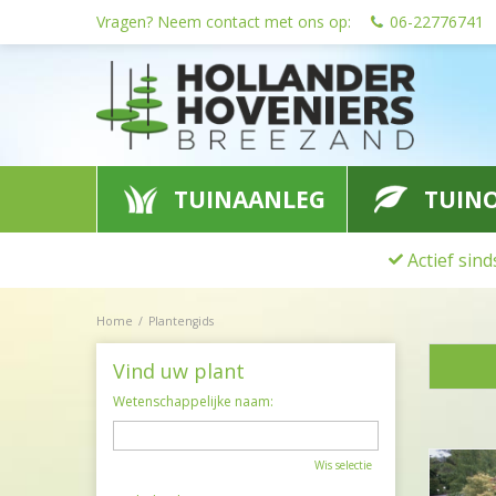
Ga
Vragen? Neem contact met ons op:
06-22776741
naar
content
TUINAANLEG
TUIN
Actief sin
Home
Plantengids
Vind uw plant
Wetenschappelijke naam:
Wis selectie