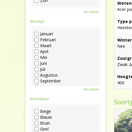
Zon
Wetens
Acer p
Wis selectie
Type p
Bloeitijd:
Heeste
Januari
Februari
Winter
Maart
Nee
April
Mei
Zuurgr
Juni
Zwak zu
Juli
Augustus
Hoogte
September
400
Oktober
Wis selectie
November
December
Bloemkleur:
Soortg
Beige
Blauw
Bruin
Geel