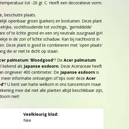
temperatuur tot -20 gr. C. Heeft een decoratieve vorm.
e, beschutte plaats.
elijk openbaar groen (parken) en bostuinen. Deze plant
lrijke, vochthoudende tot vochtige, 'gemiddelde'
e of te lichte grond en een vrij neutrale zuurgraad (pH
lekje in de zon of lichte schaduw. Kan bij nachtvorst in
en. Deze plant is goed te combineren met 'open plaats'
ng die er niet te dicht op staan.
cer palmatum 'Bloodgood'
? De
Acer palmatum
l bekend als
Japanse esdoorn
. Deze Aceraceae heeft
an ongeveer 400 centimeter. De
Japanse esdoorn
is
 u meer informatie ontvangen of tips over deze
Acer
d'
? U bent van harte welkom in ons tuincentrum maar
ekening mee dat niet alle planten altijd beschikbaar zijn,
oorn niet!
Veelkleurig blad:
Nee