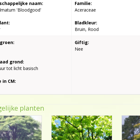
chappelijke naam:
Familie:
almatum 'Bloodgood'
Aceraceae
lant:
Bladkleur:
r
Bruin, Rood
groen:
Giftig:
Nee
aad grond:
ur tot licht basisch
 in CM:
elijke planten