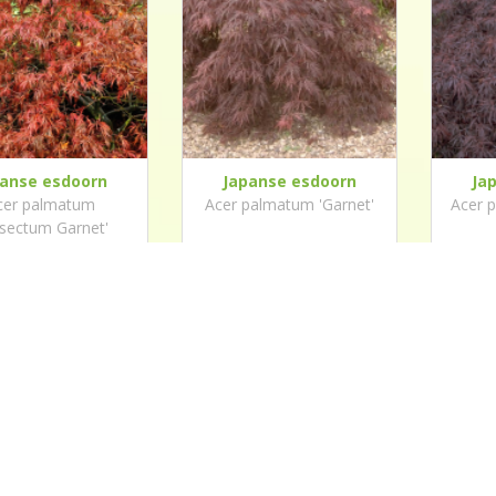
panse esdoorn
Japanse esdoorn
Ja
cer palmatum
Acer palmatum 'Garnet'
Acer 
ssectum Garnet'