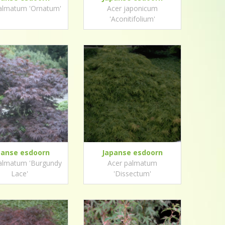
almatum 'Ornatum'
Acer japonicum
'Aconitifolium'
panse esdoorn
Japanse esdoorn
almatum 'Burgundy
Acer palmatum
Lace'
'Dissectum'