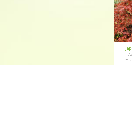
Ja
A
'Di