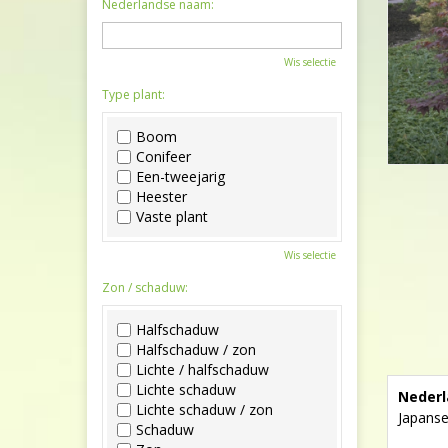
Nederlandse naam:
Wis selectie
Type plant:
Boom
Conifeer
Een-tweejarig
Heester
Vaste plant
Wis selectie
Zon / schaduw:
Halfschaduw
Halfschaduw / zon
Lichte / halfschaduw
Lichte schaduw
Nederl
Lichte schaduw / zon
Japans
Schaduw