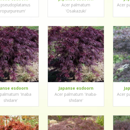
 pseudoplatanus
Acer palmatum
Acer p
tropurpureum'
'Osakazuki'
panse esdoorn
Japanse esdoorn
Ja
 palmatum 'Inaba
Acer palmatum 'Inaba-
Acer p
shidare'
shidare'