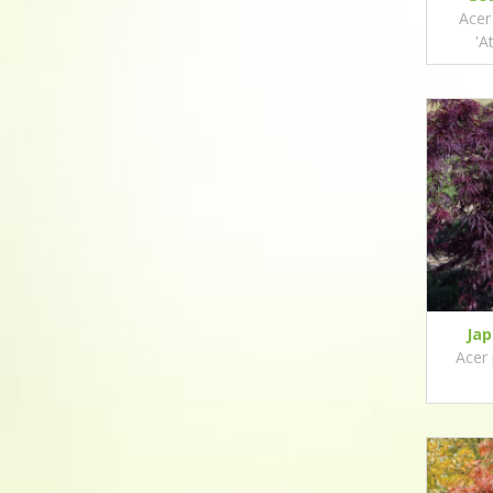
Acer
'A
Ja
Acer