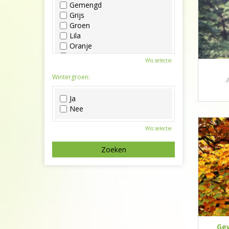
Gemengd
Grijs
Groen
Lila
Oranje
Paars
Wis selectie
Rood
Roze
Wintergroen:
Wit
Zwart
Ja
Nee
Wis selectie
Ge