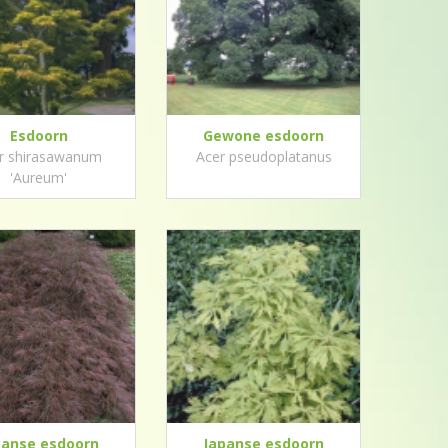
Esdoorn
Gewone esdoorn
r shirasawanum
Acer pseudoplatanus
'Aureum'
panse esdoorn
Japanse esdoorn