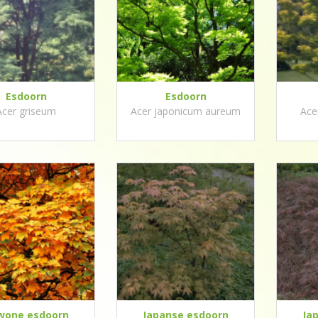
Esdoorn
Esdoorn
Acer griseum
Acer japonicum aureum
Ace
wone esdoorn
Japanse esdoorn
Ja