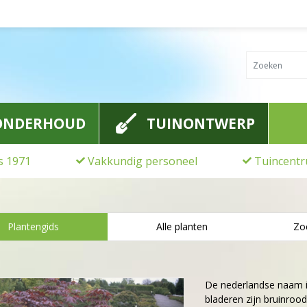
ONDERHOUD
TUINONTWERP
ds 1971
Vakkundig personeel
Tuincentr
Plantengids
Alle planten
Zo
De nederlandse naam 
bladeren zijn bruinro