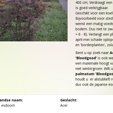
400 cm. Verdraagt een 
Is goed verkrijgbaar.
Geschikt voor een koel
Bijvoorbeeld voor sted
wenst een matig voedse
bodem. Dus niet te zwar
= 6 - 8). Verlangt een p
april-mei schade oplop
en 'borderplanten', zola
Bent u op zoek naar
A
'Bloodgood'
is ook we
een maximale hoogt v
niet wintergroen. Wilt
palmatum 'Bloodgoo
houdt u er alstublieft r
dus ook de Japanse esd
andse naam:
Geslacht:
e esdoorn
Acer