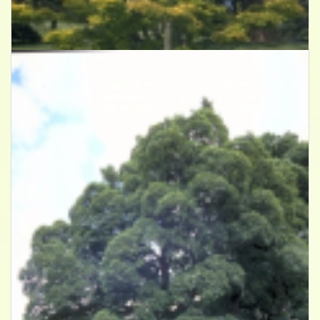
Acer shirasawanum 'Aureum'