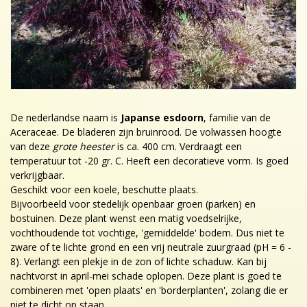
De nederlandse naam is
Japanse esdoorn
, familie van de
Aceraceae. De bladeren zijn bruinrood. De volwassen hoogte
van deze
grote heester
is ca. 400 cm. Verdraagt een
temperatuur tot -20 gr. C. Heeft een decoratieve vorm. Is goed
verkrijgbaar.
Geschikt voor een koele, beschutte plaats.
Bijvoorbeeld voor stedelijk openbaar groen (parken) en
bostuinen. Deze plant wenst een matig voedselrijke,
vochthoudende tot vochtige, 'gemiddelde' bodem. Dus niet te
zware of te lichte grond en een vrij neutrale zuurgraad (pH = 6 -
8). Verlangt een plekje in de zon of lichte schaduw. Kan bij
nachtvorst in april-mei schade oplopen. Deze plant is goed te
combineren met 'open plaats' en 'borderplanten', zolang die er
niet te dicht op staan.