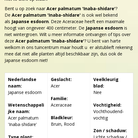
Bent u op zoek naar
Acer palmatum 'Inaba-shidare'
?
De
Acer palmatum 'Inaba-shidare'
is ook wel bekend
als
Japanse esdoorn
. Deze Aceraceae heeft een maximale
hoogt van ongeveer 400 centimeter. De
Japanse esdoorn
is
niet wintergroen. Wilt u meer informatie ontvangen of tips over
deze
Acer palmatum 'Inaba-shidare'
? U bent van harte
welkom in ons tuincentrum maar houdt u er alstublieft rekening
mee dat niet alle planten altijd beschikbaar zijn, dus ook de
Japanse esdoorn niet!
Nederlandse
Geslacht:
Veelkleurig
naam:
Acer
blad:
Japanse esdoorn
Nee
Familie:
Wetenschappeli
Aceraceae
Vochtigheid:
jke naam:
Vochthoudend-
Bladkleur:
Acer palmatum
vochtig
Bruin, Rood
'Inaba-shidare'
Zon / schaduw:
Type plant:
Lichte schaduw /