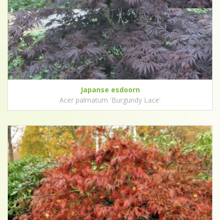
Japanse esdoorn
Acer palmatum 'Burgundy Lace'