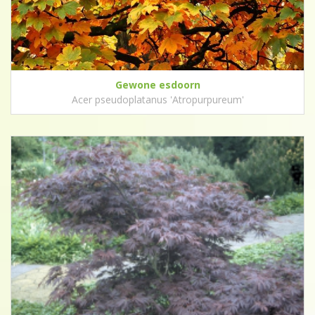
Gewone esdoorn
Acer pseudoplatanus 'Atropurpureum'