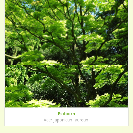
Esdoorn
Acer japonicum aureum