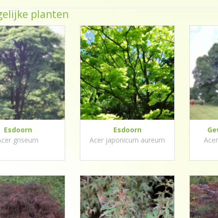
elijke planten
Esdoorn
Esdoorn
Ge
Acer griseum
Acer japonicum aureum
Acer