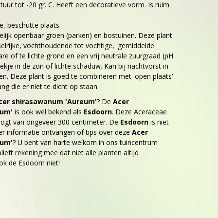
uur tot -20 gr. C. Heeft een decoratieve vorm. Is ruim
e, beschutte plaats.
elijk openbaar groen (parken) en bostuinen. Deze plant
lrijke, vochthoudende tot vochtige, 'gemiddelde'
e of te lichte grond en een vrij neutrale zuurgraad (pH
lekje in de zon of lichte schaduw. Kan bij nachtvorst in
en. Deze plant is goed te combineren met 'open plaats'
ng die er niet te dicht op staan.
cer shirasawanum 'Aureum'
? De
Acer
eum'
is ook wel bekend als
Esdoorn
. Deze Aceraceae
ogt van ongeveer 300 centimeter. De
Esdoorn
is niet
er informatie ontvangen of tips over deze
Acer
eum'
? U bent van harte welkom in ons tuincentrum
ieft rekening mee dat niet alle planten altijd
ok de Esdoorn niet!