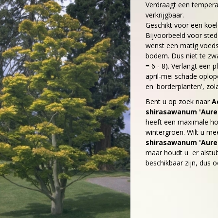
Verdraagt een temperat
verkrijgbaar.
Geschikt voor een koel
Bijvoorbeeld voor sted
wenst een matig voedse
bodem. Dus niet te zwar
= 6 - 8). Verlangt een p
april-mei schade oplop
en 'borderplanten', zola
Bent u op zoek naar
A
shirasawanum 'Aur
heeft een maximale ho
wintergroen. Wilt u me
shirasawanum 'Aur
maar houdt u er alstubl
beschikbaar zijn, dus o