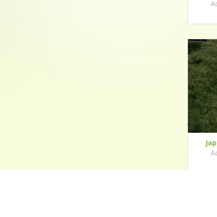
A
Ja
A