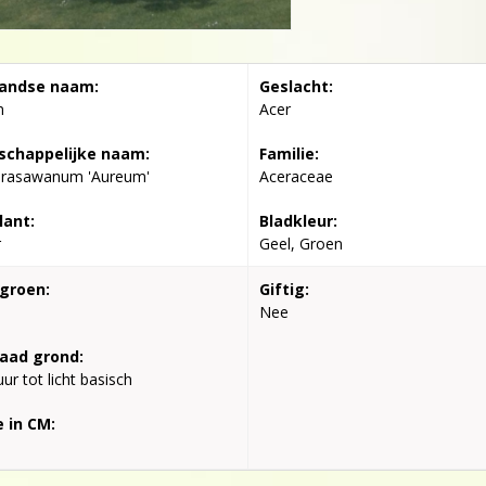
andse naam:
Geslacht:
n
Acer
chappelijke naam:
Familie:
hirasawanum 'Aureum'
Aceraceae
lant:
Bladkleur:
r
Geel, Groen
groen:
Giftig:
Nee
aad grond:
ur tot licht basisch
 in CM: