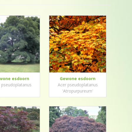
wone esdoorn
Gewone esdoorn
 pseudoplatanus
Acer pseudoplatanus
'Atropurpureum'