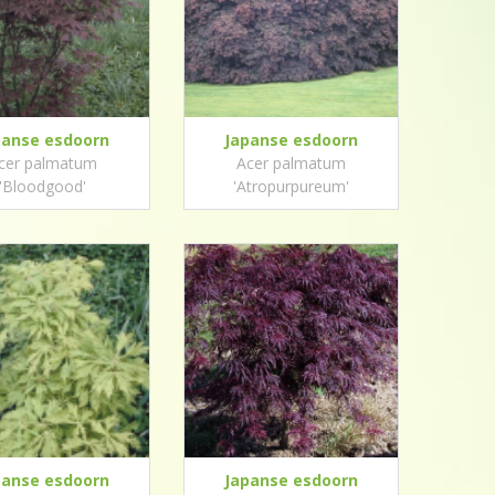
panse esdoorn
Japanse esdoorn
cer palmatum
Acer palmatum
'Bloodgood'
'Atropurpureum'
panse esdoorn
Japanse esdoorn