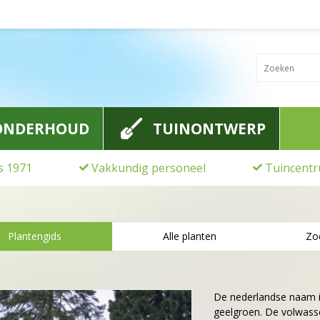
ONDERHOUD
TUINONTWERP
ds 1971
Vakkundig personeel
Tuincentr
Plantengids
Alle planten
Zo
De nederlandse naam 
geelgroen. De volwas