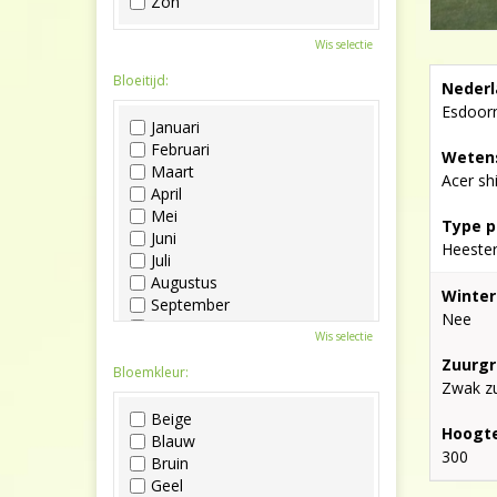
Zon
Wis selectie
Bloeitijd:
Nederl
Esdoor
Januari
Februari
Wetens
Maart
Acer s
April
Mei
Type p
Juni
Heeste
Juli
Augustus
Winter
September
Nee
Oktober
Wis selectie
November
Zuurgr
December
Bloemkleur:
Zwak zu
Beige
Hoogte
Blauw
300
Bruin
Geel