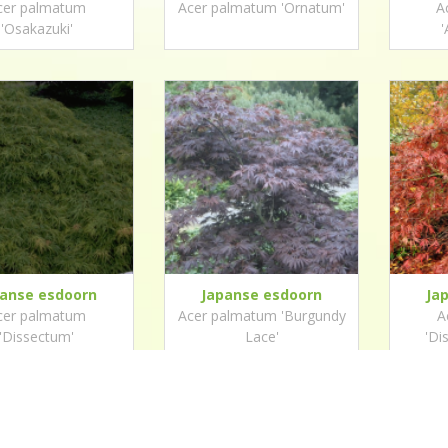
cer palmatum
Acer palmatum 'Ornatum'
A
'Osakazuki'
'
panse esdoorn
Japanse esdoorn
Ja
cer palmatum
Acer palmatum 'Burgundy
A
'Dissectum'
Lace'
'Di