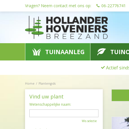
Ga
Vragen? Neem contact met ons op:
06-22776741
naar
content
TUINAANLEG
TUIN
Actief sin
Home
Plantengids
Vind uw plant
Wetenschappelijke naam:
Wis selectie