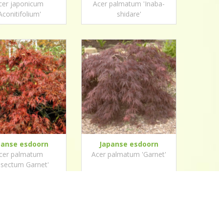
cer japonicum
Acer palmatum 'Inaba-
Aconitifolium'
shidare'
panse esdoorn
Japanse esdoorn
cer palmatum
Acer palmatum 'Garnet'
ssectum Garnet'