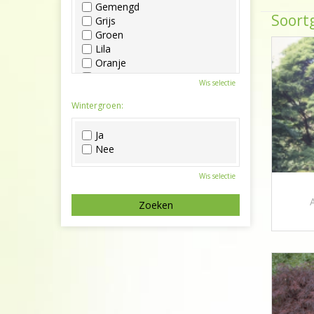
Gemengd
Soortg
Grijs
Groen
Lila
Oranje
Paars
Wis selectie
Rood
Roze
Wintergroen:
Wit
Zwart
Ja
Nee
Wis selectie