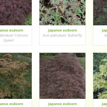
panse esdoorn
Japanse esdoorn
Ja
palmatum 'Crimson
Acer palmatum 'Butterfly'
A
Queen'
panse esdoorn
Japanse esdoorn
Ja