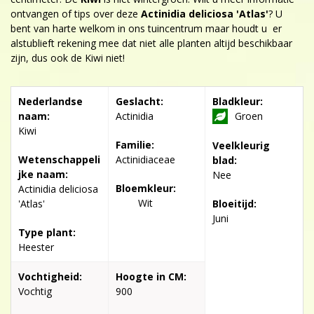
ontvangen of tips over deze
Actinidia deliciosa 'Atlas'
? U
bent van harte welkom in ons tuincentrum maar houdt u er
alstublieft rekening mee dat niet alle planten altijd beschikbaar
zijn, dus ook de Kiwi niet!
Nederlandse
Geslacht:
Bladkleur:
naam:
Actinidia
Groen
Kiwi
Familie:
Veelkleurig
Wetenschappeli
Actinidiaceae
blad:
jke naam:
Nee
Bloemkleur:
Actinidia deliciosa
Wit
'Atlas'
Bloeitijd:
Juni
Type plant:
Heester
Vochtigheid:
Hoogte in CM:
Vochtig
900