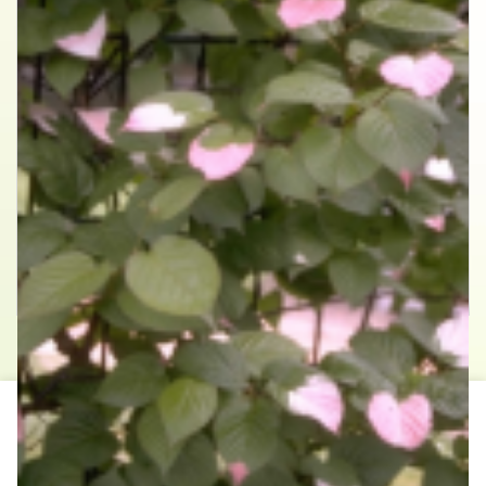
Straalstempel
Actinidia kolomikta
Contact
Hollander Hoveniers