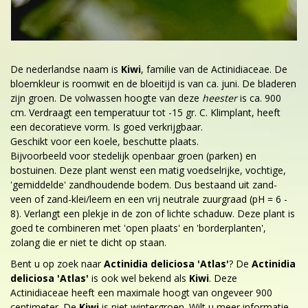
De nederlandse naam is
Kiwi
, familie van de Actinidiaceae. De
bloemkleur is roomwit en de bloeitijd is van ca. juni. De bladeren
zijn groen. De volwassen hoogte van deze
heester
is ca. 900
cm. Verdraagt een temperatuur tot -15 gr. C. Klimplant, heeft
een decoratieve vorm. Is goed verkrijgbaar.
Geschikt voor een koele, beschutte plaats.
Bijvoorbeeld voor stedelijk openbaar groen (parken) en
bostuinen. Deze plant wenst een matig voedselrijke, vochtige,
'gemiddelde' zandhoudende bodem. Dus bestaand uit zand-
veen of zand-klei/leem en een vrij neutrale zuurgraad (pH = 6 -
8). Verlangt een plekje in de zon of lichte schaduw. Deze plant is
goed te combineren met 'open plaats' en 'borderplanten',
zolang die er niet te dicht op staan.
Bent u op zoek naar
Actinidia deliciosa 'Atlas'
? De
Actinidia
deliciosa 'Atlas'
is ook wel bekend als
Kiwi
. Deze
Actinidiaceae heeft een maximale hoogt van ongeveer 900
centimeter. De
Kiwi
is niet wintergroen. Wilt u meer informatie