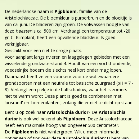
De nederlandse naam is
Pijpbloem
, familie van de
Aristolochiaceae. De bloemkleur is purperbruin en de bloeitijd is
van ca. juni. De bladeren zijn groen. De volwassen hoogte van
deze
heester
is ca. 500 cm. Verdraagt een temperatuur tot -20
gr. C. Klimplant, heeft een opvallende bladkleur. Is goed
verkrijgbaar.
Geschikt voor een niet te droge plaats.
Voor aanplant langs rivieren en laaggelegen gebieden met een
wisselende grondwaterstand 4. Houdt van een vochthoudende,
voedselrijke bodem die slechts heel kort onder mag lopen.
Daarnaast heeft ze een voorkeur voor de wat zwaardere
grondsoorten met een neutrale tot basische zuurgraad (pH = 7 -
8). Verlangt een plekje in de halfschaduw, waar het 's zomers
niet te warm wordt Deze plant is goed te combineren met
'bosrand' en 'borderplanten', zolang die er niet te dicht op staan.
Bent u op zoek naar
Aristolochia durior
? De
Aristolochia
durior
is ook wel bekend als
Pijpbloem
. Deze Aristolochiaceae
heeft een maximale hoogt van ongeveer 500 centimeter.
De
Pijpbloem
is niet wintergroen. Wilt u meer informatie
ontvangen of tips over deze
Aristolochia durior
? U bent van