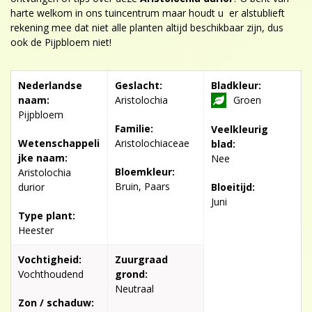
harte welkom in ons tuincentrum maar houdt u er alstublieft
rekening mee dat niet alle planten altijd beschikbaar zijn, dus
ook de Pijpbloem niet!
Nederlandse
Geslacht:
Bladkleur:
naam:
Aristolochia
Groen
Pijpbloem
Familie:
Veelkleurig
Wetenschappeli
Aristolochiaceae
blad:
jke naam:
Nee
Bloemkleur:
Aristolochia
Bruin, Paars
durior
Bloeitijd:
Juni
Type plant:
Heester
Vochtigheid:
Zuurgraad
Vochthoudend
grond:
Neutraal
Zon / schaduw: