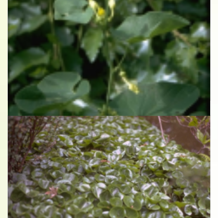
Pijpbloem
Aristolochia clematitis