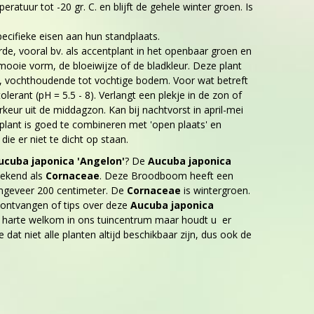
ratuur tot -20 gr. C. en blijft de gehele winter groen. Is
ecifieke eisen aan hun standplaats.
de, vooral bv. als accentplant in het openbaar groen en
mooie vorm, de bloeiwijze of de bladkleur. Deze plant
e, vochthoudende tot vochtige bodem. Voor wat betreft
tolerant (pH = 5.5 - 8). Verlangt een plekje in de zon of
rkeur uit de middagzon. Kan bij nachtvorst in april-mei
lant is goed te combineren met 'open plaats' en
die er niet te dicht op staan.
ucuba japonica 'Angelon'
? De
Aucuba japonica
bekend als
Cornaceae
. Deze Broodboom heeft een
ngeveer 200 centimeter. De
Cornaceae
is wintergroen.
 ontvangen of tips over deze
Aucuba japonica
n harte welkom in ons tuincentrum maar houdt u er
 dat niet alle planten altijd beschikbaar zijn, dus ook de