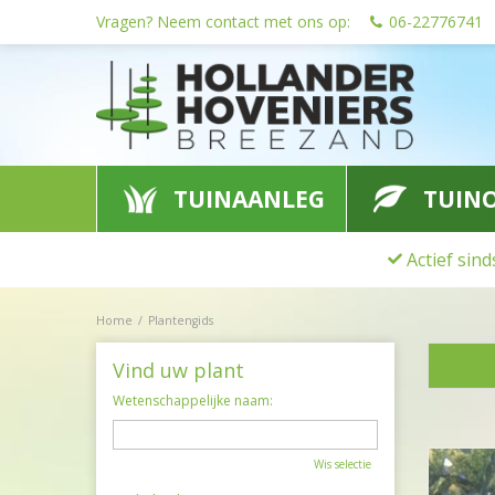
Ga
Vragen? Neem contact met ons op:
06-22776741
naar
content
TUINAANLEG
TUIN
Actief sin
Home
Plantengids
Vind uw plant
Wetenschappelijke naam:
Wis selectie