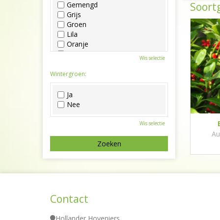
Soortg
Gemengd
Grijs
Groen
Lila
Oranje
Paars
Wis selectie
Rood
Roze
Wintergroen:
Wit
Zwart
Ja
Nee
Wis selectie
Au
Contact
Hollander Hoveniers