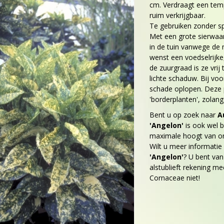
cm. Verdraagt een tempe
ruim verkrijgbaar.
Te gebruiken zonder sp
Met een grote sierwaar
in de tuin vanwege de 
wenst een voedselrijk
de zuurgraad is ze vrij 
lichte schaduw. Bij voo
schade oplopen. Deze p
'borderplanten', zolang 
Bent u op zoek naar
A
'Angelon'
is ook wel 
maximale hoogt van o
Wilt u meer informatie
'Angelon'
? U bent va
alstublieft rekening mee
Cornaceae niet!