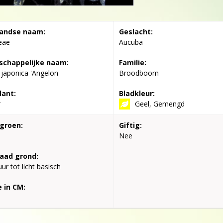
andse naam:
Geslacht:
eae
Aucuba
chappelijke naam:
Familie:
japonica 'Angelon'
Broodboom
lant:
Bladkleur:
r
Geel, Gemengd
groen:
Giftig:
Nee
aad grond:
ur tot licht basisch
 in CM: