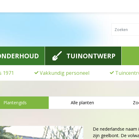
ONDERHOUD
TUINONTWERP
ds 1971
Vakkundig personeel
Tuincentr
Plantengids
Alle planten
Zo
De nederlandse naam 
zijn geelbont. De vol