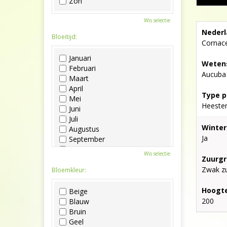
Zon
Wis selectie
Nederl
Bloeitijd:
Cornac
Januari
Wetens
Februari
Aucuba 
Maart
April
Type p
Mei
Heeste
Juni
Juli
Winter
Augustus
Ja
September
Oktober
Wis selectie
Zuurgr
November
Zwak zu
December
Bloemkleur:
Hoogte
Beige
200
Blauw
Bruin
Geel