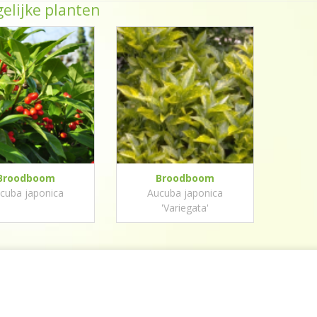
elijke planten
Broodboom
Broodboom
cuba japonica
Aucuba japonica
'Variegata'