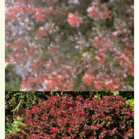
Japanse berberis
Berberis thunbergii 'Atropurpurea Nana'