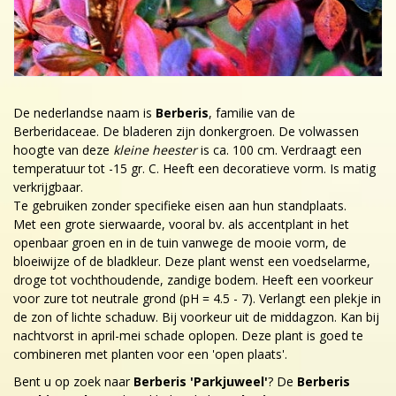
De nederlandse naam is
Berberis
, familie van de
Berberidaceae. De bladeren zijn donkergroen. De volwassen
hoogte van deze
kleine heester
is ca. 100 cm. Verdraagt een
temperatuur tot -15 gr. C. Heeft een decoratieve vorm. Is matig
verkrijgbaar.
Te gebruiken zonder specifieke eisen aan hun standplaats.
Met een grote sierwaarde, vooral bv. als accentplant in het
openbaar groen en in de tuin vanwege de mooie vorm, de
bloeiwijze of de bladkleur. Deze plant wenst een voedselarme,
droge tot vochthoudende, zandige bodem. Heeft een voorkeur
voor zure tot neutrale grond (pH = 4.5 - 7). Verlangt een plekje in
de zon of lichte schaduw. Bij voorkeur uit de middagzon. Kan bij
nachtvorst in april-mei schade oplopen. Deze plant is goed te
combineren met planten voor een 'open plaats'.
Bent u op zoek naar
Berberis 'Parkjuweel'
? De
Berberis