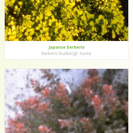
Japanse berberis
Berberis thunbergii 'Aurea'