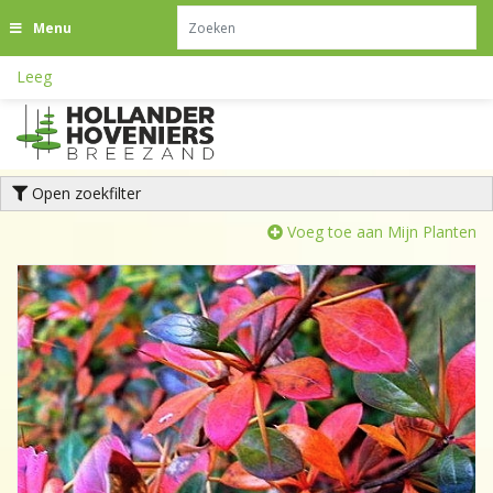
G
Menu
a
n
Leeg
a
a
r
c
o
Open zoekfilter
n
t
Voeg toe aan Mijn Planten
e
n
t