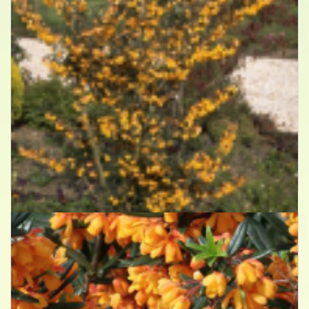
Berberis
Berberis x lologensis 'Apricot Queen'