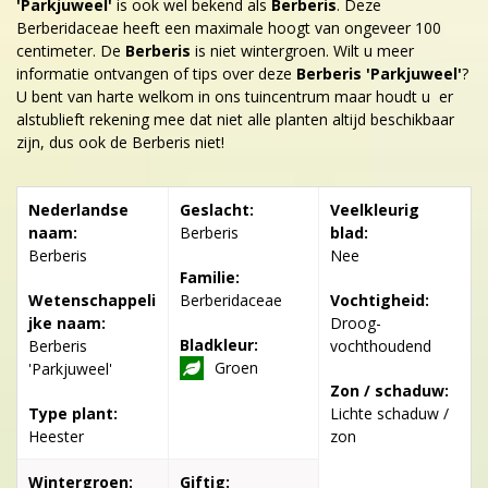
'Parkjuweel'
is ook wel bekend als
Berberis
. Deze
Berberidaceae heeft een maximale hoogt van ongeveer 100
centimeter. De
Berberis
is niet wintergroen. Wilt u meer
informatie ontvangen of tips over deze
Berberis 'Parkjuweel'
?
U bent van harte welkom in ons tuincentrum maar houdt u er
alstublieft rekening mee dat niet alle planten altijd beschikbaar
zijn, dus ook de Berberis niet!
Nederlandse
Geslacht:
Veelkleurig
naam:
Berberis
blad:
Berberis
Nee
Familie:
Wetenschappeli
Berberidaceae
Vochtigheid:
jke naam:
Droog-
Bladkleur:
Berberis
vochthoudend
Groen
'Parkjuweel'
Zon / schaduw:
Type plant:
Lichte schaduw /
Heester
zon
Wintergroen:
Giftig: