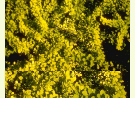
Japanse berberis
Berberis thunbergii 'Aurea'