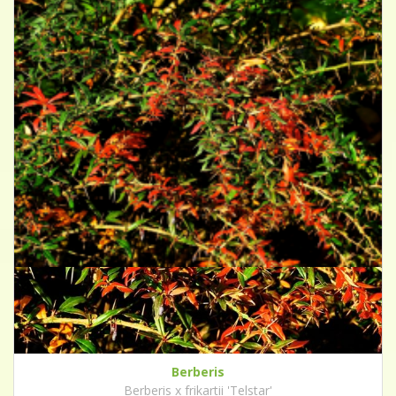
Berberis
Berberis x frikartii 'Telstar'