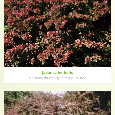
Japanse berberis
Berberis thunbergii f. atropurpurea