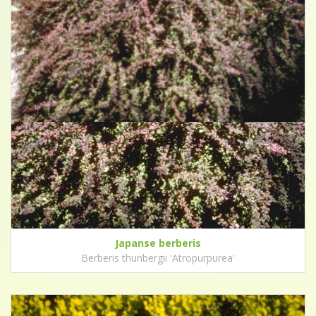
Japanse berberis
Berberis thunbergii 'Atropurpurea'