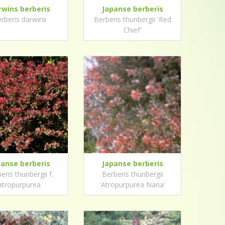
rwins berberis
Japanse berberis
rberis darwinii
Berberis thunbergii 'Red
Chief'
panse berberis
Japanse berberis
eris thunbergii f.
Berberis thunbergii
atropurpurea
'Atropurpurea Nana'