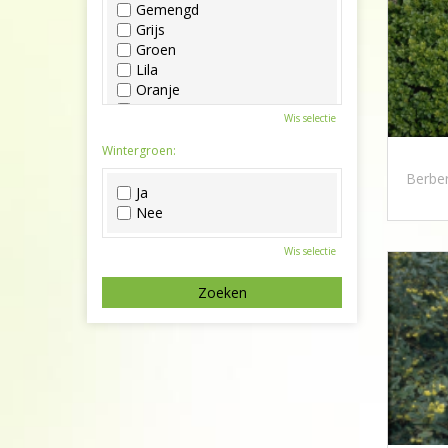
Gemengd
Grijs
Groen
Lila
Oranje
Paars
Wis selectie
Rood
Roze
Wintergroen:
Wit
Berber
Zwart
Ja
Nee
Wis selectie