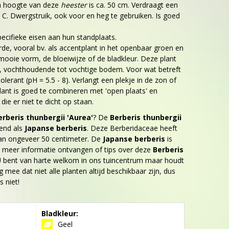
en hoogte van deze
heester
is ca. 50 cm. Verdraagt een
. C. Dwergstruik, ook voor en heg te gebruiken. Is goed
ecifieke eisen aan hun standplaats.
de, vooral bv. als accentplant in het openbaar groen en
mooie vorm, de bloeiwijze of de bladkleur. Deze plant
e, vochthoudende tot vochtige bodem. Voor wat betreft
tolerant (pH = 5.5 - 8). Verlangt een plekje in de zon of
lant is goed te combineren met 'open plaats' en
die er niet te dicht op staan.
erberis thunbergii 'Aurea'
? De
Berberis thunbergii
end als
Japanse berberis
. Deze Berberidaceae heeft
an ongeveer 50 centimeter. De
Japanse berberis
is
 u meer informatie ontvangen of tips over deze
Berberis
U bent van harte welkom in ons tuincentrum maar houdt
g mee dat niet alle planten altijd beschikbaar zijn, dus
 niet!
Bladkleur:
Geel