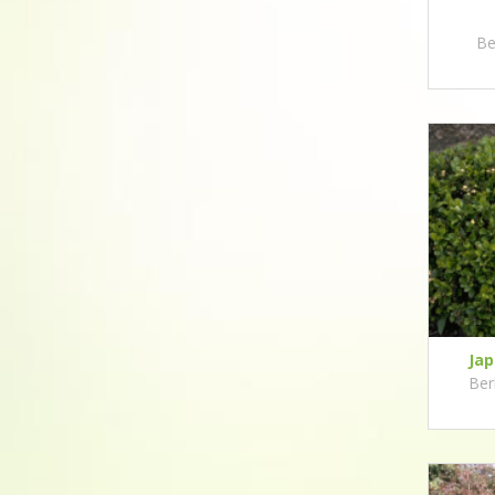
Be
Jap
Ber