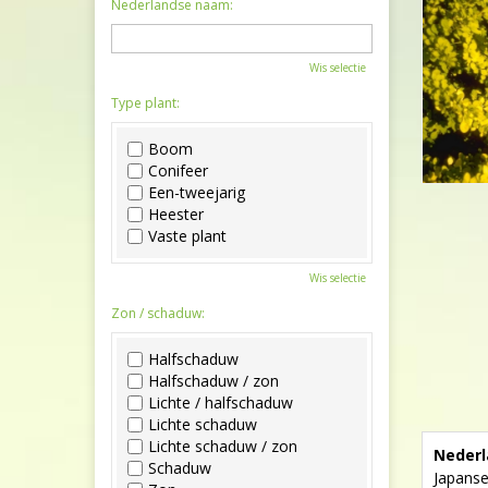
Nederlandse naam:
Wis selectie
Type plant:
Boom
Conifeer
Een-tweejarig
Heester
Vaste plant
Wis selectie
Zon / schaduw:
Halfschaduw
Halfschaduw / zon
Lichte / halfschaduw
Lichte schaduw
Lichte schaduw / zon
Nederl
Schaduw
Japanse