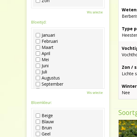
Zon
Wetens
Wis selectie
Berberi
Bloeitijd:
Type p
Januari
Heeste
Februari
Maart
Vochti
April
Vochth
Mei
Juni
Zon / 
Juli
Lichte 
Augustus
September
Winter
Oktober
Nee
Wis selectie
November
December
Bloemkleur:
Soortg
Beige
Blauw
Bruin
Geel