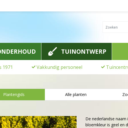
ONDERHOUD
TUINONTWERP
ds 1971
Vakkundig personeel
Tuincentr
Plantengids
Alle planten
Zo
De nederlandse naam 
bloemkleur is geel en d