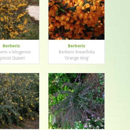
Berberis
Berberis
eris x lologensis
Berberis linearifolia
Apricot Queen'
'Orange King'