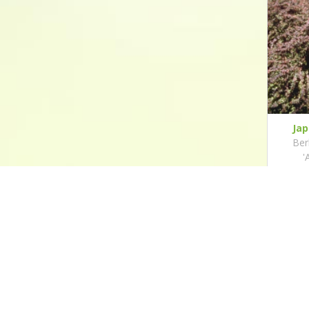
Jap
Ber
'
Contact
Hollander Hoveniers
Schorweg 99b
1764 MD Breezand
0622776741