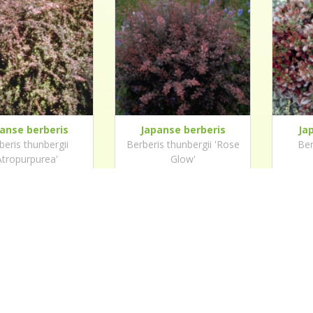
anse berberis
Japanse berberis
Ja
beris thunbergii
Berberis thunbergii 'Rose
Ber
Atropurpurea'
Glow'