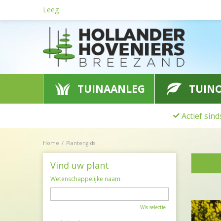
Ga
Leeg
naar
content
TUINAANLEG
TUIN
Actief sin
Home
Plantengids
Vind uw plant
Wetenschappelijke naam:
Wis selectie