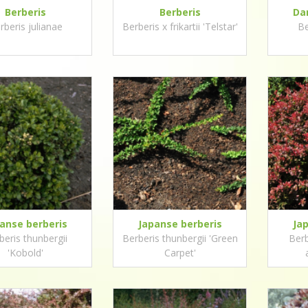
Berberis
Berberis
Da
rberis julianae
Berberis x frikartii 'Telstar'
Be
anse berberis
Japanse berberis
Ja
beris thunbergii
Berberis thunbergii 'Green
Berb
'Kobold'
Carpet'