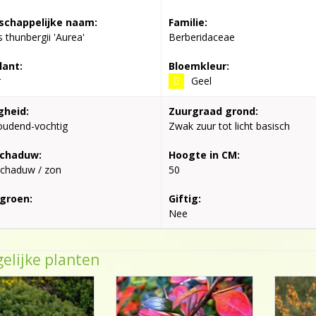
chappelijke naam:
Familie:
s thunbergii 'Aurea'
Berberidaceae
lant:
Bloemkleur:
r
Geel
gheid:
Zuurgraad grond:
oudend-vochtig
Zwak zuur tot licht basisch
schaduw:
Hoogte in CM:
schaduw / zon
50
groen:
Giftig:
Nee
elijke planten