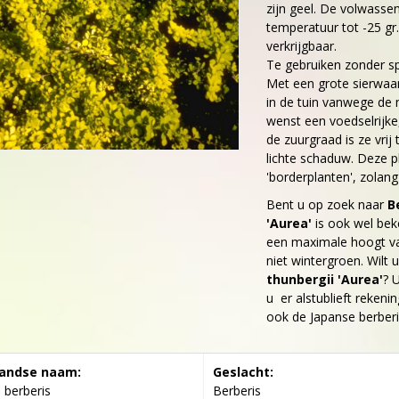
zijn geel. De volwass
temperatuur tot -25 gr
verkrijgbaar.
Te gebruiken zonder sp
Met een grote sierwaar
in de tuin vanwege de 
wenst een voedselrijk
de zuurgraad is ze vrij 
lichte schaduw. Deze p
'borderplanten', zolang 
Bent u op zoek naar
B
'Aurea'
is ook wel bek
een maximale hoogt v
niet wintergroen. Wilt
thunbergii 'Aurea'
? 
u er alstublieft rekenin
ook de Japanse berberis
andse naam:
Geslacht:
 berberis
Berberis