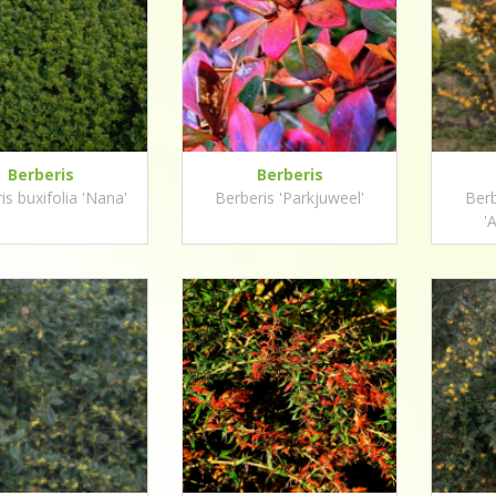
Berberis
Berberis
is buxifolia 'Nana'
Berberis 'Parkjuweel'
Berb
'