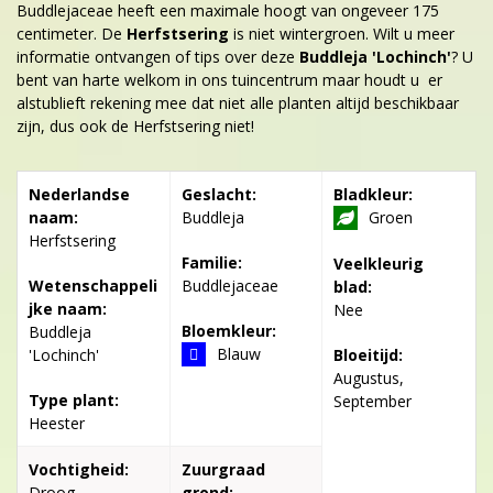
Buddlejaceae heeft een maximale hoogt van ongeveer 175
centimeter. De
Herfstsering
is niet wintergroen. Wilt u meer
informatie ontvangen of tips over deze
Buddleja 'Lochinch'
? U
bent van harte welkom in ons tuincentrum maar houdt u er
alstublieft rekening mee dat niet alle planten altijd beschikbaar
zijn, dus ook de Herfstsering niet!
Nederlandse
Geslacht:
Bladkleur:
naam:
Buddleja
Groen
Herfstsering
Familie:
Veelkleurig
Wetenschappeli
Buddlejaceae
blad:
jke naam:
Nee
Bloemkleur:
Buddleja
Blauw
'Lochinch'
Bloeitijd:
Augustus,
Type plant:
September
Heester
Vochtigheid:
Zuurgraad
Droog-
grond: