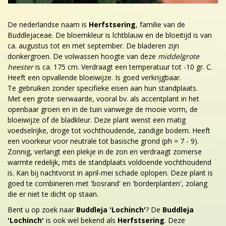
De nederlandse naam is
Herfstsering
, familie van de
Buddlejaceae. De bloemkleur is lchtblauw en de bloeitijd is van
ca. augustus tot en met september. De bladeren zijn
donkergroen. De volwassen hoogte van deze
middelgrote
heester
is ca. 175 cm. Verdraagt een temperatuur tot -10 gr. C.
Heeft een opvallende bloeiwijze. Is goed verkrijgbaar.
Te gebruiken zonder specifieke eisen aan hun standplaats.
Met een grote sierwaarde, vooral bv. als accentplant in het
openbaar groen en in de tuin vanwege de mooie vorm, de
bloeiwijze of de bladkleur. Deze plant wenst een matig
voedselrijke, droge tot vochthoudende, zandige bodem. Heeft
een voorkeur voor neutrale tot basische grond (ph = 7 - 9).
Zonnig, verlangt een plekje in de zon en verdraagt zomerse
warmte redelijk, mits de standplaats voldoende vochthoudend
is. Kan bij nachtvorst in april-mei schade oplopen. Deze plant is
goed te combineren met 'bosrand' en 'borderplanten', zolang
die er niet te dicht op staan.
Bent u op zoek naar
Buddleja 'Lochinch'
? De
Buddleja
'Lochinch'
is ook wel bekend als
Herfstsering
. Deze