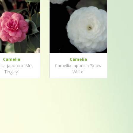
Camelia
Camelia
lia japonica 'Mrs.
Camellia japonica 'Snow
Tingley'
White'