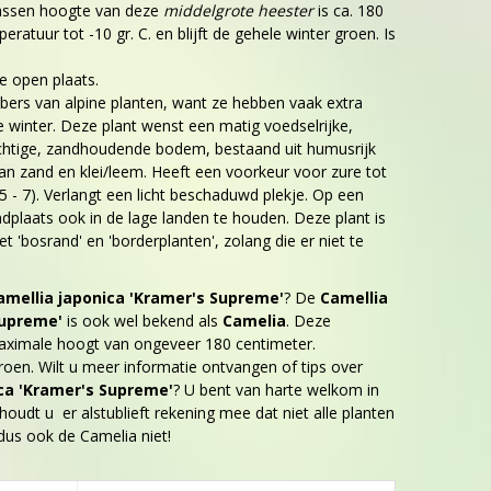
assen hoogte van deze
middelgrote heester
is ca. 180
ratuur tot -10 gr. C. en blijft de gehele winter groen. Is
e open plaats.
ebbers van alpine planten, want ze hebben vaak extra
e winter. Deze plant wenst een matig voedselrijke,
htige, zandhoudende bodem, bestaand uit humusrijk
n zand en klei/leem. Heeft een voorkeur voor zure tot
5 - 7). Verlangt een licht beschaduwd plekje. Op een
dplaats ook in de lage landen te houden. Deze plant is
 'bosrand' en 'borderplanten', zolang die er niet te
amellia japonica 'Kramer's Supreme'
? De
Camellia
Supreme'
is ook wel bekend als
Camelia
. Deze
ximale hoogt van ongeveer 180 centimeter.
groen. Wilt u meer informatie ontvangen of tips over
ca 'Kramer's Supreme'
? U bent van harte welkom in
oudt u er alstublieft rekening mee dat niet alle planten
, dus ook de Camelia niet!