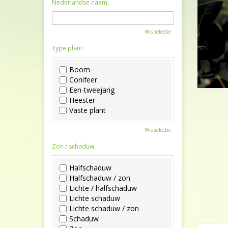
Nederlandse naam:
Wis selectie
Type plant:
Boom
Conifeer
Een-tweejarig
Heester
Vaste plant
Wis selectie
Zon / schaduw:
Halfschaduw
Halfschaduw / zon
Lichte / halfschaduw
Lichte schaduw
Lichte schaduw / zon
Schaduw