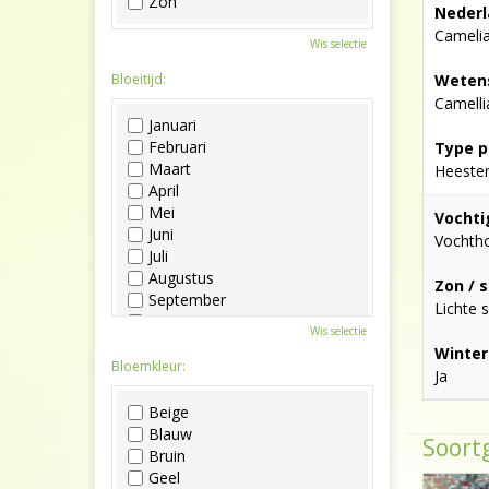
Zon
Nederl
Cameli
Wis selectie
Bloeitijd:
Wetens
Camelli
Januari
Februari
Type p
Maart
Heeste
April
Mei
Vochti
Juni
Vochth
Juli
Augustus
Zon / 
September
Lichte 
Oktober
Wis selectie
November
Winter
December
Bloemkleur:
Ja
Beige
Blauw
Soortg
Bruin
Geel