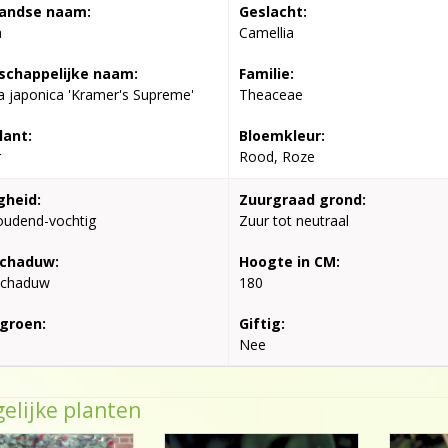
andse naam:
Geslacht:
a
Camellia
chappelijke naam:
Familie:
a japonica 'Kramer's Supreme'
Theaceae
lant:
Bloemkleur:
r
Rood, Roze
gheid:
Zuurgraad grond:
oudend-vochtig
Zuur tot neutraal
schaduw:
Hoogte in CM:
schaduw
180
groen:
Giftig:
Nee
elijke planten