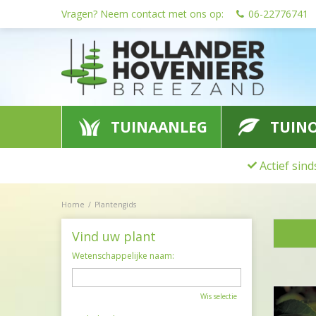
Ga
Vragen? Neem contact met ons op:
06-22776741
naar
content
TUINAANLEG
TUIN
Actief sin
Home
Plantengids
Vind uw plant
Wetenschappelijke naam:
Wis selectie