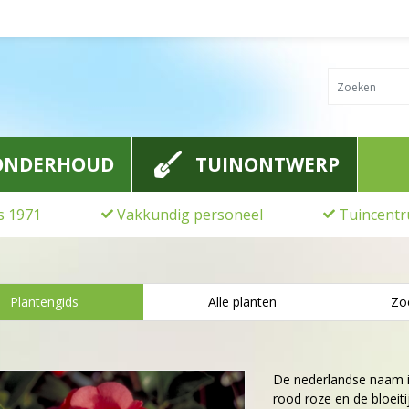
ONDERHOUD
TUINONTWERP
ds 1971
Vakkundig personeel
Tuincentr
Plantengids
Alle planten
Zo
De nederlandse naam 
rood roze en de bloeitij