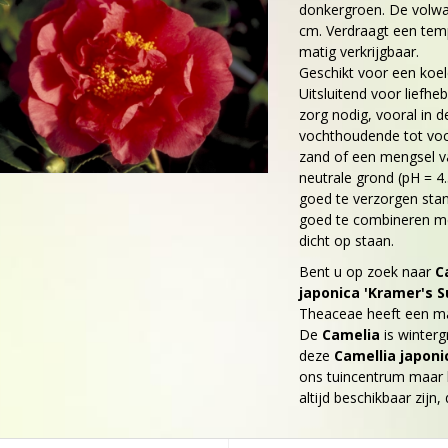
donkergroen. De volw
cm. Verdraagt een tempe
matig verkrijgbaar.
Geschikt voor een koel
Uitsluitend voor liefh
zorg nodig, vooral in d
vochthoudende tot voc
zand of een mengsel va
neutrale grond (pH = 4.
goed te verzorgen stan
goed te combineren met
dicht op staan.
Bent u op zoek naar
C
japonica 'Kramer's 
Theaceae heeft een ma
De
Camelia
is winter
deze
Camellia japoni
ons tuincentrum maar h
altijd beschikbaar zijn