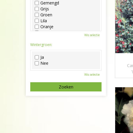
Gemengd
Grijs
Groen
Lila
Oranje
Paars
Wis selectie
Rood
Roze
Wintergroen:
Wit
Zwart
Ja
Nee
Cam
Wis selectie