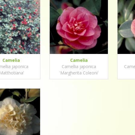
Camelia
Camelia
ellia japonica
Camellia japonica
Camel
'Matthotiana'
'Margherita Coleoni'