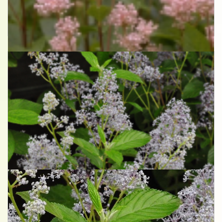
Herfstsering
Ceanothus x pallidus 'Marie Simon'