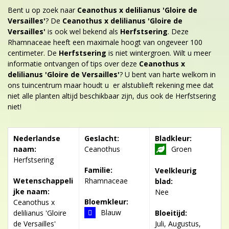
Bent u op zoek naar
Ceanothus x delilianus 'Gloire de
Versailles'
? De
Ceanothus x delilianus 'Gloire de
Versailles'
is ook wel bekend als
Herfstsering
. Deze
Rhamnaceae heeft een maximale hoogt van ongeveer 100
centimeter. De
Herfstsering
is niet wintergroen. Wilt u meer
informatie ontvangen of tips over deze
Ceanothus x
delilianus 'Gloire de Versailles'
? U bent van harte welkom in
ons tuincentrum maar houdt u er alstublieft rekening mee dat
niet alle planten altijd beschikbaar zijn, dus ook de Herfstsering
niet!
Nederlandse
Geslacht:
Bladkleur:
naam:
Ceanothus
Groen
Herfstsering
Familie:
Veelkleurig
Wetenschappeli
Rhamnaceae
blad:
jke naam:
Nee
Bloemkleur:
Ceanothus x
Blauw
delilianus 'Gloire
Bloeitijd:
de Versailles'
Juli, Augustus,