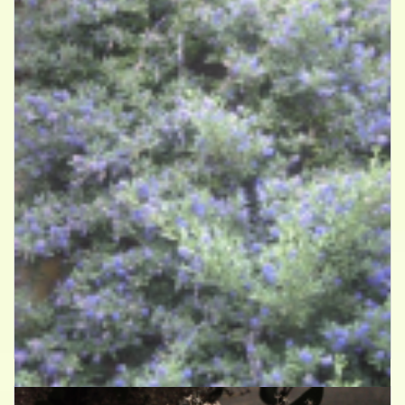
Amerikaanse sering
Ceanothus arboreus 'Trewithen Blue'