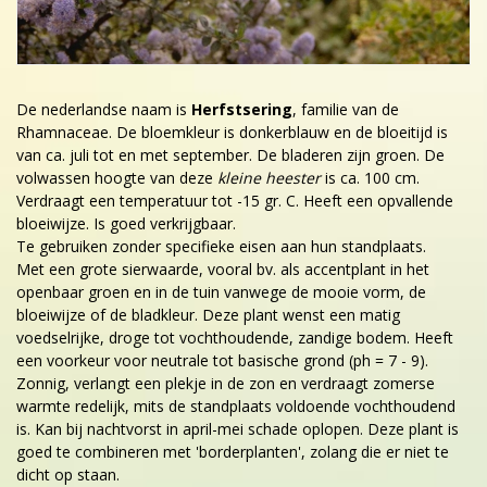
De nederlandse naam is
Herfstsering
, familie van de
Rhamnaceae. De bloemkleur is donkerblauw en de bloeitijd is
van ca. juli tot en met september. De bladeren zijn groen. De
volwassen hoogte van deze
kleine heester
is ca. 100 cm.
Verdraagt een temperatuur tot -15 gr. C. Heeft een opvallende
bloeiwijze. Is goed verkrijgbaar.
Te gebruiken zonder specifieke eisen aan hun standplaats.
Met een grote sierwaarde, vooral bv. als accentplant in het
openbaar groen en in de tuin vanwege de mooie vorm, de
bloeiwijze of de bladkleur. Deze plant wenst een matig
voedselrijke, droge tot vochthoudende, zandige bodem. Heeft
een voorkeur voor neutrale tot basische grond (ph = 7 - 9).
Zonnig, verlangt een plekje in de zon en verdraagt zomerse
warmte redelijk, mits de standplaats voldoende vochthoudend
is. Kan bij nachtvorst in april-mei schade oplopen. Deze plant is
goed te combineren met 'borderplanten', zolang die er niet te
dicht op staan.