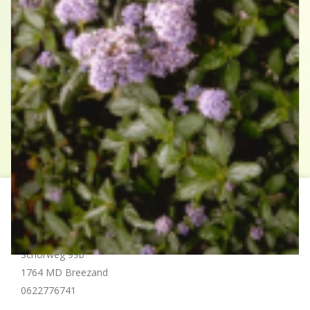
Kruipende herfstsering
Ceanothus thyrsiflorus var. repens
Contact
Hollander Hoveniers
Schorweg 99b
1764 MD Breezand
0622776741