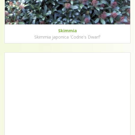
Skimmia
Skimmia japonica 'Codrie's Dwarf'