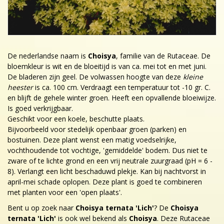
De nederlandse naam is
Choisya
, familie van de Rutaceae. De
bloemkleur is wit en de bloeitijd is van ca. mei tot en met juni.
De bladeren zijn geel. De volwassen hoogte van deze
kleine
heester
is ca. 100 cm. Verdraagt een temperatuur tot -10 gr. C.
en blijft de gehele winter groen. Heeft een opvallende bloeiwijze.
Is goed verkrijgbaar.
Geschikt voor een koele, beschutte plaats.
Bijvoorbeeld voor stedelijk openbaar groen (parken) en
bostuinen. Deze plant wenst een matig voedselrijke,
vochthoudende tot vochtige, 'gemiddelde' bodem. Dus niet te
zware of te lichte grond en een vrij neutrale zuurgraad (pH = 6 -
8). Verlangt een licht beschaduwd plekje. Kan bij nachtvorst in
april-mei schade oplopen. Deze plant is goed te combineren
met planten voor een 'open plaats'.
Bent u op zoek naar
Choisya ternata 'Lich'
? De
Choisya
ternata 'Lich'
is ook wel bekend als
Choisya
. Deze Rutaceae