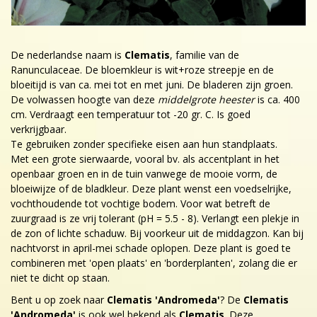
De nederlandse naam is
Clematis
, familie van de
Ranunculaceae. De bloemkleur is wit+roze streepje en de
bloeitijd is van ca. mei tot en met juni. De bladeren zijn groen.
De volwassen hoogte van deze
middelgrote heester
is ca. 400
cm. Verdraagt een temperatuur tot -20 gr. C. Is goed
verkrijgbaar.
Te gebruiken zonder specifieke eisen aan hun standplaats.
Met een grote sierwaarde, vooral bv. als accentplant in het
openbaar groen en in de tuin vanwege de mooie vorm, de
bloeiwijze of de bladkleur. Deze plant wenst een voedselrijke,
vochthoudende tot vochtige bodem. Voor wat betreft de
zuurgraad is ze vrij tolerant (pH = 5.5 - 8). Verlangt een plekje in
de zon of lichte schaduw. Bij voorkeur uit de middagzon. Kan bij
nachtvorst in april-mei schade oplopen. Deze plant is goed te
combineren met 'open plaats' en 'borderplanten', zolang die er
niet te dicht op staan.
Bent u op zoek naar
Clematis 'Andromeda'
? De
Clematis
'Andromeda'
is ook wel bekend als
Clematis
. Deze