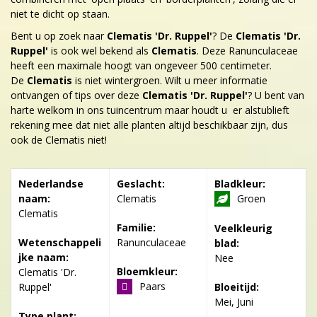
niet te dicht op staan.
Bent u op zoek naar
Clematis 'Dr. Ruppel'
? De
Clematis 'Dr.
Ruppel'
is ook wel bekend als
Clematis
. Deze Ranunculaceae
heeft een maximale hoogt van ongeveer 500 centimeter.
De
Clematis
is niet wintergroen. Wilt u meer informatie
ontvangen of tips over deze
Clematis 'Dr. Ruppel'
? U bent van
harte welkom in ons tuincentrum maar houdt u er alstublieft
rekening mee dat niet alle planten altijd beschikbaar zijn, dus
ook de Clematis niet!
Nederlandse
Geslacht:
Bladkleur:
naam:
Clematis
Groen
Clematis
Familie:
Veelkleurig
Wetenschappeli
Ranunculaceae
blad:
jke naam:
Nee
Bloemkleur:
Clematis 'Dr.
Paars
Ruppel'
Bloeitijd:
Mei, Juni
Type plant: