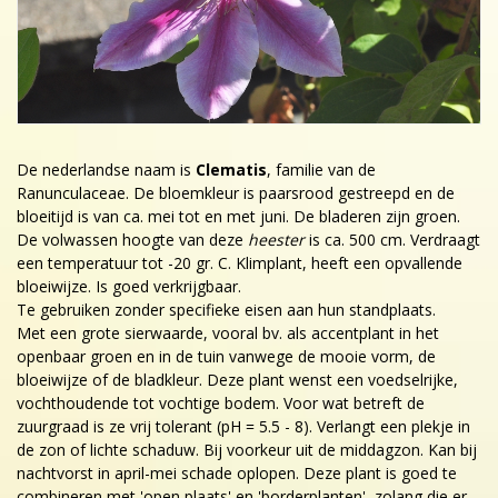
De nederlandse naam is
Clematis
, familie van de
Ranunculaceae. De bloemkleur is paarsrood gestreepd en de
bloeitijd is van ca. mei tot en met juni. De bladeren zijn groen.
De volwassen hoogte van deze
heester
is ca. 500 cm. Verdraagt
een temperatuur tot -20 gr. C. Klimplant, heeft een opvallende
bloeiwijze. Is goed verkrijgbaar.
Te gebruiken zonder specifieke eisen aan hun standplaats.
Met een grote sierwaarde, vooral bv. als accentplant in het
openbaar groen en in de tuin vanwege de mooie vorm, de
bloeiwijze of de bladkleur. Deze plant wenst een voedselrijke,
vochthoudende tot vochtige bodem. Voor wat betreft de
zuurgraad is ze vrij tolerant (pH = 5.5 - 8). Verlangt een plekje in
de zon of lichte schaduw. Bij voorkeur uit de middagzon. Kan bij
nachtvorst in april-mei schade oplopen. Deze plant is goed te
combineren met 'open plaats' en 'borderplanten', zolang die er