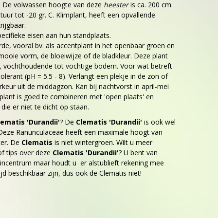
n. De volwassen hoogte van deze
heester
is ca. 200 cm.
uur tot -20 gr. C. Klimplant, heeft een opvallende
rijgbaar.
ecifieke eisen aan hun standplaats.
de, vooral bv. als accentplant in het openbaar groen en
mooie vorm, de bloeiwijze of de bladkleur. Deze plant
e, vochthoudende tot vochtige bodem. Voor wat betreft
tolerant (pH = 5.5 - 8). Verlangt een plekje in de zon of
rkeur uit de middagzon. Kan bij nachtvorst in april-mei
lant is goed te combineren met 'open plaats' en
die er niet te dicht op staan.
lematis 'Durandii'
? De
Clematis 'Durandii'
is ook wel
 Deze Ranunculaceae heeft een maximale hoogt van
ter. De
Clematis
is niet wintergroen. Wilt u meer
f tips over deze
Clematis 'Durandii'
? U bent van
incentrum maar houdt u er alstublieft rekening mee
tijd beschikbaar zijn, dus ook de Clematis niet!