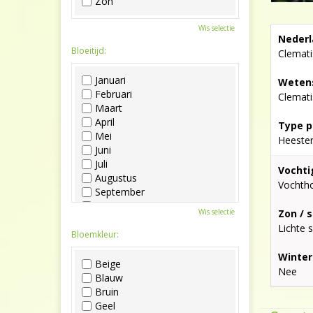
Zon
Wis selectie
Nederl
Bloeitijd:
Clemati
Januari
Wetens
Februari
Clemati
Maart
April
Type p
Mei
Heeste
Juni
Juli
Vochti
Augustus
Vochth
September
Oktober
Wis selectie
Zon / 
November
Lichte 
December
Bloemkleur:
Winter
Beige
Nee
Blauw
Bruin
Geel