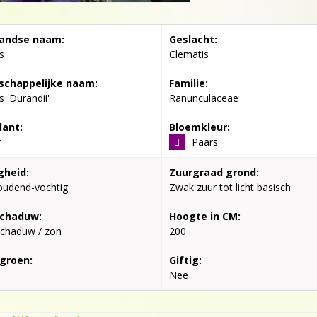
andse naam:
Geslacht:
s
Clematis
chappelijke naam:
Familie:
s 'Durandii'
Ranunculaceae
lant:
Bloemkleur:
r
Paars
gheid:
Zuurgraad grond:
oudend-vochtig
Zwak zuur tot licht basisch
schaduw:
Hoogte in CM:
schaduw / zon
200
groen:
Giftig:
Nee