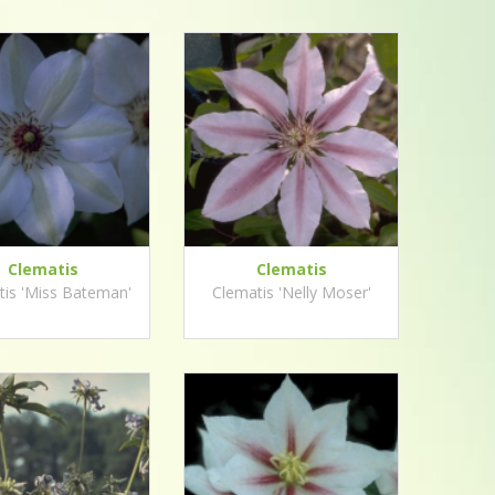
Clematis
Clematis
tis 'Miss Bateman'
Clematis 'Nelly Moser'