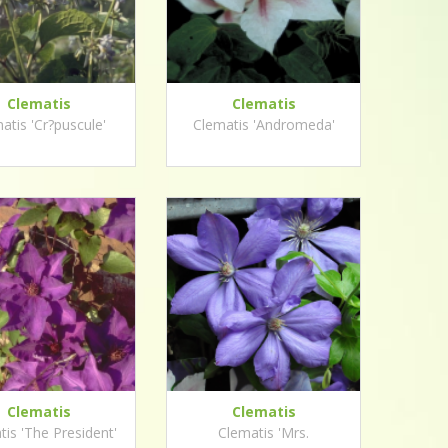
Clematis
Clematis
atis 'Cr?puscule'
Clematis 'Andromeda'
Clematis
Clematis
is 'The President'
Clematis 'Mrs.