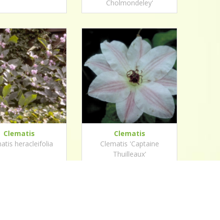
Cholmondeley'
Clematis
Clematis
atis heracleifolia
Clematis 'Captaine
Thuilleaux'