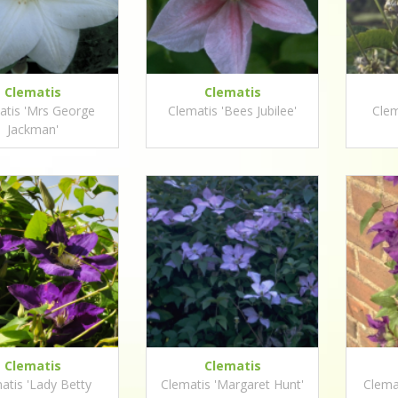
Clematis
Clematis
atis 'Mrs George
Clematis 'Bees Jubilee'
Clem
Jackman'
Clematis
Clematis
atis 'Lady Betty
Clematis 'Margaret Hunt'
Clemat