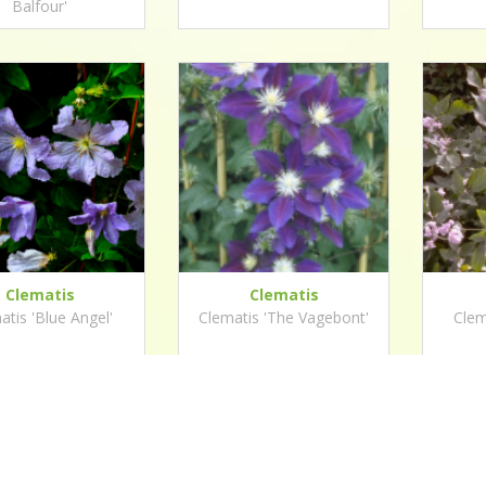
Balfour'
Clematis
Clematis
atis 'Blue Angel'
Clematis 'The Vagebont'
Clem