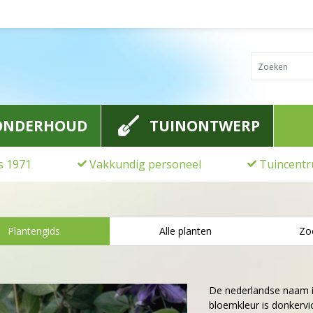
ONDERHOUD
TUINONTWERP
ds 1971
Vakkundig personeel
Tuincentr
Plantengids
Alle planten
Zo
De nederlandse naam 
bloemkleur is donkervio