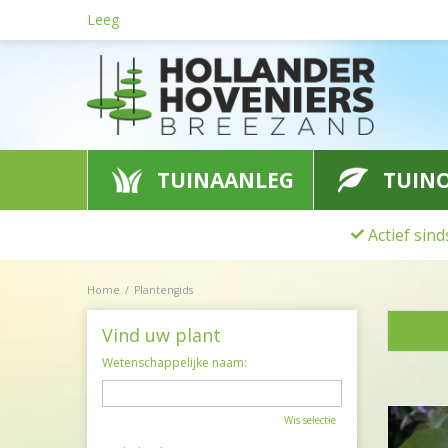
Ga
Leeg
naar
content
TUINAANLEG
TUIN
Actief sin
Home
Plantengids
Vind uw plant
Wetenschappelijke naam:
Wis selectie