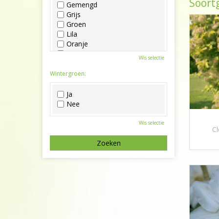
Soortg
Gemengd
Grijs
Groen
Lila
Oranje
Paars
Wis selectie
Rood
Roze
Wintergroen:
Wit
Zwart
Ja
Nee
Wis selectie
Cl