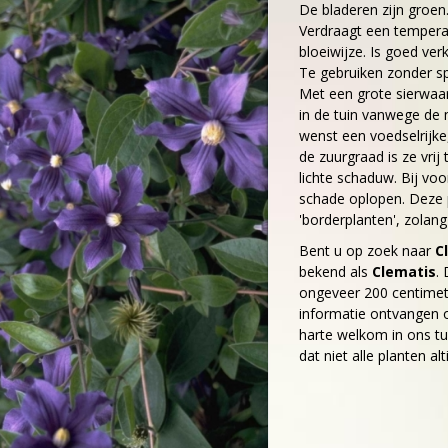
De bladeren zijn groe
Verdraagt een temperat
bloeiwijze. Is goed verk
Te gebruiken zonder sp
Met een grote sierwaar
in de tuin vanwege de 
wenst een voedselrijk
de zuurgraad is ze vrij 
lichte schaduw. Bij voo
schade oplopen. Deze p
'borderplanten', zolang 
Bent u op zoek naar
C
bekend als
Clematis
.
ongeveer 200 centime
informatie ontvangen o
harte welkom in ons tu
dat niet alle planten al