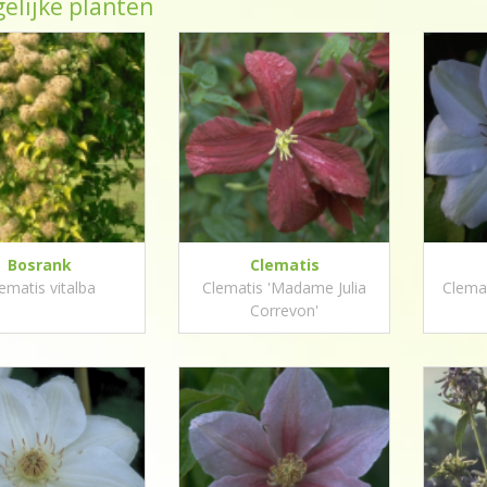
elijke planten
Bosrank
Clematis
ematis vitalba
Clematis 'Madame Julia
Clema
Correvon'