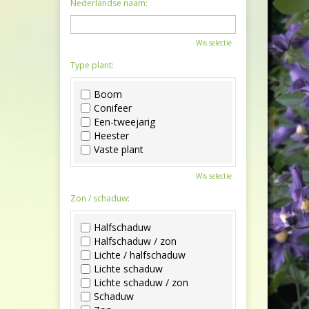
Nederlandse naam:
Wis selectie
Type plant:
Boom
Conifeer
Een-tweejarig
Heester
Vaste plant
Wis selectie
Zon / schaduw:
Halfschaduw
Halfschaduw / zon
Lichte / halfschaduw
Lichte schaduw
Lichte schaduw / zon
Schaduw