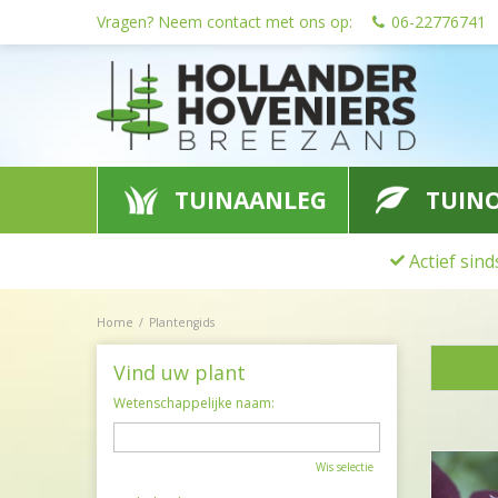
Ga
Vragen? Neem contact met ons op:
06-22776741
naar
content
TUINAANLEG
TUIN
Actief sin
Home
Plantengids
Vind uw plant
Wetenschappelijke naam:
Wis selectie