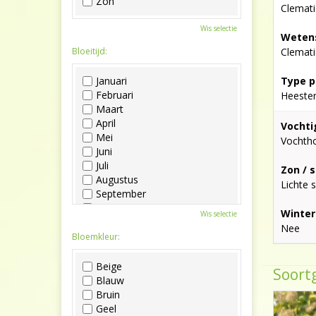
Zon
Clemati
Wis selectie
Wetens
Bloeitijd:
Clemati
Januari
Type p
Februari
Heeste
Maart
April
Vochti
Mei
Vochth
Juni
Juli
Zon / 
Augustus
Lichte 
September
Oktober
Winter
Wis selectie
November
Nee
December
Bloemkleur:
Beige
Soortg
Blauw
Bruin
Geel