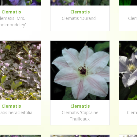
Clematis
Clematis
lematis 'Mrs.
Clematis 'Durandii'
Clem
holmondeley'
Clematis
Clematis
tis heracleifolia
Clematis 'Captaine
Clema
Thuilleaux'