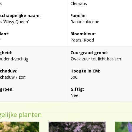
s
Clematis
chappelijke naam:
Familie:
s 'Gipsy Queen'
Ranunculaceae
lant:
Bloemkleur:
r
Paars, Rood
gheid:
Zuurgraad grond:
oudend-vochtig
Zwak zuur tot licht basisch
schaduw:
Hoogte in CM:
schaduw / zon
500
groen:
Giftig:
Nee
elijke planten