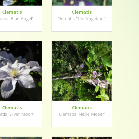
Clematis
Clematis
atis 'Blue Angel'
Clematis 'The Vagebont'
Clematis
Clematis
tis 'Silver Moon'
Clematis 'Nellie Moser'