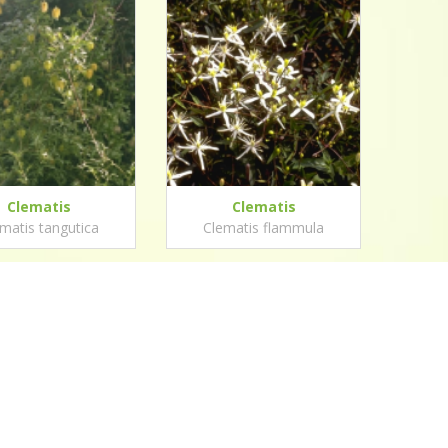
Clematis
Clematis
matis tangutica
Clematis flammula