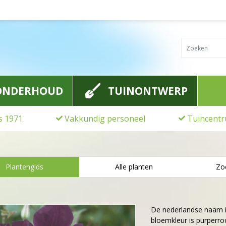
ONDERHOUD
TUINONTWERP
ds 1971
Vakkundig personeel
Tuincentr
Plantengids
Alle planten
Zo
De nederlandse naam 
bloemkleur is purperroo