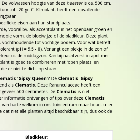
n. De volwassen hoogte van deze
heester
is ca. 500 cm.
uur tot -20 gr. C. Klimplant, heeft een opvallende
rijgbaar.
ecifieke eisen aan hun standplaats.
de, vooral bv. als accentplant in het openbaar groen en
mooie vorm, de bloeiwijze of de bladkleur. Deze plant
e, vochthoudende tot vochtige bodem. Voor wat betreft
tolerant (pH = 5.5 - 8). Verlangt een plekje in de zon of
rkeur uit de middagzon. Kan bij nachtvorst in april-mei
lant is goed te combineren met 'open plaats' en
die er niet te dicht op staan.
lematis 'Gipsy Queen'
? De
Clematis 'Gipsy
end als
Clematis
. Deze Ranunculaceae heeft een
ngeveer 500 centimeter. De
Clematis
is niet
er informatie ontvangen of tips over deze
Clematis
t van harte welkom in ons tuincentrum maar houdt u er
 dat niet alle planten altijd beschikbaar zijn, dus ook de
Bladkleur: