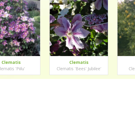
Clematis
Clematis
lematis 'Piilu'
Clematis 'Bees' Jubilee'
Cle