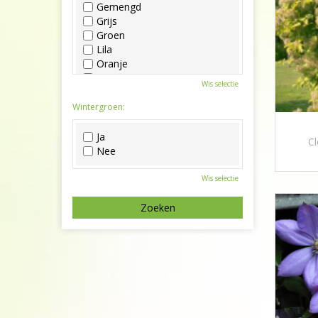
Gemengd
Grijs
Groen
Lila
Oranje
Paars
Wis selectie
Rood
Roze
Wintergroen:
Wit
Zwart
Ja
Cl
Nee
Wis selectie