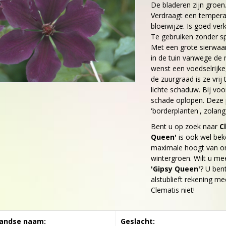
De bladeren zijn groe
Verdraagt een temperat
bloeiwijze. Is goed verk
Te gebruiken zonder sp
Met een grote sierwaar
in de tuin vanwege de 
wenst een voedselrijk
de zuurgraad is ze vrij 
lichte schaduw. Bij voo
schade oplopen. Deze p
'borderplanten', zolang 
Bent u op zoek naar
C
Queen'
is ook wel bek
maximale hoogt van o
wintergroen. Wilt u me
'Gipsy Queen'
? U ben
alstublieft rekening mee
Clematis niet!
andse naam:
Geslacht: