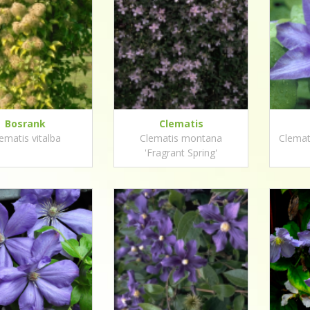
Bosrank
Clematis
ematis vitalba
Clematis montana
Clemat
'Fragrant Spring'