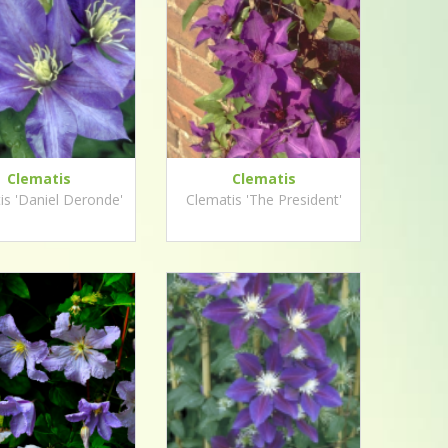
Clematis
Clematis
is 'Daniel Deronde'
Clematis 'The President'