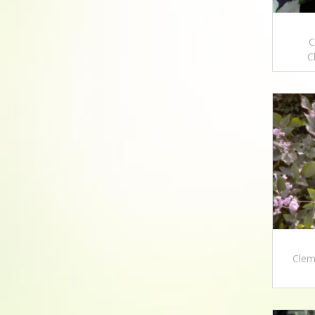
C
C
Clema