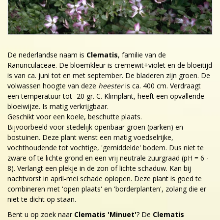
De nederlandse naam is
Clematis
, familie van de
Ranunculaceae. De bloemkleur is cremewit+violet en de bloeitijd
is van ca. juni tot en met september. De bladeren zijn groen. De
volwassen hoogte van deze
heester
is ca. 400 cm. Verdraagt
een temperatuur tot -20 gr. C. Klimplant, heeft een opvallende
bloeiwijze. Is matig verkrijgbaar.
Geschikt voor een koele, beschutte plaats.
Bijvoorbeeld voor stedelijk openbaar groen (parken) en
bostuinen. Deze plant wenst een matig voedselrijke,
vochthoudende tot vochtige, 'gemiddelde' bodem. Dus niet te
zware of te lichte grond en een vrij neutrale zuurgraad (pH = 6 -
8). Verlangt een plekje in de zon of lichte schaduw. Kan bij
nachtvorst in april-mei schade oplopen. Deze plant is goed te
combineren met 'open plaats' en 'borderplanten', zolang die er
niet te dicht op staan.
Bent u op zoek naar
Clematis 'Minuet'
? De
Clematis