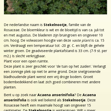
De nederlandse naam is
Stekelnootje
, familie van de
Rosaceae. De bloemkleur is wit en de bloeitijd is van ca. juli tot
en met augustus. De bladeren zijn bruingroen en ongeveer 10
cm. hoog. De volwassen hoogte van deze
vaste plant
is ca. 15
cm. Verdraagt een temperatuur tot -20 gr. C. en blijft de gehele
winter groen. De geadviseerde plantafstand is 33 cm. (7-9 st. per
m2.) Is slecht verkrijgbaar.
Plant voor een open ruimte.
Deze plant is zeer geschikt voor 'de tuin op het zuiden'. Verlangt
een zonnige plek op niet te arme grond. Deze snelgroeiende
bladhoudende plant wenst een vrij droge bodem. Groeit
bodembedekkend en laat zich goed combineren met andere
planten.
Bent u op zoek naar
Acaena anserinifolia
? De
Acaena
anserinifolia
is ook wel bekend als
Stekelnootje
. Deze
Rosaceae heeft een maximale hoogt van ongeveer 15
centimeter. De
Stekelnootje
is wintergroen. Wilt u meer