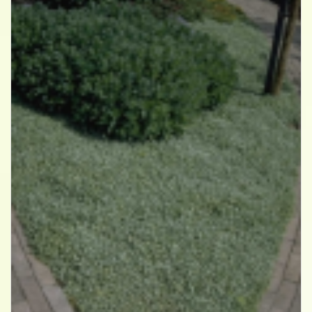
Stekelnootje
Acaena buchananii