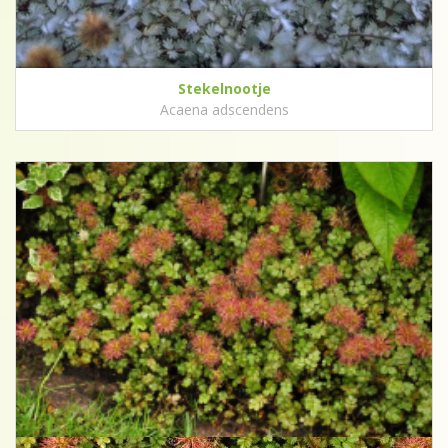
Stekelnootje
Acaena adscendens