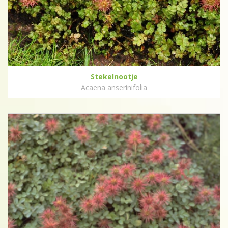
Stekelnootje
Acaena anserinifolia