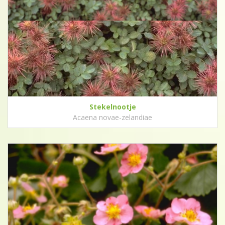
Stekelnootje
Acaena novae-zelandiae