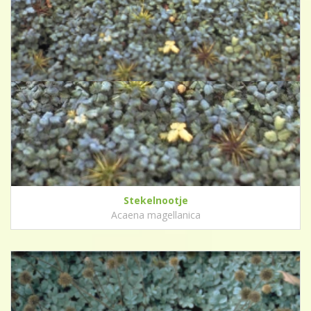
Stekelnootje
Acaena magellanica