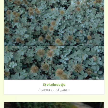
Stekelnootje
Acaena caesiiglauca