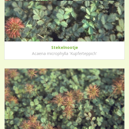
Stekelnootje
Acaena microphylla 'Kupferteppich'