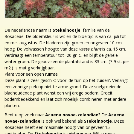
De nederlandse naam is
Stekelnootje
, familie van de
Rosaceae. De bloemkleur is wit en de bloeitijd is van ca. juli tot
en met augustus. De bladeren zijn groen en ongeveer 10 cm.
hoog. De volwassen hoogte van deze
vaste plant
is ca. 15 cm.
Verdraagt een temperatuur tot -20 gr. C. en blijft de gehele
winter groen. De geadviseerde plantafstand is 33 cm. (7-9 st. per
m2.) Is matig verkrijgbaar.
Plant voor een open ruimte.
Deze plant is zeer geschikt voor 'de tuin op het zuiden'. Verlangt
een zonnige plek op niet te arme grond. Deze snelgroeiende
bladhoudende plant wenst een vrij droge bodem. Groeit
bodembedekkend en laat zich moeilijk combineren met andere
planten.
Bent u op zoek naar
Acaena novae-zelandiae
? De
Acaena
novae-zelandiae
is ook wel bekend als
Stekelnootje
. Deze
Rosaceae heeft een maximale hoogt van ongeveer 15
centimeter. De
Stekelnootje
is wintergroen. Wilt u meer