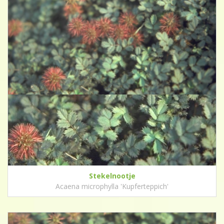
Stekelnootje
Acaena microphylla 'Kupferteppich'