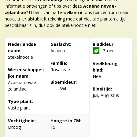
informatie ontvangen of tips over deze
Acaena novae-
zelandiae
? U bent van harte welkom in ons tuincentrum maar
houdt u er alstublieft rekening mee dat niet alle planten altijd
beschikbaar zijn, dus ook de Stekelnootje niet!
Nederlandse
Geslacht:
Bladkleur:
naam:
Acaena
Groen
Stekelnootje
Familie:
Veelkleurig
Wetenschappeli
Rosaceae
blad:
jke naam:
Nee
Bloemkleur:
Acaena novae-
Wit
zelandiae
Bloeitijd:
Juli, Augustus
Type plant:
Vaste plant
Vochtigheid:
Hoogte in CM:
Droog
15