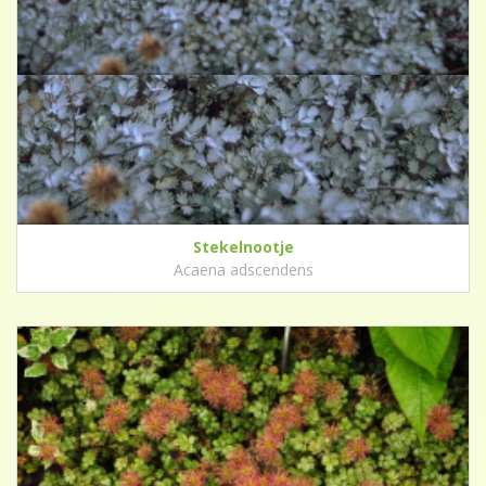
Stekelnootje
Acaena adscendens