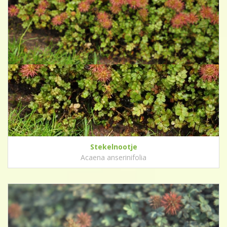
Stekelnootje
Acaena anserinifolia