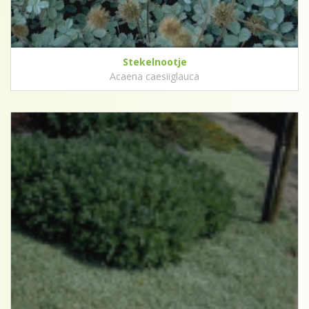
Stekelnootje
Acaena caesiiglauca