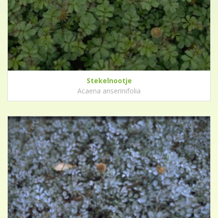
Stekelnootje
Acaena anserinifolia