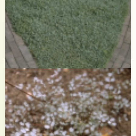
Stekelnootje
Acaena buchananii