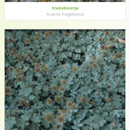
Stekelnootje
Acaena magellanica