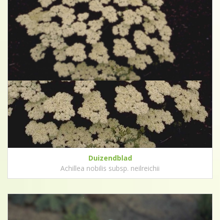
Duizendblad
Achillea nobilis subsp. neilreichii