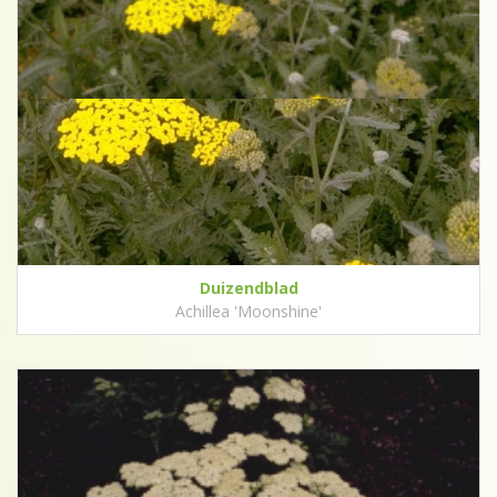
Duizendblad
Achillea 'Moonshine'