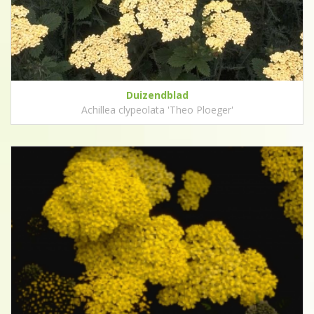
Duizendblad
Achillea clypeolata 'Theo Ploeger'