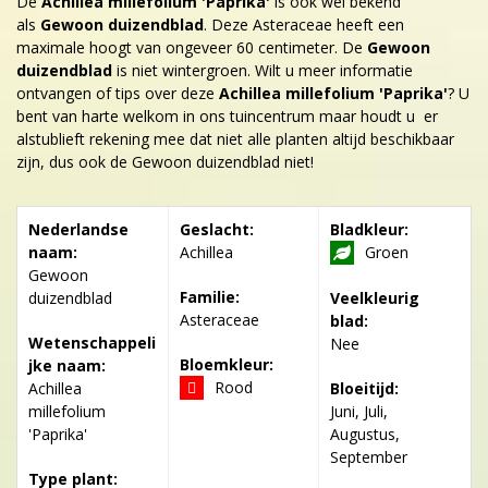
De
Achillea millefolium 'Paprika'
is ook wel bekend
als
Gewoon duizendblad
. Deze Asteraceae heeft een
maximale hoogt van ongeveer 60 centimeter. De
Gewoon
duizendblad
is niet wintergroen. Wilt u meer informatie
ontvangen of tips over deze
Achillea millefolium 'Paprika'
? U
bent van harte welkom in ons tuincentrum maar houdt u er
alstublieft rekening mee dat niet alle planten altijd beschikbaar
zijn, dus ook de Gewoon duizendblad niet!
Nederlandse
Geslacht:
Bladkleur:
naam:
Achillea
Groen
Gewoon
Familie:
duizendblad
Veelkleurig
Asteraceae
blad:
Wetenschappeli
Nee
Bloemkleur:
jke naam:
Rood
Achillea
Bloeitijd:
millefolium
Juni, Juli,
'Paprika'
Augustus,
September
Type plant: