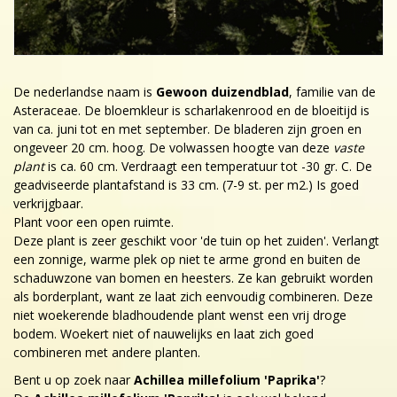
De nederlandse naam is
Gewoon duizendblad
, familie van de
Asteraceae. De bloemkleur is scharlakenrood en de bloeitijd is
van ca. juni tot en met september. De bladeren zijn groen en
ongeveer 20 cm. hoog. De volwassen hoogte van deze
vaste
plant
is ca. 60 cm. Verdraagt een temperatuur tot -30 gr. C. De
geadviseerde plantafstand is 33 cm. (7-9 st. per m2.) Is goed
verkrijgbaar.
Plant voor een open ruimte.
Deze plant is zeer geschikt voor 'de tuin op het zuiden'. Verlangt
een zonnige, warme plek op niet te arme grond en buiten de
schaduwzone van bomen en heesters. Ze kan gebruikt worden
als borderplant, want ze laat zich eenvoudig combineren. Deze
niet woekerende bladhoudende plant wenst een vrij droge
bodem. Woekert niet of nauwelijks en laat zich goed
combineren met andere planten.
Bent u op zoek naar
Achillea millefolium 'Paprika'
?