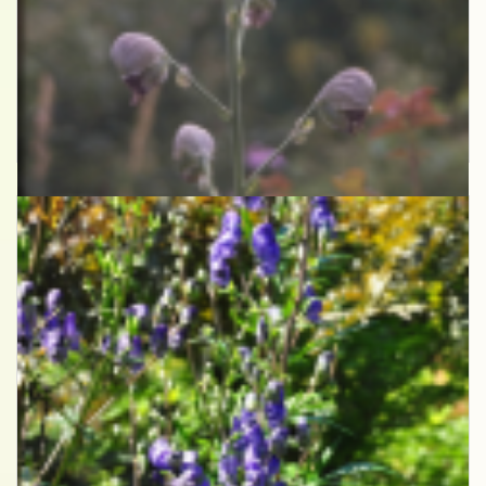
Monnikskap
Aconitum heterophyllum