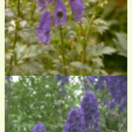
Azuren monnikskap
Aconitum carmichaelii