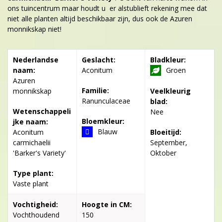
ons tuincentrum maar houdt u er alstublieft rekening mee dat
niet alle planten altijd beschikbaar zijn, dus ook de Azuren
monnikskap niet!
Nederlandse
Geslacht:
Bladkleur:
naam:
Aconitum
Groen
Azuren
Familie:
monnikskap
Veelkleurig
Ranunculaceae
blad:
Wetenschappeli
Nee
Bloemkleur:
jke naam:
Blauw
Aconitum
Bloeitijd:
carmichaelii
September,
'Barker's Variety'
Oktober
Type plant:
Vaste plant
Vochtigheid:
Hoogte in CM:
Vochthoudend
150