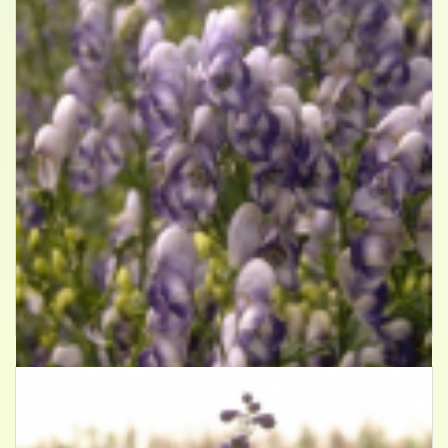
Monnikskap
Aconitum x cammarum 'Bicolor'