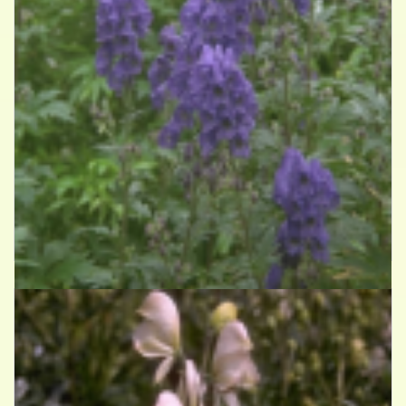
Azuren monnikskap
Aconitum carmichaelii 'Arendsii'