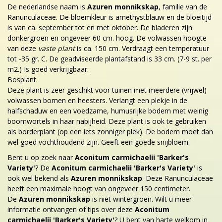
De nederlandse naam is
Azuren monnikskap
, familie van de
Ranunculaceae. De bloemkleur is amethystblauw en de bloeitijd
is van ca. september tot en met oktober. De bladeren zijn
donkergroen en ongeveer 60 cm. hoog. De volwassen hoogte
van deze
vaste plant
is ca. 150 cm. Verdraagt een temperatuur
tot -35 gr. C. De geadviseerde plantafstand is 33 cm. (7-9 st. per
m2.) Is goed verkrijgbaar.
Bosplant.
Deze plant is zeer geschikt voor tuinen met meerdere (vrijwel)
volwassen bomen en heesters. Verlangt een plekje in de
halfschaduw en een voedzame, humusrijke bodem met weinig
boomwortels in haar nabijheid. Deze plant is ook te gebruiken
als borderplant (op een iets zonniger plek). De bodem moet dan
wel goed vochthoudend zijn. Geeft een goede snijbloem.
Bent u op zoek naar
Aconitum carmichaelii 'Barker's
Variety'
? De
Aconitum carmichaelii 'Barker's Variety'
is
ook wel bekend als
Azuren monnikskap
. Deze Ranunculaceae
heeft een maximale hoogt van ongeveer 150 centimeter.
De
Azuren monnikskap
is niet wintergroen. Wilt u meer
informatie ontvangen of tips over deze
Aconitum
carmichaelii 'Barker's Variety'
? U bent van harte welkom in