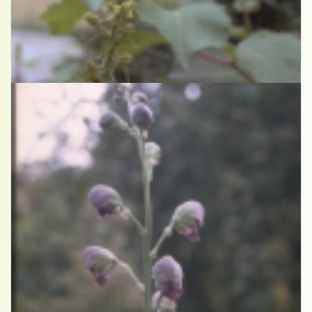
Gele monnikskap
Aconitum vulparia