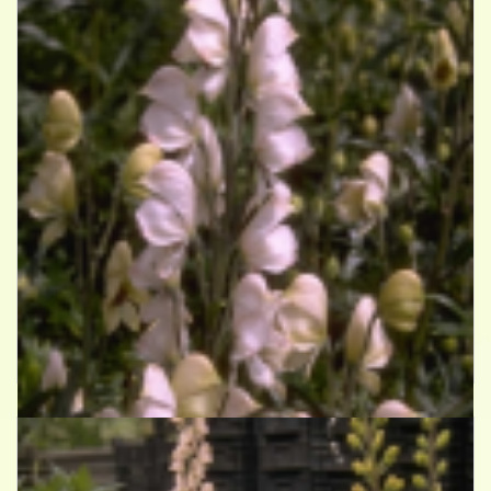
Blauwe monnikskap
Aconitum napellus 'Rubellum'