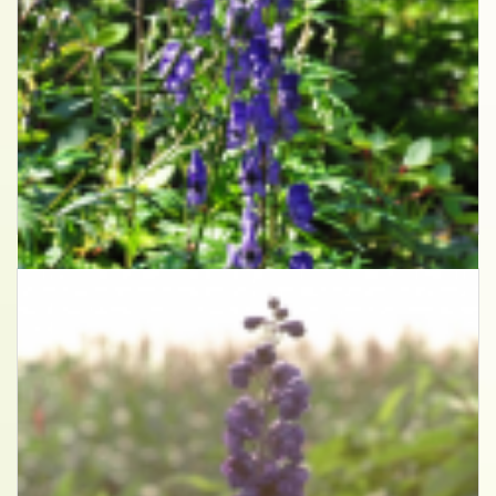
Monnikskap
Aconitum 'Bressingham Spire'