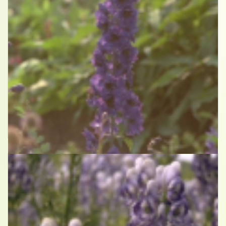
Monnikskap
Aconitum x cammarum 'Franz Marc'