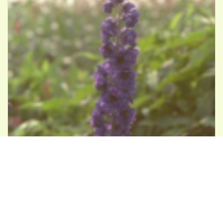
Monnikskap
Aconitum x cammarum 'Franz Marc'