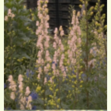
Blauwe monnikskap
Aconitum napellus 'Album'