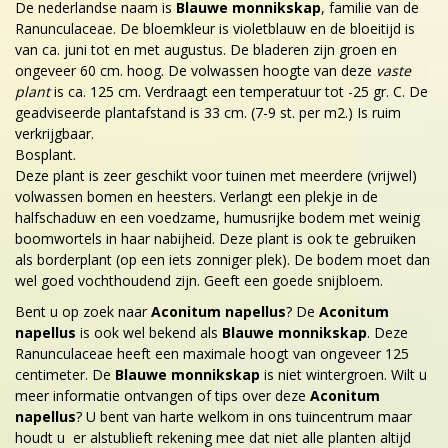
De nederlandse naam is
Blauwe monnikskap
, familie van de
Ranunculaceae. De bloemkleur is violetblauw en de bloeitijd is
van ca. juni tot en met augustus. De bladeren zijn groen en
ongeveer 60 cm. hoog. De volwassen hoogte van deze
vaste
plant
is ca. 125 cm. Verdraagt een temperatuur tot -25 gr. C. De
geadviseerde plantafstand is 33 cm. (7-9 st. per m2.) Is ruim
verkrijgbaar.
Bosplant.
Deze plant is zeer geschikt voor tuinen met meerdere (vrijwel)
volwassen bomen en heesters. Verlangt een plekje in de
halfschaduw en een voedzame, humusrijke bodem met weinig
boomwortels in haar nabijheid. Deze plant is ook te gebruiken
als borderplant (op een iets zonniger plek). De bodem moet dan
wel goed vochthoudend zijn. Geeft een goede snijbloem.
Bent u op zoek naar
Aconitum napellus
? De
Aconitum
napellus
is ook wel bekend als
Blauwe monnikskap
. Deze
Ranunculaceae heeft een maximale hoogt van ongeveer 125
centimeter. De
Blauwe monnikskap
is niet wintergroen. Wilt u
meer informatie ontvangen of tips over deze
Aconitum
napellus
? U bent van harte welkom in ons tuincentrum maar
houdt u er alstublieft rekening mee dat niet alle planten altijd