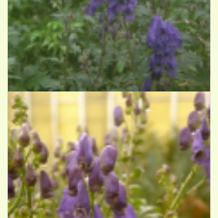
Azuren monnikskap
Aconitum carmichaelii 'Arendsii'