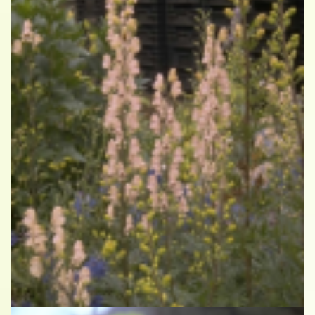
Blauwe monnikskap
Aconitum napellus 'Album'