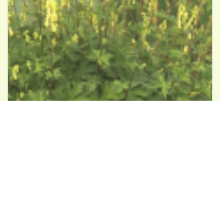
Monnikskap
Aconitum lamarckii