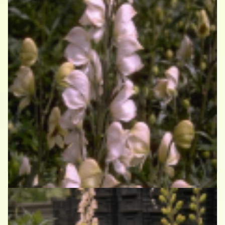
Blauwe monnikskap
Aconitum napellus 'Rubellum'