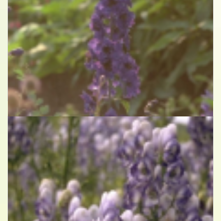
Monnikskap
Aconitum x cammarum 'Franz Marc'