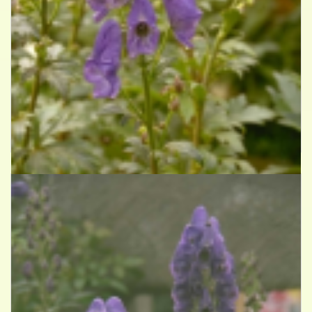
Azuren monnikskap
Aconitum carmichaelii