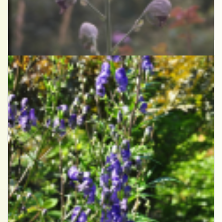
Monnikskap
Aconitum heterophyllum