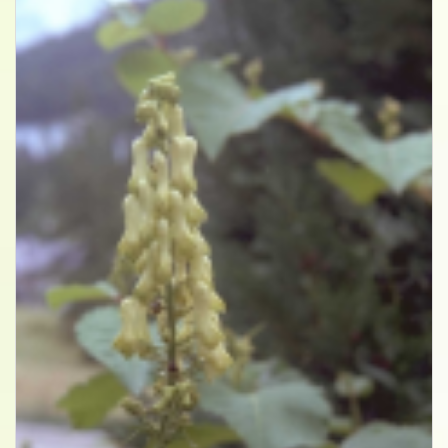
Gele monnikskap
Aconitum vulparia