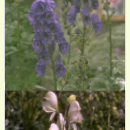
Azuren monnikskap
Aconitum carmichaelii 'Barker's Variety'