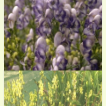
Monnikskap
Aconitum x cammarum 'Bicolor'