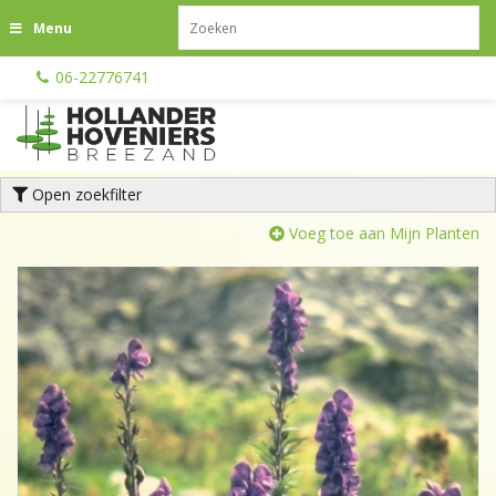
G
Menu
a
n
06-22776741
a
a
r
c
o
Open zoekfilter
n
t
Voeg toe aan Mijn Planten
e
n
t