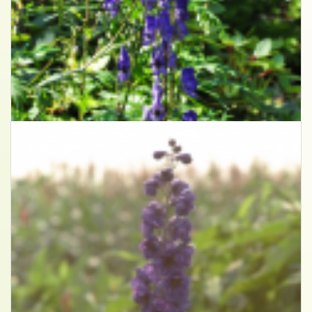
Monnikskap
Aconitum 'Bressingham Spire'