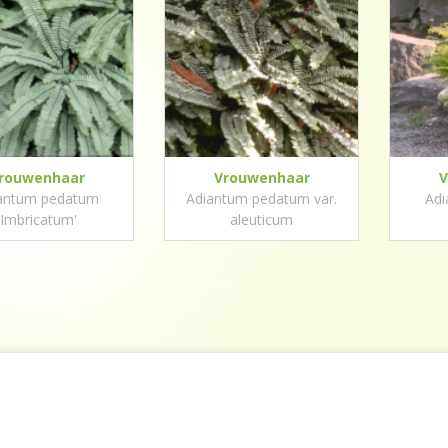
rouwenhaar
Vrouwenhaar
V
antum pedatum
Adiantum pedatum var.
Adi
'Imbricatum'
aleuticum