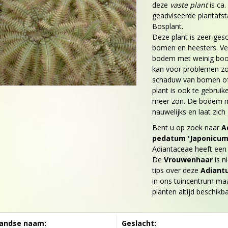
deze
vaste plant
is ca.
geadviseerde plantafsta
Bosplant.
Deze plant is zeer ges
bomen en heesters. Ver
bodem met weinig boomw
kan voor problemen zor
schaduw van bomen of h
plant is ook te gebruik
meer zon. De bodem mo
nauwelijks en laat zic
Bent u op zoek naar
A
pedatum 'Japonicum
Adiantaceae heeft een
De
Vrouwenhaar
is n
tips over deze
Adiant
in ons tuincentrum maar
planten altijd beschikb
andse naam:
Geslacht: