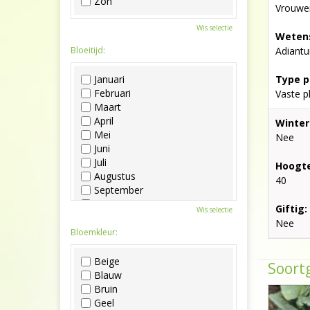
Zon
Vrouwe
Wis selectie
Wetens
Bloeitijd:
Adiant
Januari
Type p
Februari
Vaste p
Maart
April
Winter
Mei
Nee
Juni
Juli
Hoogte
Augustus
40
September
Oktober
Giftig:
Wis selectie
November
Nee
December
Bloemkleur:
Beige
Soortg
Blauw
Bruin
Geel