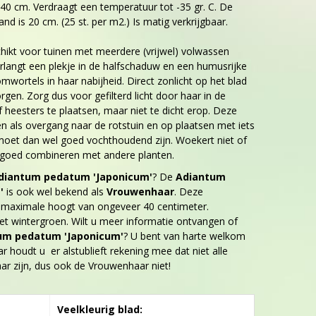
 40 cm. Verdraagt een temperatuur tot -35 gr. C. De
nd is 20 cm. (25 st. per m2.) Is matig verkrijgbaar.
chikt voor tuinen met meerdere (vrijwel) volwassen
langt een plekje in de halfschaduw en een humusrijke
ortels in haar nabijheid. Direct zonlicht op het blad
gen. Zorg dus voor gefilterd licht door haar in de
eesters te plaatsen, maar niet te dicht erop. Deze
en als overgang naar de rotstuin en op plaatsen met iets
et dan wel goed vochthoudend zijn. Woekert niet of
h goed combineren met andere planten.
diantum pedatum 'Japonicum'
? De
Adiantum
'
is ook wel bekend als
Vrouwenhaar
. Deze
 maximale hoogt van ongeveer 40 centimeter.
iet wintergroen. Wilt u meer informatie ontvangen of
um pedatum 'Japonicum'
? U bent van harte welkom
 houdt u er alstublieft rekening mee dat niet alle
aar zijn, dus ook de Vrouwenhaar niet!
Veelkleurig blad: