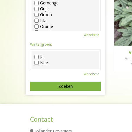
Gemengd
Grijs
Groen
Lila
Oranje
Paars
Wis selectie
Rood
Roze
Wintergroen:
Wit
V
Zwart
Ja
Adi
Nee
Wis selectie
Contact
Hollander Hoveniers