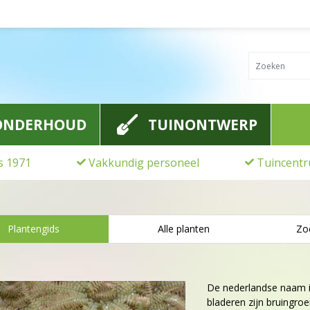
ONDERHOUD
TUINONTWERP
ds 1971
Vakkundig personeel
Tuincentr
Plantengids
Alle planten
Zo
De nederlandse naam 
bladeren zijn bruingr