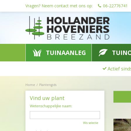
Ga
Vragen? Neem contact met ons op:
06-22776741
naar
content
TUINAANLEG
TUIN
Actief sin
Home
Plantengids
Vind uw plant
Wetenschappelijke naam:
Wis selectie