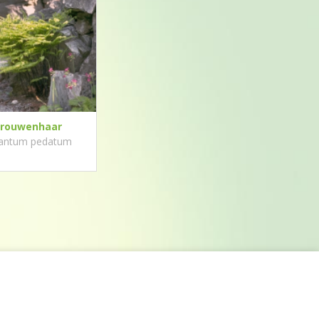
rouwenhaar
antum pedatum