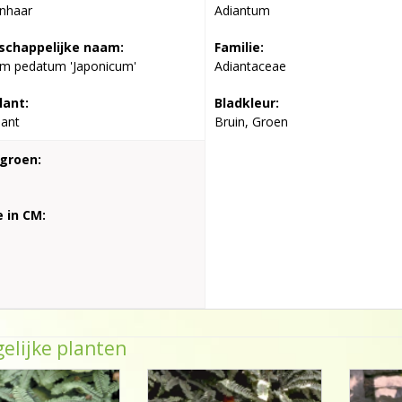
nhaar
Adiantum
chappelijke naam:
Familie:
um pedatum 'Japonicum'
Adiantaceae
lant:
Bladkleur:
lant
Bruin, Groen
groen:
 in CM:
elijke planten