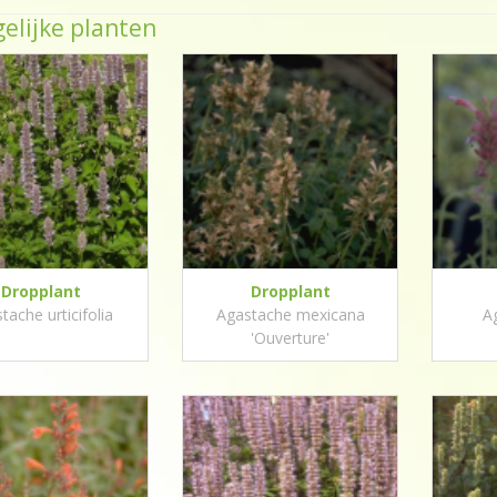
elijke planten
Dropplant
Dropplant
tache urticifolia
Agastache mexicana
A
'Ouverture'