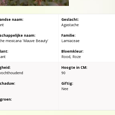
andse naam:
Geslacht:
ant
Agastache
chappelijke naam:
Familie:
che mexicana 'Mauve Beauty'
Lamiaceae
lant:
Bloemkleur:
lant
Rood, Roze
gheid:
Hoogte in CM:
vochthoudend
90
schaduw:
Giftig:
Nee
groen: