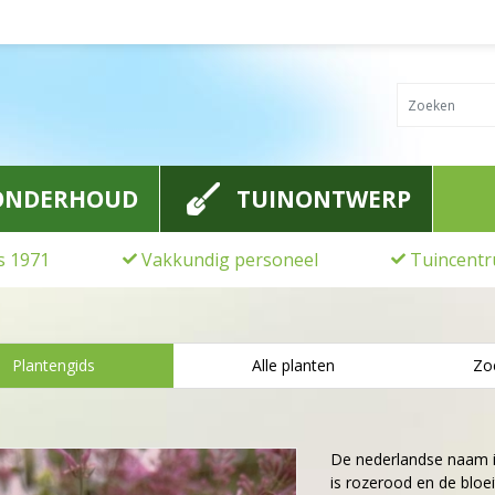
ONDERHOUD
TUINONTWERP
ds 1971
Vakkundig personeel
Tuincentr
Plantengids
Alle planten
Zo
De nederlandse naam 
is rozerood en de bloeit