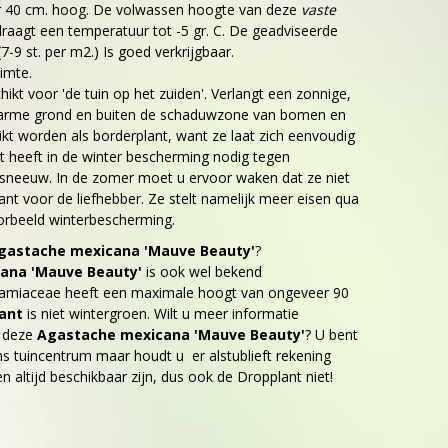
r 40 cm. hoog. De volwassen hoogte van deze
vaste
draagt een temperatuur tot -5 gr. C. De geadviseerde
7-9 st. per m2.) Is goed verkrijgbaar.
imte.
hikt voor 'de tuin op het zuiden'. Verlangt een zonnige,
 arme grond en buiten de schaduwzone van bomen en
ikt worden als borderplant, want ze laat zich eenvoudig
 heeft in de winter bescherming nodig tegen
 sneeuw. In de zomer moet u ervoor waken dat ze niet
lant voor de liefhebber. Ze stelt namelijk meer eisen qua
oorbeeld winterbescherming.
gastache mexicana 'Mauve Beauty'
?
ana 'Mauve Beauty'
is ook wel bekend
Lamiaceae heeft een maximale hoogt van ongeveer 90
lant
is niet wintergroen. Wilt u meer informatie
r deze
Agastache mexicana 'Mauve Beauty'
? U bent
s tuincentrum maar houdt u er alstublieft rekening
en altijd beschikbaar zijn, dus ook de Dropplant niet!