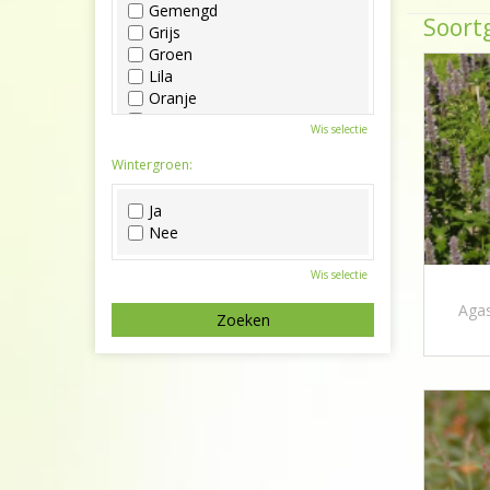
Gemengd
Soortg
Grijs
Groen
Lila
Oranje
Paars
Wis selectie
Rood
Roze
Wintergroen:
Wit
Zwart
Ja
Nee
Wis selectie
Agas