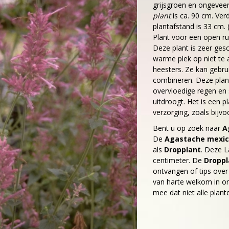
grijsgroen en ongevee
plant
is ca. 90 cm. Ver
plantafstand is 33 cm. (
Plant voor een open ru
Deze plant is zeer gesc
warme plek op niet te
heesters. Ze kan gebru
combineren. Deze plant
overvloedige regen en
uitdroogt. Het is een p
verzorging, zoals bijv
Bent u op zoek naar
A
De
Agastache mexic
als
Dropplant
. Deze 
centimeter. De
Dropp
ontvangen of tips ove
van harte welkom in on
mee dat niet alle plant