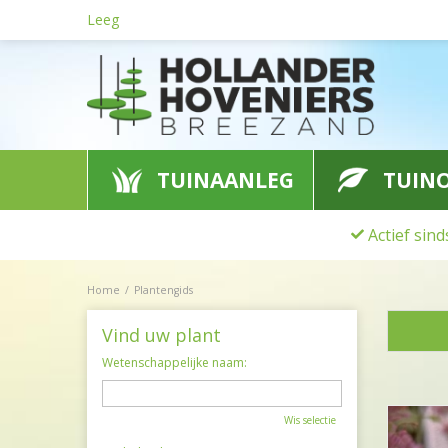
Ga
Leeg
naar
content
TUINAANLEG
TUIN
Actief sin
Home
Plantengids
Vind uw plant
Wetenschappelijke naam:
Wis selectie