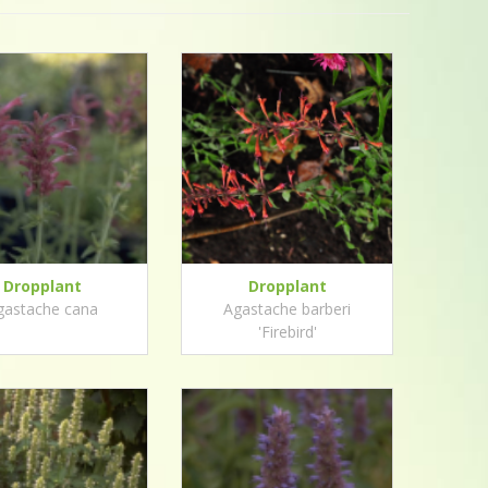
Dropplant
Dropplant
gastache cana
Agastache barberi
'Firebird'