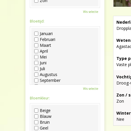
Zon
Wis selectie
Bloeitijd:
Nederl
Droppl
Januari
Februari
Wetens
Maart
Agasta
April
Mei
Type p
Juni
Vaste p
Juli
Augustus
Vochti
September
Droog-
Oktober
Wis selectie
November
Zon / 
December
Bloemkleur:
Zon
Beige
Winter
Blauw
Nee
Bruin
Geel