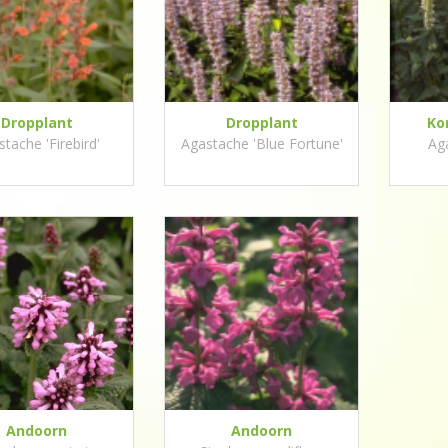
Dropplant
Dropplant
Ko
tache 'Firebird'
Agastache 'Blue Fortune'
Ag
Andoorn
Andoorn