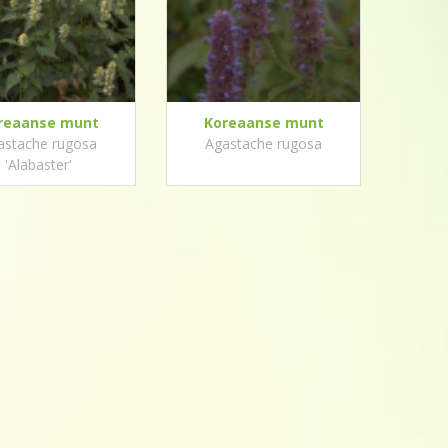
reaanse munt
Koreaanse munt
astache rugosa
Agastache rugosa
'Alabaster'