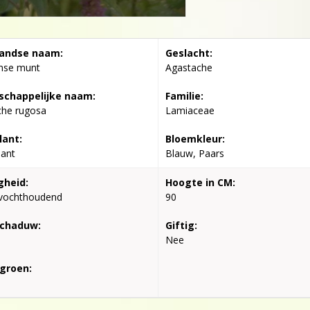
andse naam:
Geslacht:
nse munt
Agastache
chappelijke naam:
Familie:
che rugosa
Lamiaceae
lant:
Bloemkleur:
lant
Blauw, Paars
gheid:
Hoogte in CM:
vochthoudend
90
schaduw:
Giftig:
Nee
groen: