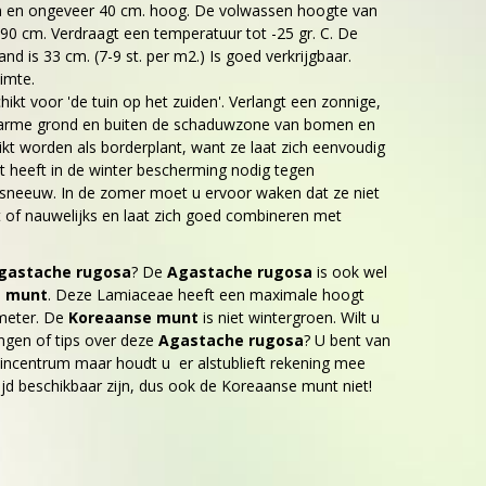
oen en ongeveer 40 cm. hoog. De volwassen hoogte van
 90 cm. Verdraagt een temperatuur tot -25 gr. C. De
nd is 33 cm. (7-9 st. per m2.) Is goed verkrijgbaar.
imte.
hikt voor 'de tuin op het zuiden'. Verlangt een zonnige,
 arme grond en buiten de schaduwzone van bomen en
ikt worden als borderplant, want ze laat zich eenvoudig
 heeft in de winter bescherming nodig tegen
 sneeuw. In de zomer moet u ervoor waken dat ze niet
t of nauwelijks en laat zich goed combineren met
gastache rugosa
? De
Agastache rugosa
is ook wel
e munt
. Deze Lamiaceae heeft een maximale hoogt
meter. De
Koreaanse munt
is niet wintergroen. Wilt u
ngen of tips over deze
Agastache rugosa
? U bent van
incentrum maar houdt u er alstublieft rekening mee
ltijd beschikbaar zijn, dus ook de Koreaanse munt niet!