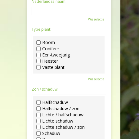
Nederlandse naam:
Wis selectie
Type plant:
Boom
Conifeer
Een-tweejarig
Heester
Vaste plant
Wis selectie
Zon / schaduw:
Halfschaduw
Halfschaduw / zon
Lichte / halfschaduw
Lichte schaduw
Lichte schaduw / zon
Schaduw