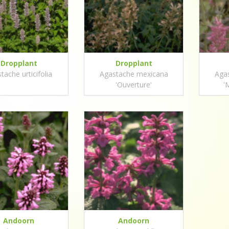
Dropplant
Dropplant
tache urticifolia
Agastache mexicana
Aga
'Ouverture'
'
Andoorn
Andoorn