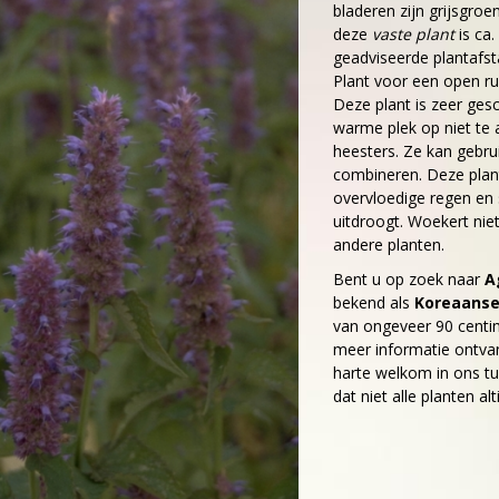
bladeren zijn grijsgr
deze
vaste plant
is ca.
geadviseerde plantafsta
Plant voor een open ru
Deze plant is zeer gesc
warme plek op niet te
heesters. Ze kan gebru
combineren. Deze plant
overvloedige regen en
uitdroogt. Woekert nie
andere planten.
Bent u op zoek naar
A
bekend als
Koreaans
van ongeveer 90 centi
meer informatie ontva
harte welkom in ons tu
dat niet alle planten a