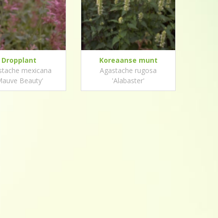
Dropplant
Koreaanse munt
stache mexicana
Agastache rugosa
Mauve Beauty'
'Alabaster'