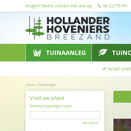
Ga
Vragen? Neem contact met ons op:
06-22776741
naar
content
TUINAANLEG
TUIN
Actief sin
Home
Plantengids
Vind uw plant
Wetenschappelijke naam:
Wis selectie