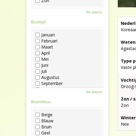
Zon
Wis selectie
Bloeitijd:
Nederl
Koreaa
Januari
Februari
Wetens
Maart
Agasta
April
Mei
Type p
Juni
Vaste p
Juli
Augustus
Vochti
September
Droog-
Oktober
Wis selectie
November
Zon / 
December
Bloemkleur:
Zon
Beige
Winter
Blauw
Nee
Bruin
Geel