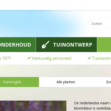
ONDERHOUD
TUINONTWERP
ds 1971
Vakkundig personeel
Tuincentr
Plantengids
Alle planten
Zo
De nederlandse naam 
bloemkleur is violetbla