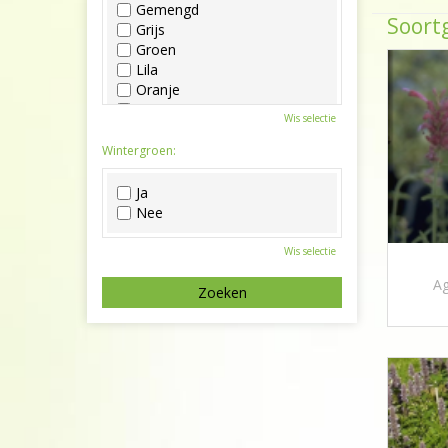
Gemengd
Soortg
Grijs
Groen
Lila
Oranje
Paars
Wis selectie
Rood
Roze
Wintergroen:
Wit
Zwart
Ja
Nee
Wis selectie
Ag