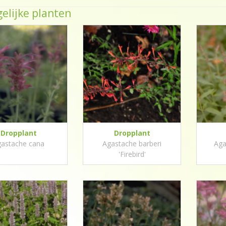
elijke planten
Dropplant
Dropplant
astache cana
Agastache barberi
Aga
'Firebird'