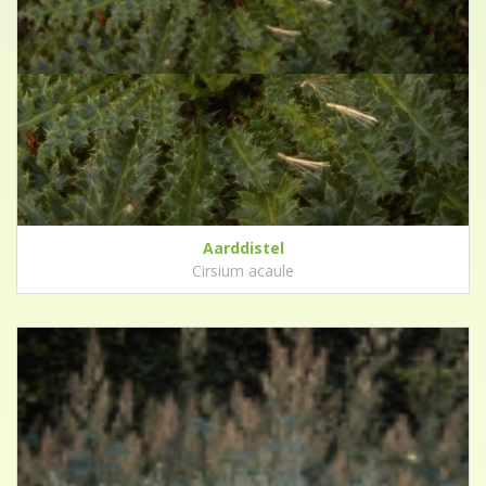
Aarddistel
Cirsium acaule