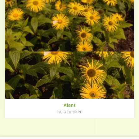
Alant
Inula hookeri