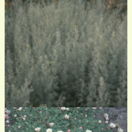
Absintalsem
Artemisia absinthium