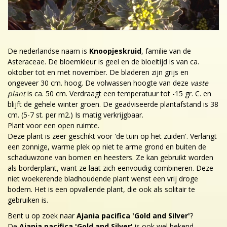
De nederlandse naam is
Knoopjeskruid
, familie van de
Asteraceae. De bloemkleur is geel en de bloeitijd is van ca.
oktober tot en met november. De bladeren zijn grijs en
ongeveer 30 cm. hoog. De volwassen hoogte van deze
vaste
plant
is ca. 50 cm. Verdraagt een temperatuur tot -15 gr. C. en
blijft de gehele winter groen. De geadviseerde plantafstand is 38
cm. (5-7 st. per m2.) Is matig verkrijgbaar.
Plant voor een open ruimte.
Deze plant is zeer geschikt voor 'de tuin op het zuiden'. Verlangt
een zonnige, warme plek op niet te arme grond en buiten de
schaduwzone van bomen en heesters. Ze kan gebruikt worden
als borderplant, want ze laat zich eenvoudig combineren. Deze
niet woekerende bladhoudende plant wenst een vrij droge
bodem. Het is een opvallende plant, die ook als solitair te
gebruiken is.
Bent u op zoek naar
Ajania pacifica 'Gold and Silver'
?
De
Ajania pacifica 'Gold and Silver'
is ook wel bekend