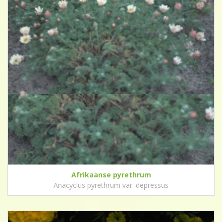
Afrikaanse pyrethrum
Anacyclus pyrethrum var. depressus