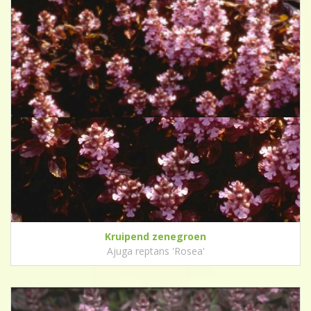
Kruipend zenegroen
Ajuga reptans 'Rosea'