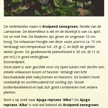
De nederlandse naam is
Kruipend zenegroen
, familie van de
Lamiaceae. De bloemkleur is wit en de bloeitijd is van ca. april
tot en met mei. De bladeren zijn groen en ongeveer 10 cm.
hoog. De volwassen hoogte van deze
vaste plant
is ca. 15 cm.
Verdraagt een temperatuur tot -25 gr. C. en blijft de gehele
winter groen. De geadviseerde plantafstand is 30 cm. (8-11 st.
per m2.) Is goed verkrijgbaar.
Bosrandplant.
Deze plant is zeer geschikt voor vrij open tuinen met slechts een
enkele volwassen boom of heester. Verlangt een licht
beschaduwde plek nabij bomen en heesters. De bodem moet
voedselrijk en vochthoudend tot vochtig zijn. Groeit
bodembedekkend en laat zich goed combineren met andere
planten.
Bent u op zoek naar
Ajuga reptans 'Alba'
? De
Ajuga
reptans 'Alba'
is ook wel bekend als
Kruipend zenegroen
.