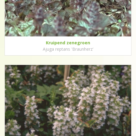
Kruipend zenegroen
Ajuga reptans 'Braunherz'