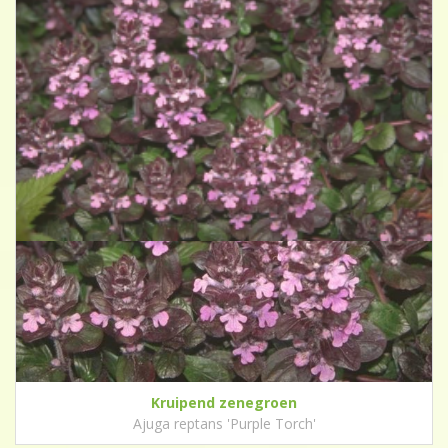
Kruipend zenegroen
Ajuga reptans 'Purple Torch'