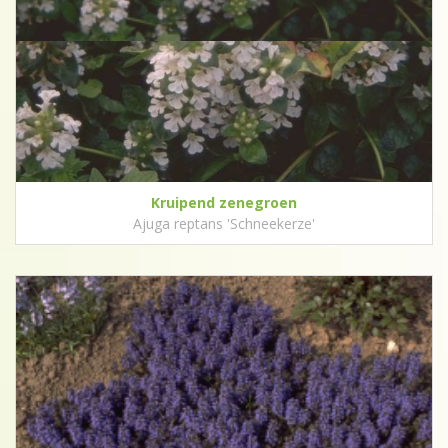
Kruipend zenegroen
Ajuga reptans 'Schneekerze'