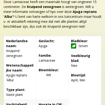
Deze Lamiaceae heeft een maximale hoogt van ongeveer 15
centimeter. De
Kruipend zenegroen
is wintergroen. Wilt u
meer informatie ontvangen of tips over deze
Ajuga reptans
'Alba'
? U bent van harte welkom in ons tuincentrum maar houdt
u er alstublieft rekening mee dat niet alle planten altijd
beschikbaar zijn, dus ook de Kruipend zenegroen niet!
Nederlandse
Geslacht:
Bladkleur:
naam:
Ajuga
Groen
Kruipend
Familie:
zenegroen
Veelkleurig
Lamiaceae
blad:
Wetenschappeli
Nee
Bloemkleur:
jke naam:
Wit
Ajuga reptans
Bloeitijd:
'Alba'
April, Mei
Type plant:
Vaste plant
Vochtigheid:
Hoogte in CM: