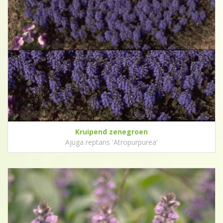
Kruipend zenegroen
Ajuga reptans 'Atropurpurea'