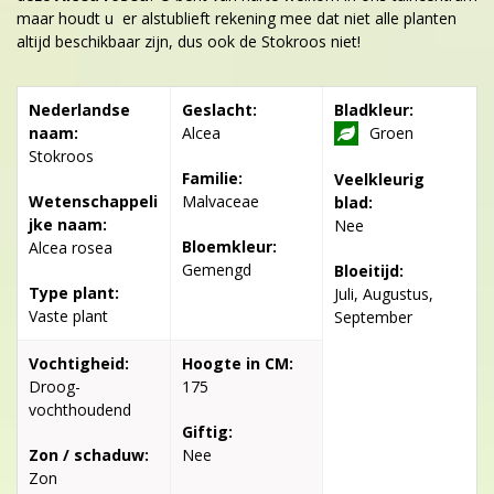
maar houdt u er alstublieft rekening mee dat niet alle planten
altijd beschikbaar zijn, dus ook de Stokroos niet!
Nederlandse
Geslacht:
Bladkleur:
naam:
Alcea
Groen
Stokroos
Familie:
Veelkleurig
Wetenschappeli
Malvaceae
blad:
jke naam:
Nee
Bloemkleur:
Alcea rosea
Gemengd
Bloeitijd:
Type plant:
Juli, Augustus,
Vaste plant
September
Vochtigheid:
Hoogte in CM:
Droog-
175
vochthoudend
Giftig:
Zon / schaduw:
Nee
Zon