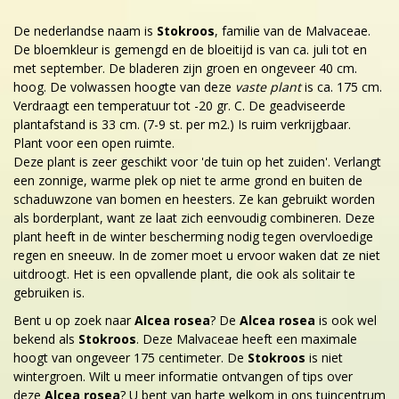
De nederlandse naam is
Stokroos
, familie van de Malvaceae.
De bloemkleur is gemengd en de bloeitijd is van ca. juli tot en
met september. De bladeren zijn groen en ongeveer 40 cm.
hoog. De volwassen hoogte van deze
vaste plant
is ca. 175 cm.
Verdraagt een temperatuur tot -20 gr. C. De geadviseerde
plantafstand is 33 cm. (7-9 st. per m2.) Is ruim verkrijgbaar.
Plant voor een open ruimte.
Deze plant is zeer geschikt voor 'de tuin op het zuiden'. Verlangt
een zonnige, warme plek op niet te arme grond en buiten de
schaduwzone van bomen en heesters. Ze kan gebruikt worden
als borderplant, want ze laat zich eenvoudig combineren. Deze
plant heeft in de winter bescherming nodig tegen overvloedige
regen en sneeuw. In de zomer moet u ervoor waken dat ze niet
uitdroogt. Het is een opvallende plant, die ook als solitair te
gebruiken is.
Bent u op zoek naar
Alcea rosea
? De
Alcea rosea
is ook wel
bekend als
Stokroos
. Deze Malvaceae heeft een maximale
hoogt van ongeveer 175 centimeter. De
Stokroos
is niet
wintergroen. Wilt u meer informatie ontvangen of tips over
deze
Alcea rosea
? U bent van harte welkom in ons tuincentrum