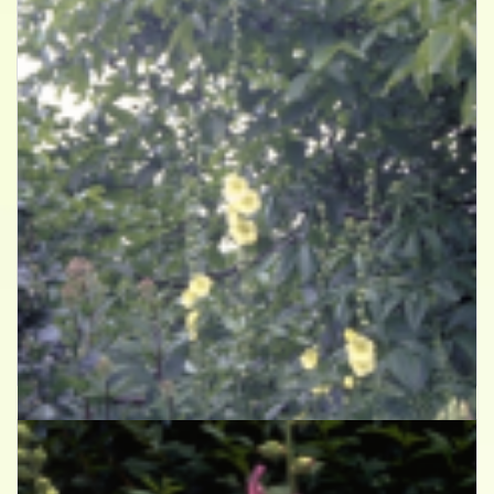
Stokroos
Alcea ficifolia 'Geel'