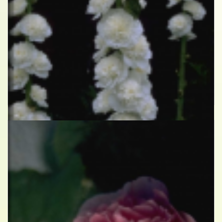
Stokroos
Alcea rosea 'Pleniflora' wit