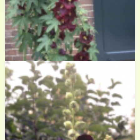
Stokroos
Alcea ficifolia 'Donkerrood'