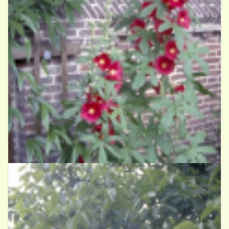
Stokroos
Alcea ficifolia 'Rood'