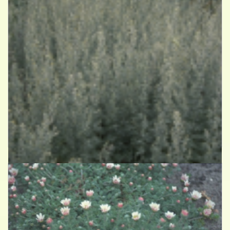
Absintalsem
Artemisia absinthium