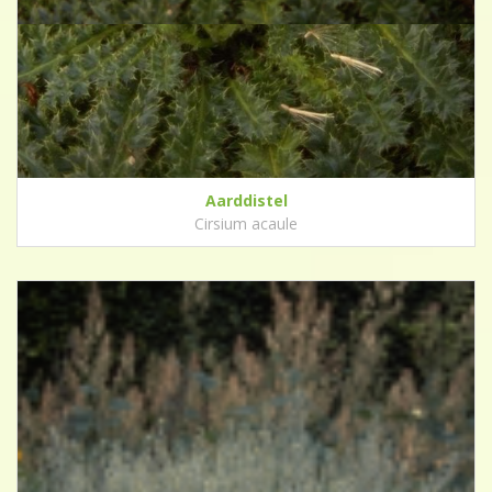
Aarddistel
Cirsium acaule