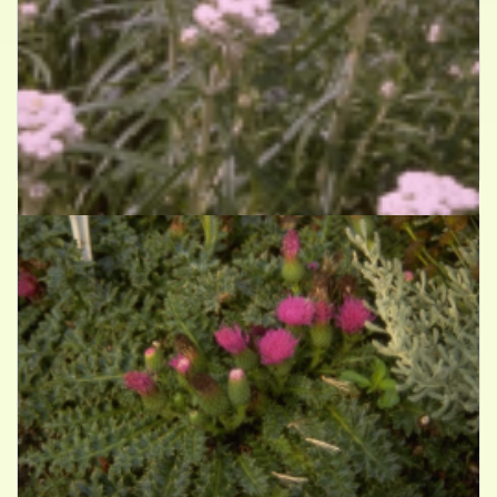
Witte knoop
Anaphalis margaritacea 'Neuschnee'