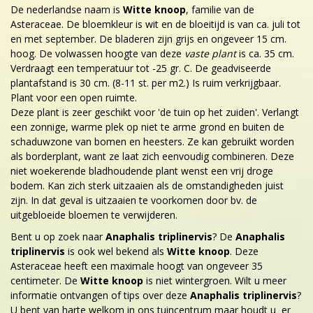
De nederlandse naam is
Witte knoop
, familie van de
Asteraceae. De bloemkleur is wit en de bloeitijd is van ca. juli tot
en met september. De bladeren zijn grijs en ongeveer 15 cm.
hoog. De volwassen hoogte van deze
vaste plant
is ca. 35 cm.
Verdraagt een temperatuur tot -25 gr. C. De geadviseerde
plantafstand is 30 cm. (8-11 st. per m2.) Is ruim verkrijgbaar.
Plant voor een open ruimte.
Deze plant is zeer geschikt voor 'de tuin op het zuiden'. Verlangt
een zonnige, warme plek op niet te arme grond en buiten de
schaduwzone van bomen en heesters. Ze kan gebruikt worden
als borderplant, want ze laat zich eenvoudig combineren. Deze
niet woekerende bladhoudende plant wenst een vrij droge
bodem. Kan zich sterk uitzaaien als de omstandigheden juist
zijn. In dat geval is uitzaaien te voorkomen door bv. de
uitgebloeide bloemen te verwijderen.
Bent u op zoek naar
Anaphalis triplinervis
? De
Anaphalis
triplinervis
is ook wel bekend als
Witte knoop
. Deze
Asteraceae heeft een maximale hoogt van ongeveer 35
centimeter. De
Witte knoop
is niet wintergroen. Wilt u meer
informatie ontvangen of tips over deze
Anaphalis triplinervis
?
U bent van harte welkom in ons tuincentrum maar houdt u er