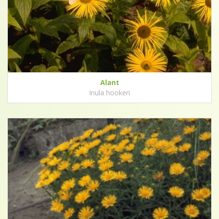
Alant
Inula hookeri