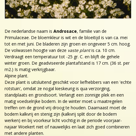
De nederlandse naam is
Androsace
, familie van de
Primulaceae. De bloemkleur is wit en de bloeitijd is van ca. mei
tot en met juni. De bladeren zijn groen en ongeveer 5 cm. hoog.
De volwassen hoogte van deze
vaste plant
is ca. 10 cm.
Verdraagt een temperatuur tot -25 gr. C. en blijft de gehele
winter groen. De geadviseerde plantafstand is 17 cm. (36 st. per
m2.) Is matig verkrijgbaar.
Alpine plant.
Deze plant is uitsluitend geschikt voor liefhebbers van een 'echte
rotstuin', omdat ze nogal kieskeurig is qua verzorging,
standplaats en grondsoort. Verlangt een zonnige plek en een
matig voedselrijke bodem. In de winter moet u maatregelen
treffen om de grond vrij droog te houden. Daarnaast moet de
bodem kalkvrij en stenig zijn (kalkvrij split door de bodem
werken) en bij voorkeur licht vochtig in de periode voorjaar-
najaar Woekert niet of nauwelijks en laat zich goed combineren
met andere planten.