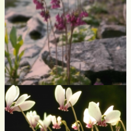
Cortusa
Cortusa matthioli var. pekinensis