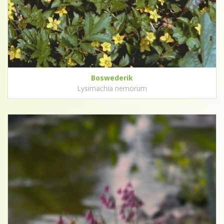
Boswederik
Lysimachia nemorum