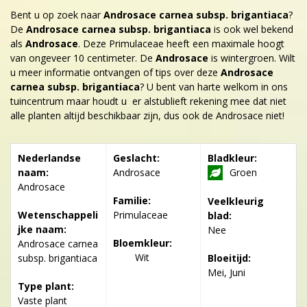
Bent u op zoek naar
Androsace carnea subsp. brigantiaca
?
De
Androsace carnea subsp. brigantiaca
is ook wel bekend
als
Androsace
. Deze Primulaceae heeft een maximale hoogt
van ongeveer 10 centimeter. De
Androsace
is wintergroen. Wilt
u meer informatie ontvangen of tips over deze
Androsace
carnea subsp. brigantiaca
? U bent van harte welkom in ons
tuincentrum maar houdt u er alstublieft rekening mee dat niet
alle planten altijd beschikbaar zijn, dus ook de Androsace niet!
Nederlandse
Geslacht:
Bladkleur:
naam:
Androsace
Groen
Androsace
Familie:
Veelkleurig
Wetenschappeli
Primulaceae
blad:
jke naam:
Nee
Bloemkleur:
Androsace carnea
Wit
subsp. brigantiaca
Bloeitijd:
Mei, Juni
Type plant:
Vaste plant