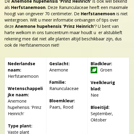
De
Anemone hupehensis 'Prinz Heinrich'
is ook wel bekend
als
Herfstanemoon
. Deze Ranunculaceae heeft een maximale
hoogt van ongeveer 70 centimeter. De
Herfstanemoon
is niet
wintergroen. Wilt u meer informatie ontvangen of tips over
deze
Anemone hupehensis 'Prinz Heinrich'
? U bent van
harte welkom in ons tuincentrum maar houdt u er alstublieft
rekening mee dat niet alle planten altijd beschikbaar zijn, dus
ook de Herfstanemoon niet!
Nederlandse
Geslacht:
Bladkleur:
naam:
Anemone
Groen
Herfstanemoon
Familie:
Veelkleurig
Wetenschappeli
Ranunculaceae
blad:
jke naam:
Nee
Bloemkleur:
Anemone
Paars, Rood
hupehensis 'Prinz
Bloeitijd:
Heinrich'
September,
Oktober
Type plant:
Vaste plant