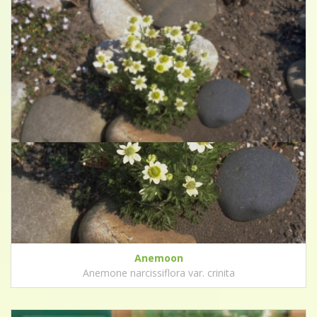
Anemoon
Anemone narcissiflora var. crinita