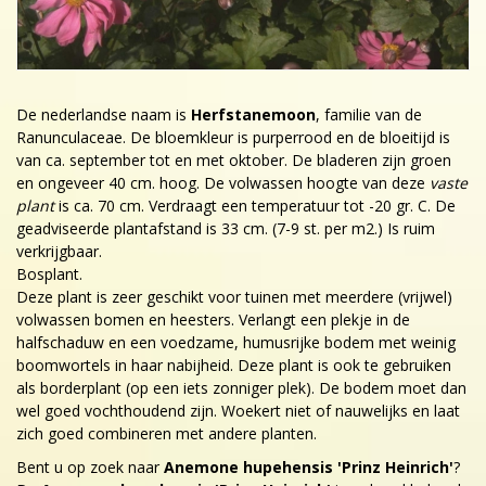
De nederlandse naam is
Herfstanemoon
, familie van de
Ranunculaceae. De bloemkleur is purperrood en de bloeitijd is
van ca. september tot en met oktober. De bladeren zijn groen
en ongeveer 40 cm. hoog. De volwassen hoogte van deze
vaste
plant
is ca. 70 cm. Verdraagt een temperatuur tot -20 gr. C. De
geadviseerde plantafstand is 33 cm. (7-9 st. per m2.) Is ruim
verkrijgbaar.
Bosplant.
Deze plant is zeer geschikt voor tuinen met meerdere (vrijwel)
volwassen bomen en heesters. Verlangt een plekje in de
halfschaduw en een voedzame, humusrijke bodem met weinig
boomwortels in haar nabijheid. Deze plant is ook te gebruiken
als borderplant (op een iets zonniger plek). De bodem moet dan
wel goed vochthoudend zijn. Woekert niet of nauwelijks en laat
zich goed combineren met andere planten.
Bent u op zoek naar
Anemone hupehensis 'Prinz Heinrich'
?