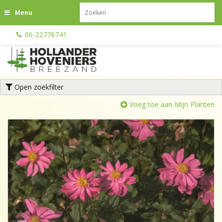
G
Menu
a
n
06-22776741
a
a
r
c
o
Open zoekfilter
n
t
Voeg toe aan Mijn Planten
e
n
t