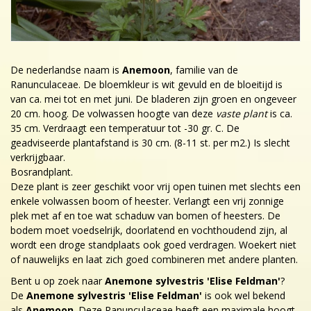
De nederlandse naam is
Anemoon
, familie van de
Ranunculaceae. De bloemkleur is wit gevuld en de bloeitijd is
van ca. mei tot en met juni. De bladeren zijn groen en ongeveer
20 cm. hoog. De volwassen hoogte van deze
vaste plant
is ca.
35 cm. Verdraagt een temperatuur tot -30 gr. C. De
geadviseerde plantafstand is 30 cm. (8-11 st. per m2.) Is slecht
verkrijgbaar.
Bosrandplant.
Deze plant is zeer geschikt voor vrij open tuinen met slechts een
enkele volwassen boom of heester. Verlangt een vrij zonnige
plek met af en toe wat schaduw van bomen of heesters. De
bodem moet voedselrijk, doorlatend en vochthoudend zijn, al
wordt een droge standplaats ook goed verdragen. Woekert niet
of nauwelijks en laat zich goed combineren met andere planten.
Bent u op zoek naar
Anemone sylvestris 'Elise Feldman'
?
De
Anemone sylvestris 'Elise Feldman'
is ook wel bekend
als
Anemoon
. Deze Ranunculaceae heeft een maximale hoogt