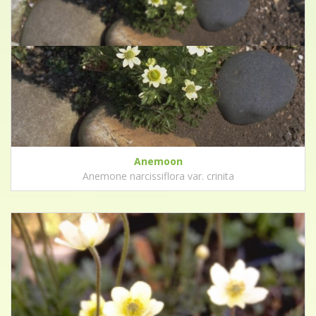
Anemoon
Anemone narcissiflora var. crinita