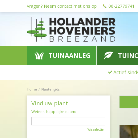
Ga
Vragen? Neem contact met ons op:
06-22776741
naar
content
TUINAANLEG
TUIN
Actief sin
Home
Plantengids
Vind uw plant
Wetenschappelijke naam:
Wis selectie