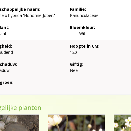
chappelijke naam:
Familie:
 x hybrida 'Honorine Jobert'
Ranunculaceae
lant:
Bloemkleur:
lant
Wit
gheid:
Hoogte in CM:
oudend
120
schaduw:
Giftig:
haduw
Nee
groen:
elijke planten