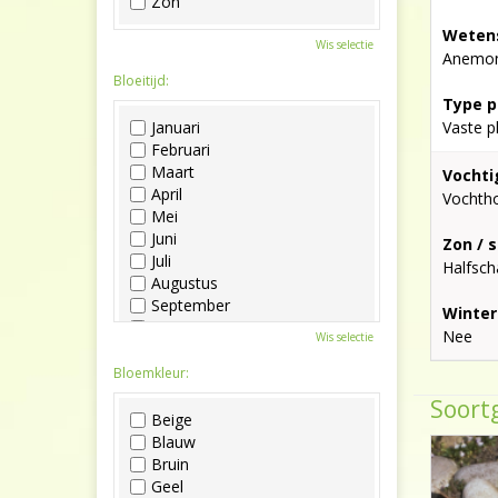
Zon
Wetens
Wis selectie
Anemone
Bloeitijd:
Type p
Januari
Vaste p
Februari
Maart
Vochti
April
Vochth
Mei
Juni
Zon / 
Juli
Halfsc
Augustus
September
Winter
Oktober
Nee
Wis selectie
November
December
Bloemkleur:
Soortg
Beige
Blauw
Bruin
Geel