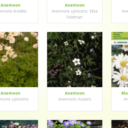
Anemoon
Anemoon
mone leveillei
Anemone sylvestris 'Elise
Ane
Feldman'
Anemoon
Anemoon
Bl
mone sylvestris
Anemone rivularis
A