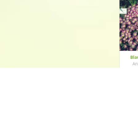
Bl
An