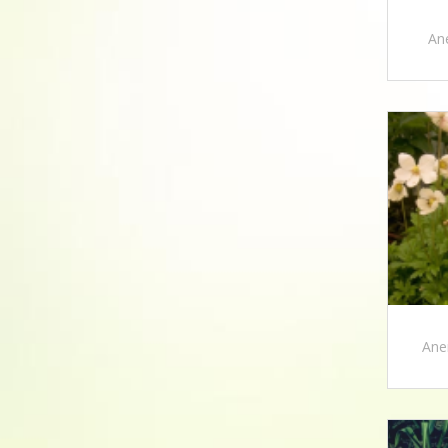
Ane
Ane