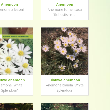
Anemoon
Anemoon
mone x lesseri
Anemone tomentosa
'Robustissima'
auwe anemoon
Blauwe anemoon
nemone 'White
Anemone blanda 'White
Splendour'
Splendour'