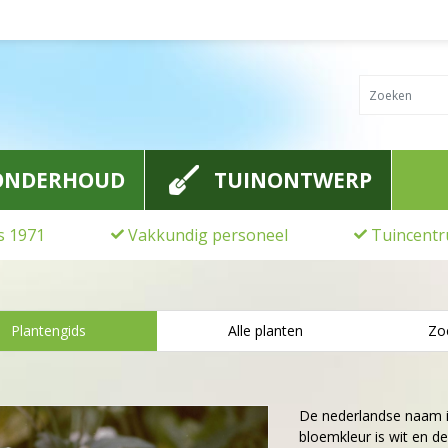
ONDERHOUD
TUINONTWERP
ds 1971
Vakkundig personeel
Tuincentr
Plantengids
Alle planten
Zo
De nederlandse naam 
bloemkleur is wit en de