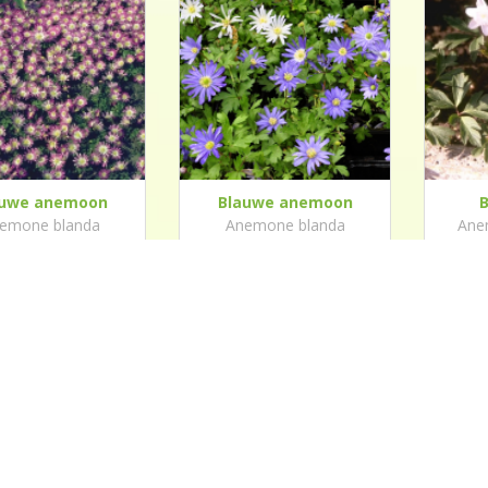
auwe anemoon
Blauwe anemoon
emone blanda
Anemone blanda
Ane
'Charmer'
'Bra