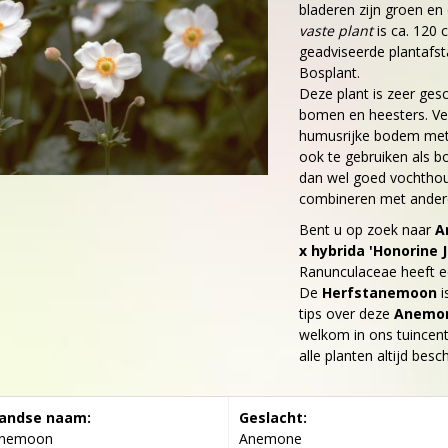
bladeren zijn groen e
vaste plant
is ca. 120 
geadviseerde plantafsta
Bosplant.
Deze plant is zeer ges
bomen en heesters. Ve
humusrijke bodem met 
ook te gebruiken als b
dan wel goed vochthoud
combineren met andere
Bent u op zoek naar
A
x hybrida 'Honorine 
Ranunculaceae heeft e
De
Herfstanemoon
i
tips over deze
Anemone
welkom in ons tuincent
alle planten altijd bes
andse naam:
Geslacht:
anemoon
Anemone