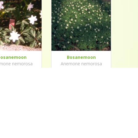
Bosanemoon
Bosanemoon
mone nemorosa
Anemone nemorosa
cteata Pleniflora'