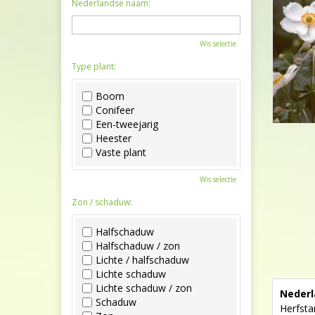
Nederlandse naam:
Wis selectie
Type plant:
Boom
Conifeer
Een-tweejarig
Heester
Vaste plant
Wis selectie
Zon / schaduw:
Halfschaduw
Halfschaduw / zon
Lichte / halfschaduw
Lichte schaduw
Lichte schaduw / zon
Nederl
Schaduw
Herfst