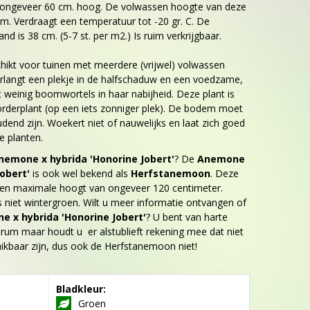
n ongeveer 60 cm. hoog. De volwassen hoogte van deze
cm. Verdraagt een temperatuur tot -20 gr. C. De
nd is 38 cm. (5-7 st. per m2.) Is ruim verkrijgbaar.
chikt voor tuinen met meerdere (vrijwel) volwassen
rlangt een plekje in de halfschaduw en een voedzame,
weinig boomwortels in haar nabijheid. Deze plant is
orderplant (op een iets zonniger plek). De bodem moet
end zijn. Woekert niet of nauwelijks en laat zich goed
 planten.
nemone x hybrida 'Honorine Jobert'
? De
Anemone
Jobert'
is ook wel bekend als
Herfstanemoon
. Deze
en maximale hoogt van ongeveer 120 centimeter.
s niet wintergroen. Wilt u meer informatie ontvangen of
 x hybrida 'Honorine Jobert'
? U bent van harte
rum maar houdt u er alstublieft rekening mee dat niet
chikbaar zijn, dus ook de Herfstanemoon niet!
Bladkleur:
Groen