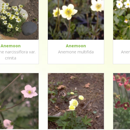
Anemoon
Anemoon
 narcissiflora var.
Anemone multifida
Anem
crinita