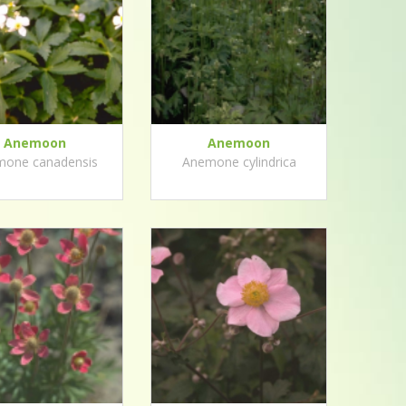
Anemoon
Anemoon
one canadensis
Anemone cylindrica