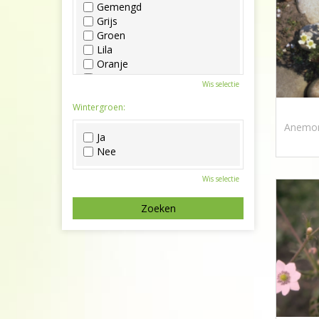
Gemengd
Grijs
Groen
Lila
Oranje
Paars
Wis selectie
Rood
Roze
Wintergroen:
Wit
Anemone
Zwart
Ja
Nee
Wis selectie