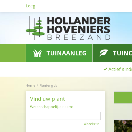
Ga
Leeg
naar
content
TUINAANLEG
TUIN
Actief sin
Home
Plantengids
Vind uw plant
Wetenschappelijke naam:
Wis selectie