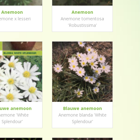
Anemoon
Anemoon
mone x lesseri
Anemone tomentosa
'Robustissima'
auwe anemoon
Blauwe anemoon
nemone 'White
Anemone blanda 'White
Splendour'
Splendour'