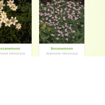
Bosanemoon
Bosanemoon
mone nemorosa
Anemone nemorosa
Green Fingers'
'Robinsoniana'