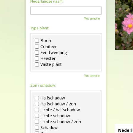
Nederlandse naam:
Wis selectie
Type plant:
Boom
Conifeer
Een-tweejarig
Heester
Vaste plant
Wis selectie
Zon / schaduw:
Halfschaduw
Halfschaduw / zon
Lichte / halfschaduw
Lichte schaduw
Lichte schaduw / zon
Schaduw
Nederl