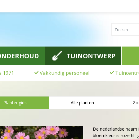
ONDERHOUD
TUINONTWERP
ds 1971
Vakkundig personeel
Tuincentr
Plantengids
Alle planten
Zo
De nederlandse naam 
bloemkleur is roze hlf 