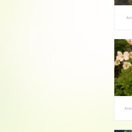
Ane
Ane