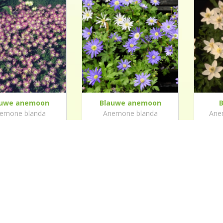
auwe anemoon
Blauwe anemoon
emone blanda
Anemone blanda
Ane
'Charmer'
'