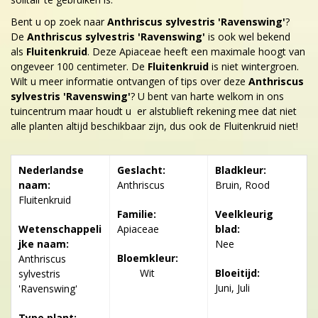
Bent u op zoek naar
Anthriscus sylvestris 'Ravenswing'
?
De
Anthriscus sylvestris 'Ravenswing'
is ook wel bekend
als
Fluitenkruid
. Deze Apiaceae heeft een maximale hoogt van
ongeveer 100 centimeter. De
Fluitenkruid
is niet wintergroen.
Wilt u meer informatie ontvangen of tips over deze
Anthriscus
sylvestris 'Ravenswing'
? U bent van harte welkom in ons
tuincentrum maar houdt u er alstublieft rekening mee dat niet
alle planten altijd beschikbaar zijn, dus ook de Fluitenkruid niet!
Nederlandse
Geslacht:
Bladkleur:
naam:
Anthriscus
Bruin, Rood
Fluitenkruid
Familie:
Veelkleurig
Wetenschappeli
Apiaceae
blad:
jke naam:
Nee
Bloemkleur:
Anthriscus
Wit
Bloeitijd:
sylvestris
Juni, Juli
'Ravenswing'
Type plant: