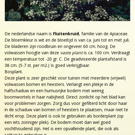
De nederlandse naam is
Fluitenkruid
, familie van de Apiaceae.
De bloemkleur is wit en de bloeitijd is van ca. juni tot en met juli.
De bladeren zijn roodbruin en ongeveer 60 cm. hoog. De
volwassen hoogte van deze
vaste plant
is ca. 100 cm. Verdraagt
een temperatuur tot -20 gr. C. De geadviseerde plantafstand is
38 cm. (5-7 st. per m2.) Is goed verkrijgbaar.
Bosplant.
Deze plant is zeer geschikt voor tuinen met meerdere (vrijwel)
volwassen bomen en heesters. Verlangt een plekje in de
halfschaduw en een humusrijke bodem met weinig
boomwortels in haar nabijheid. Direct zonlicht op het blad kan
voor problemen zorgen. Zorg dus voor gefilterd licht door haar
in de schaduw van bomen of heesters te plaatsen, maar niet te
dicht erop. Deze plant is ook te gebruiken als borderplant (op
een iets zonniger plek). De bodem moet dan wel goed
vochthoudend zijn. Het is een opvallende plant, die ook als
solitair te gebruiken is.