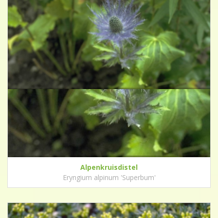
Alpenkruisdistel
Eryngium alpinum 'Superbum'