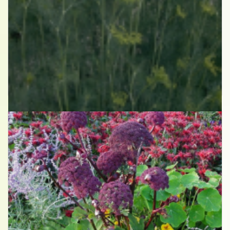
Dille
Anethum graveolens