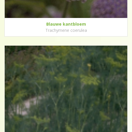
Blauwe kantbloem
Trachymene coerulea