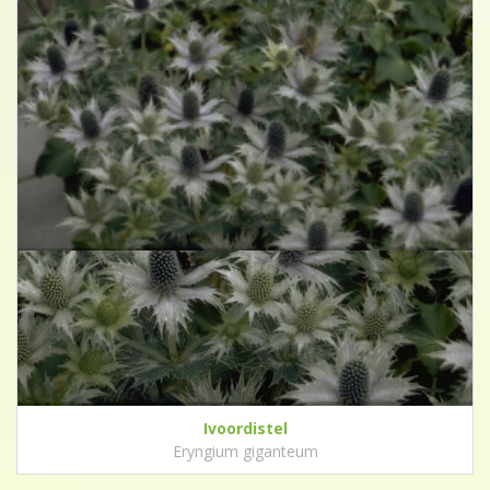
Ivoordistel
Eryngium giganteum