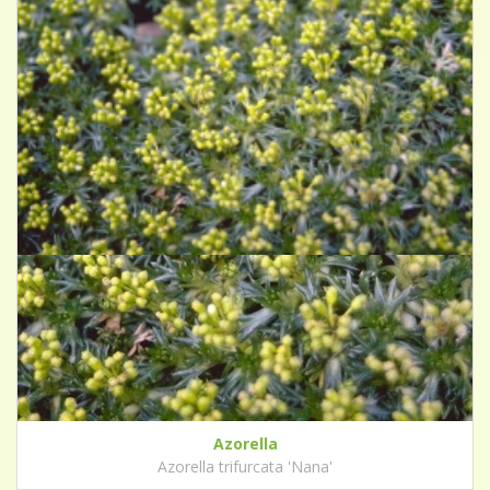
Azorella
Azorella trifurcata 'Nana'