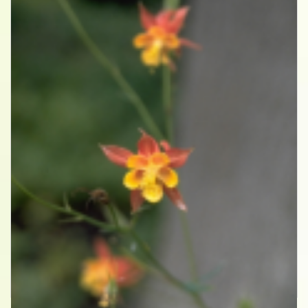
Akelei
Aquilegia formosa var. truncata