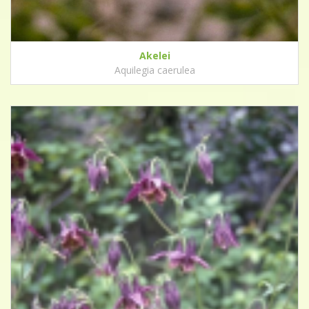
Akelei
Aquilegia caerulea