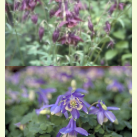
Akelei
Aquilegia viridiflora 'Chocolate Soldier'