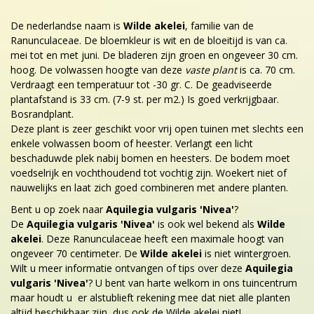
De nederlandse naam is
Wilde akelei
, familie van de
Ranunculaceae. De bloemkleur is wit en de bloeitijd is van ca.
mei tot en met juni. De bladeren zijn groen en ongeveer 30 cm.
hoog. De volwassen hoogte van deze
vaste plant
is ca. 70 cm.
Verdraagt een temperatuur tot -30 gr. C. De geadviseerde
plantafstand is 33 cm. (7-9 st. per m2.) Is goed verkrijgbaar.
Bosrandplant.
Deze plant is zeer geschikt voor vrij open tuinen met slechts een
enkele volwassen boom of heester. Verlangt een licht
beschaduwde plek nabij bomen en heesters. De bodem moet
voedselrijk en vochthoudend tot vochtig zijn. Woekert niet of
nauwelijks en laat zich goed combineren met andere planten.
Bent u op zoek naar
Aquilegia vulgaris 'Nivea'
?
De
Aquilegia vulgaris 'Nivea'
is ook wel bekend als
Wilde
akelei
. Deze Ranunculaceae heeft een maximale hoogt van
ongeveer 70 centimeter. De
Wilde akelei
is niet wintergroen.
Wilt u meer informatie ontvangen of tips over deze
Aquilegia
vulgaris 'Nivea'
? U bent van harte welkom in ons tuincentrum
maar houdt u er alstublieft rekening mee dat niet alle planten
altijd beschikbaar zijn, dus ook de Wilde akelei niet!