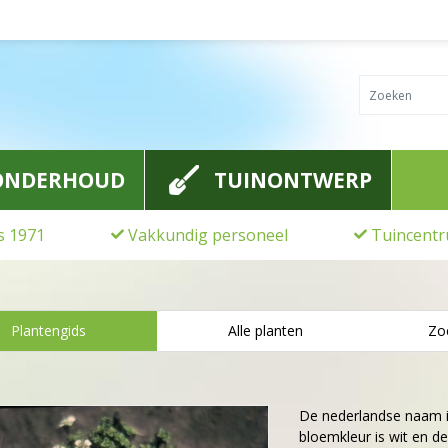
ONDERHOUD
TUINONTWERP
ds 1971
Vakkundig personeel
Tuincentr
Plantengids
Alle planten
Zo
De nederlandse naam 
bloemkleur is wit en de 