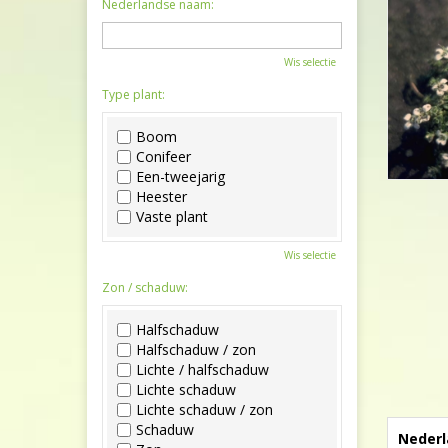
Nederlandse naam:
Wis selectie
Type plant:
Boom
Conifeer
Een-tweejarig
Heester
Vaste plant
Wis selectie
Zon / schaduw:
Halfschaduw
Halfschaduw / zon
Lichte / halfschaduw
Lichte schaduw
Lichte schaduw / zon
Schaduw
Nederl