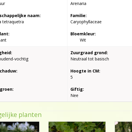
uur
Arenaria
chappelijke naam:
Familie:
a tetraquetra
Caryophyllaceae
lant:
Bloemkleur:
lant
Wit
gheid:
Zuurgraad grond:
oudend-vochtig
Neutraal tot basisch
schaduw:
Hoogte in CM:
5
groen:
Giftig:
Nee
elijke planten