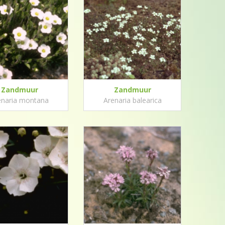
Zandmuur
Zandmuur
enaria montana
Arenaria balearica