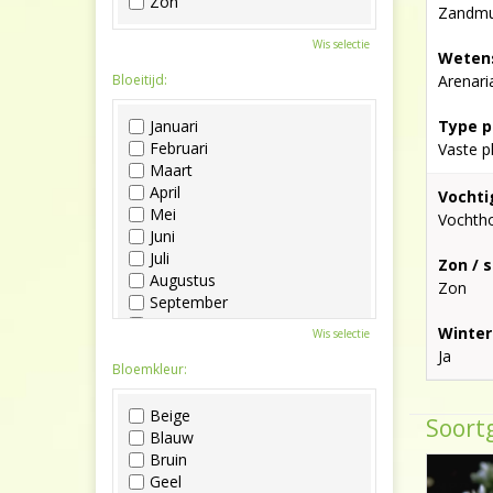
Zon
Zandm
Wis selectie
Wetens
Bloeitijd:
Arenari
Januari
Type p
Februari
Vaste p
Maart
April
Vochti
Mei
Vochth
Juni
Juli
Zon / 
Augustus
Zon
September
Oktober
Winter
Wis selectie
November
Ja
December
Bloemkleur:
Beige
Soortg
Blauw
Bruin
Geel