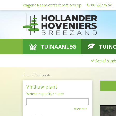
Ga
Vragen? Neem contact met ons op:
06-22776741
naar
content
TUINAANLEG
TUIN
Actief sin
Home
Plantengids
Vind uw plant
Wetenschappelijke naam:
Wis selectie