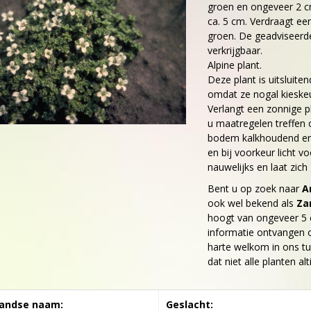
groen en ongeveer 2 
ca. 5 cm. Verdraagt een
groen. De geadviseerde 
verkrijgbaar.
Alpine plant.
Deze plant is uitsluite
omdat ze nogal kieskeu
Verlangt een zonnige p
u maatregelen treffen
bodem kalkhoudend en 
en bij voorkeur licht v
nauwelijks en laat zic
Bent u op zoek naar
A
ook wel bekend als
Za
hoogt van ongeveer 5 
informatie ontvangen o
harte welkom in ons tu
dat niet alle planten a
andse naam:
Geslacht: