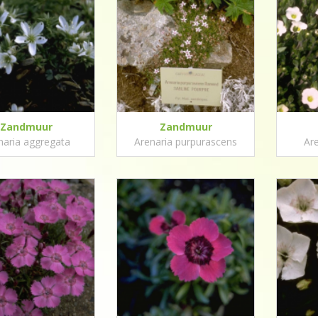
Zandmuur
Zandmuur
naria aggregata
Arenaria purpurascens
Ar