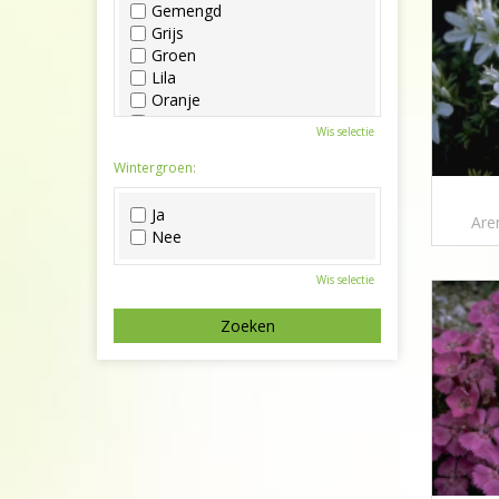
Gemengd
Grijs
Groen
Lila
Oranje
Paars
Wis selectie
Rood
Roze
Wintergroen:
Wit
Zwart
Ja
Are
Nee
Wis selectie