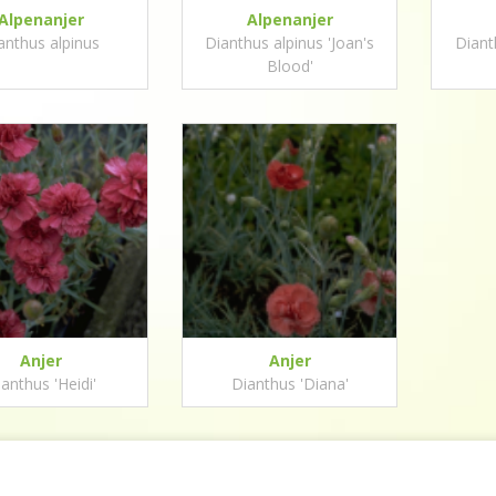
Alpenanjer
Alpenanjer
anthus alpinus
Dianthus alpinus 'Joan's
Diant
Blood'
Anjer
Anjer
anthus 'Heidi'
Dianthus 'Diana'