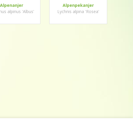
Alpenanjer
Alpenpekanjer
hus alpinus 'Albus'
Lychnis alpina 'Rosea'