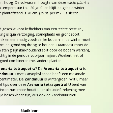
cm. hoog. De volwassen hoogte van deze
vaste plant
is
 temperatuur tot -20 gr. C. en blijft de gehele winter
plantafstand is 20 cm. (25 st. per m2.) Is slecht
nd geschikt voor liefhebbers van een 'echte rotstuin',
rig is qua verzorging, standplaats en grondsoort.
lek en een matig voedselrijke bodem. In de winter moet
 om de grond vrij droog te houden. Daarnaast moet de
stenig zijn (kalkhoudend split door de bodem werken),
ochtig in de periode voorjaar-najaar. Woekert niet of
h goed combineren met andere planten.
renaria tetraquetra
? De
Arenaria tetraquetra
is
ndmuur
. Deze Caryophyllaceae heeft een maximale
centimeter. De
Zandmuur
is wintergroen. Wilt u meer
f tips over deze
Arenaria tetraquetra
? U bent van
incentrum maar houdt u er alstublieft rekening mee
ltijd beschikbaar zijn, dus ook de Zandmuur niet!
Bladkleur: