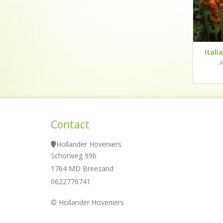
Itali
A
Contact
Hollander Hoveniers
Schorweg 99b
1764 MD Breezand
0622776741
© Hollander Hoveniers