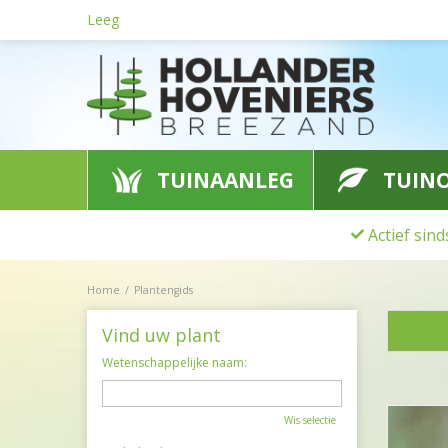
Ga
Leeg
naar
content
TUINAANLEG
TUIN
Actief sin
Home
Plantengids
Vind uw plant
Wetenschappelijke naam:
Wis selectie