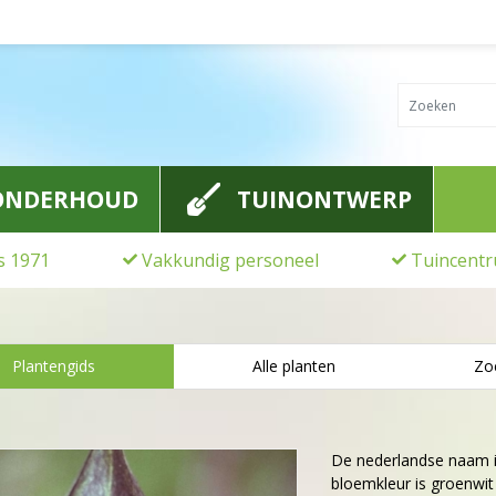
ONDERHOUD
TUINONTWERP
ds 1971
Vakkundig personeel
Tuincentr
Plantengids
Alle planten
Zo
De nederlandse naam 
bloemkleur is groenwit 