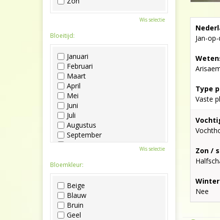
Zon
Wis selectie
Nederl
Bloeitijd:
Jan-op-
Januari
Wetens
Februari
Arisaem
Maart
April
Type p
Mei
Vaste p
Juni
Juli
Vochti
Augustus
Vochth
September
Oktober
Wis selectie
Zon / 
November
Halfsch
December
Bloemkleur:
Winter
Beige
Nee
Blauw
Bruin
Geel