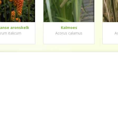
aanse aronskelk
Kalmoes
rum italicum
Acorus calamus
A