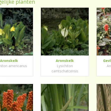
elijke planten
Aronskelk
Aronskelk
Gevl
hiton americanus
Lysichiton
Ar
camtschatcensis