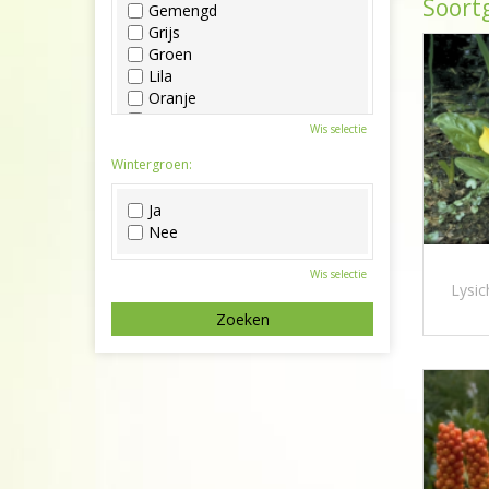
Soortg
Gemengd
Grijs
Groen
Lila
Oranje
Paars
Wis selectie
Rood
Roze
Wintergroen:
Wit
Zwart
Ja
Nee
Wis selectie
Lysic