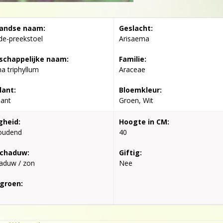
andse naam:
Geslacht:
de-preekstoel
Arisaema
chappelijke naam:
Familie:
a triphyllum
Araceae
lant:
Bloemkleur:
lant
Groen, Wit
gheid:
Hoogte in CM:
oudend
40
schaduw:
Giftig:
aduw / zon
Nee
groen: