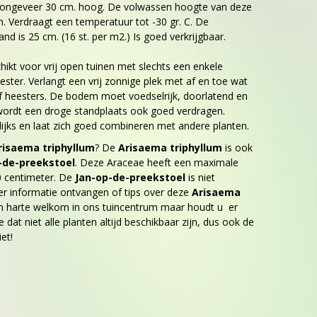
n ongeveer 30 cm. hoog. De volwassen hoogte van deze
m. Verdraagt een temperatuur tot -30 gr. C. De
nd is 25 cm. (16 st. per m2.) Is goed verkrijgbaar.
hikt voor vrij open tuinen met slechts een enkele
ter. Verlangt een vrij zonnige plek met af en toe wat
heesters. De bodem moet voedselrijk, doorlatend en
wordt een droge standplaats ook goed verdragen.
ijks en laat zich goed combineren met andere planten.
risaema triphyllum
? De
Arisaema triphyllum
is ook
-de-preekstoel
. Deze Araceae heeft een maximale
 centimeter. De
Jan-op-de-preekstoel
is niet
er informatie ontvangen of tips over deze
Arisaema
an harte welkom in ons tuincentrum maar houdt u er
 dat niet alle planten altijd beschikbaar zijn, dus ook de
et!