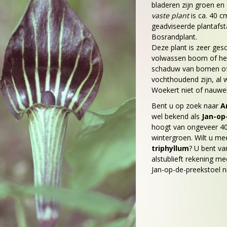
bladeren zijn groen e
vaste plant
is ca. 40 c
geadviseerde plantafsta
Bosrandplant.
Deze plant is zeer gesc
volwassen boom of hees
schaduw van bomen of 
vochthoudend zijn, al 
Woekert niet of nauwel
Bent u op zoek naar
A
wel bekend als
Jan-op
hoogt van ongeveer 40
wintergroen. Wilt u me
triphyllum
? U bent v
alstublieft rekening mee
Jan-op-de-preekstoel ni